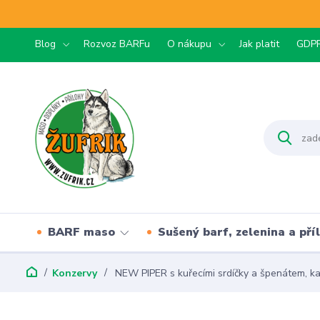
Blog
Rozvoz BARFu
O nákupu
Jak platit
GDP
BARF maso
Sušený barf, zelenina a pří
Konzervy
NEW PIPER s kuřecími srdíčky a špenátem, ka