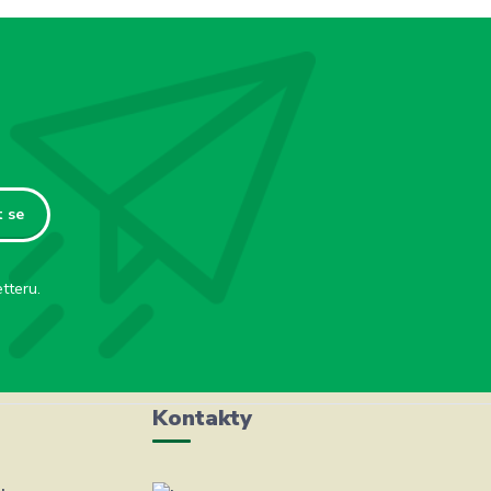
t se
tteru.
Kontakty