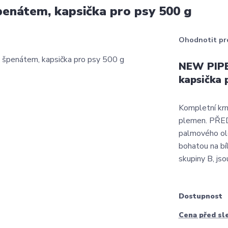
penátem, kapsička pro psy 500 g
Ohodnotit pr
NEW PIPER
kapsička 
Kompletní krm
plemen. PŘED
palmového ole
bohatou na bíl
skupiny B, jso
Dostupnost
Cena před sl