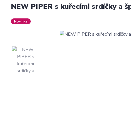
NEW PIPER s kuřecími srdíčky a š
Novinka