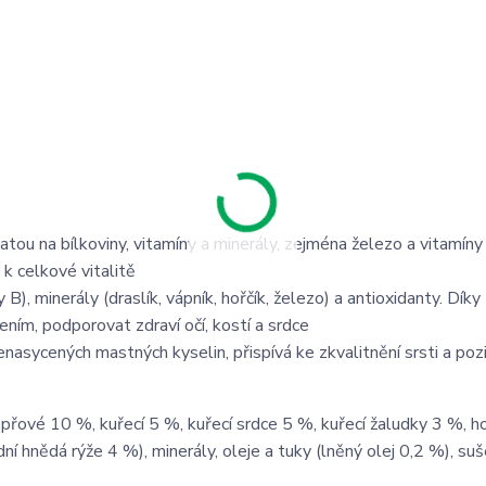
atou na bílkoviny, vitamíny a minerály, zejména železo a vitamíny
i k celkové vitalitě
 B), minerály (draslík, vápník, hořčík, železo) a antioxidanty. Dík
ním, podporovat zdraví očí, kostí a srdce
enasycených mastných kyselin, přispívá ke zkvalitnění srsti a poz
řové 10 %, kuřecí 5 %, kuřecí srdce 5 %, kuřecí žaludky 3 %, ho
ní hnědá rýže 4 %), minerály, oleje a tuky (lněný olej 0,2 %), su