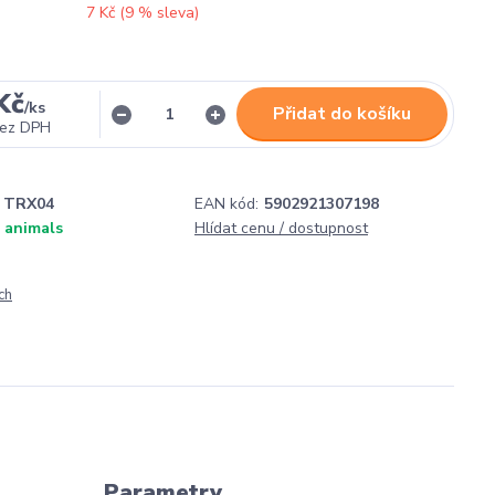
7 Kč (
9
% sleva)
Kč
/
ks
Přidat do košíku
ez DPH
TRX04
EAN kód:
5902921307198
 animals
Hlídat cenu / dostupnost
ch
Parametry