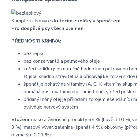
Kompletní krmivo
s kuřecími srdíčky a špenátem.
Pro dospělé psy všech plemen.
PŘEDNOSTI KRMIVA:
bez lepku
bez konzervantů a palmového oleje
kuřecí srdíčka jsou nutričně hodnotnou potravinou boh
B, jsou snadno stravitelná a přispívají ke zdraví srdce 
špenát je bohatý na vitamíny (A, C, K, vitamíny skupiny
pomáhá posilovat imunitu, chránit buňky před poškoze
přidaný lněný olej je přírodním zdrojem esenciálních n
ovlivňuje nervový systém
Složení
: maso a živočišné produkty 65 % (hovězí 10 %, vep
3 %), masový vývar, zelenina (špenát 4 %), obiloviny (přírod
rozmarýn (0,01 %)