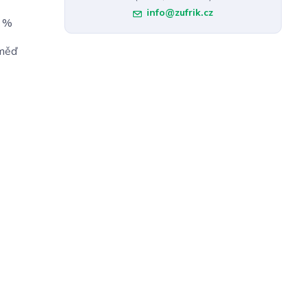
info@zufrik.cz
5 %
 měď