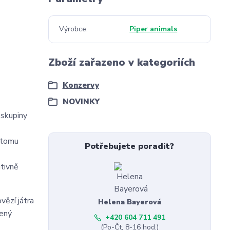
Výrobce
Piper animals
Zboží zařazeno v kategoriích
Konzervy
NOVINKY
 skupiny
y tomu
Potřebujete poradit?
itivně
vězí játra
Helena Bayerová
šený
+420 604 711 491
(Po-Čt, 8-16 hod.)