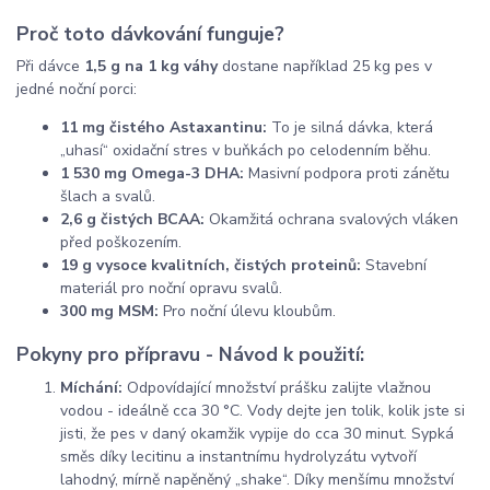
Proč toto dávkování funguje?
Při dávce
1,5 g na 1 kg váhy
dostane například 25 kg pes v
jedné noční porci:
11 mg čistého Astaxantinu:
To je silná dávka, která
„uhasí“ oxidační stres v buňkách po celodenním běhu.
1 530 mg Omega-3 DHA:
Masivní podpora proti zánětu
šlach a svalů.
2,6 g čistých BCAA:
Okamžitá ochrana svalových vláken
před poškozením.
19 g vysoce kvalitních, čistých proteinů:
Stavební
materiál pro noční opravu svalů.
300 mg MSM:
Pro noční úlevu kloubům.
Pokyny pro přípravu - Návod k použití:
Míchání:
Odpovídající množství prášku zalijte vlažnou
vodou - ideálně cca 30 °C. Vody dejte jen tolik, kolik jste si
jisti, že pes v daný okamžik vypije do cca 30 minut. Sypká
směs díky lecitinu a instantnímu hydrolyzátu vytvoří
lahodný, mírně napěněný „shake“. Díky menšímu množství