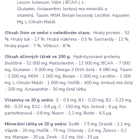
Leucin, Isoleucin, Valin ( BCAA ), L-
Glutamin, Astaxanthin, Iontový mix minerálů a
vitamínů, Taurin, MSM, Betain bezvodý, Lecithin, Aquamin
Mg, L-Citrulin Malát.
Obsah živin ve směsi v neředěném stavu:
Hrubý protein - 52
%, Hrubý tuk - 17 %, Hrubá vláknina - 0,5 %, Sacharidy - 12 %,
Hrubý popel - 7 %, Vlhkost - 8 %.
Obsah účinných látek ve 100 g:
Hydrolyzované proteiny
živočišné - 32 000 mg, Maltodextrin - 12 000 mg, BCAA - 7 000
mg, Glutamin - 5 000 mg, Omega-3 DHA čistá - 4 080 mg, Taurin
- 2 000 mg, MSM - 1 000 mg, Betain - 1 000 mg, Lecithin - 1 000
mg, L-Citrulin Malát - 1 000 mg, Hořčík - 400 mg, Iontový mix čistý
- 200 mg, Astaxanthin - 30 mg čisté látky.
Vitamíny ve 20 g směsi:
E - 0,5 mg, B1 - 0,20 mg, B2 - 0,25 mg,
B6 - 0,25 mg, B12 - 0,8 µg, C - 150 mg, Kys. listová - 6 µg, Kys.
pantothenová - 0,8 mg, Niacin - 1,2 mg, Biotin - 6,5 µg.
Minerální látky ve 20 g směsi:
Sodík - 7,5 mg, Draslík - 1,1 mg,
Vápník - 20 mg, Hořčík - 75 mg, Chloridy - 2,4 mg, Železo - 0,2
mg, Mangan - 30 µg, Zinek - 0,2 mg, Jód - 15 µg.