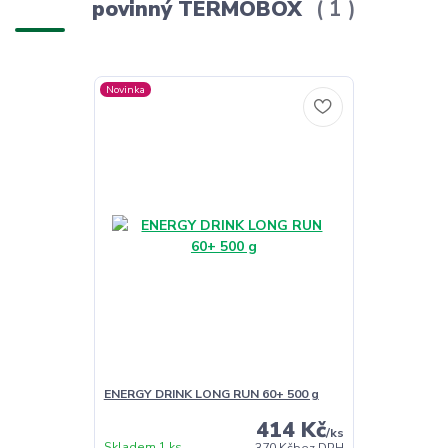
povinný TERMOBOX
1
Novinka
ENERGY DRINK LONG RUN 60+ 500 g
414 Kč
/
ks
Skladem 1 ks