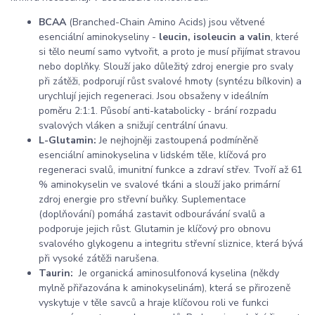
BCAA
(Branched-Chain Amino Acids) jsou větvené
esenciální aminokyseliny -
leucin, isoleucin a valin
, které
si tělo neumí samo vytvořit, a proto je musí přijímat stravou
nebo doplňky. Slouží jako důležitý zdroj energie pro svaly
při zátěži, podporují růst svalové hmoty (syntézu bílkovin) a
urychlují jejich regeneraci. Jsou obsaženy v ideálním
poměru 2:1:1. Působí anti-katabolicky - brání rozpadu
svalových vláken a snižují centrální únavu.
L-Glutamin
:
Je nejhojněji zastoupená podmíněně
esenciální aminokyselina v lidském těle, klíčová pro
regeneraci svalů, imunitní funkce a zdraví střev. Tvoří až 61
% aminokyselin ve svalové tkáni a slouží jako primární
zdroj energie pro střevní buňky. Suplementace
(doplňování) pomáhá zastavit odbourávání svalů a
podporuje jejich růst. Glutamin je klíčový pro obnovu
svalového glykogenu a integritu střevní sliznice, která bývá
při vysoké zátěži narušena.
Taurin:
Je organická aminosulfonová kyselina (někdy
mylně přiřazována k aminokyselinám), která se přirozeně
vyskytuje v těle savců a hraje klíčovou roli ve funkci