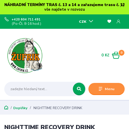
NÁHRADNÍ TERMÍNY TRAS č. 13 a 14 a zařazujeme trasu č. 12
vše najdete v rozvozu
+420 604 711 491
CZK
(Po-Čt, 8-16 hod.)
0
0 Kč
Menu
Doplňky
NIGHTTIME RECOVERY DRINK
NIGHTTIME RECOVERY DRINK