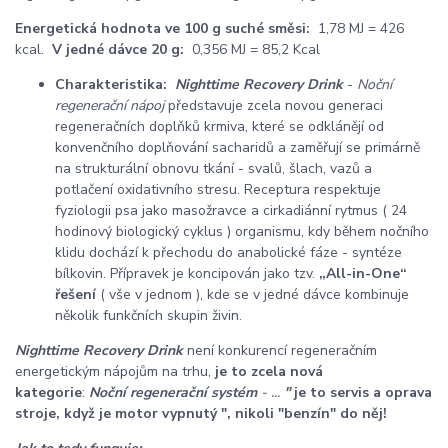
Energetická hodnota ve 100 g suché směsi:
1,78 MJ = 426
kcal.
V jedné dávce 20 g:
0,356 MJ = 85,2 Kcal
Charakteristika:
Nighttime Recovery Drink
-
Noční
regenerační nápoj
představuje zcela novou generaci
regeneračních doplňků krmiva, které se odklánějí od
konvenčního doplňování sacharidů a zaměřují se primárně
na strukturální obnovu tkání - svalů, šlach, vazů a
potlačení oxidativního stresu. Receptura respektuje
fyziologii psa jako masožravce a cirkadiánní rytmus ( 24
hodinový biologický cyklus ) organismu, kdy během nočního
klidu dochází k přechodu do anabolické fáze - syntéze
bílkovin. Přípravek je koncipován jako tzv.
„All-in-One“
řešení
( vše v jednom ), kde se v jedné dávce kombinuje
několik funkčních skupin živin.
Nighttime Recovery Drink
není konkurencí regeneračním
energetickým nápojům na trhu,
je to zcela nová
kategorie
:
Noční regenerační systém
- ...
"
je to servis a oprava
stroje, když je motor vypnutý ", nikoli "benzín" do něj!