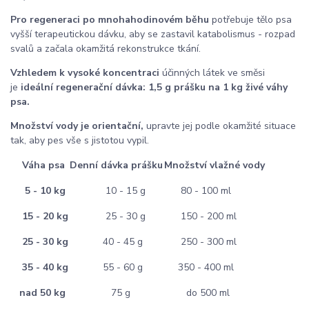
Pro regeneraci po
mnohahodinovém běhu
potřebuje tělo psa
vyšší terapeutickou dávku, aby se zastavil katabolismus - rozpad
svalů a začala okamžitá rekonstrukce tkání.
Vzhledem k vysoké koncentraci
účinných látek ve směsi
je
ideální regenerační dávka: 1,5 g prášku na 1 kg živé váhy
psa.
Množství vody je orientační,
upravte jej podle okamžité situace
tak, aby pes vše s jistotou vypil.
Váha psa
Denní dávka prášku
Množství vlažné vody
5 - 10 kg
10 - 15 g
80 - 100 ml
15 - 20 kg
25 - 30 g
150 - 200 ml
25 - 30 kg
40 - 45 g
250 - 300 ml
35 - 40 kg
55 - 60 g
350 - 400 ml
nad 50 kg
75 g
do 500 ml