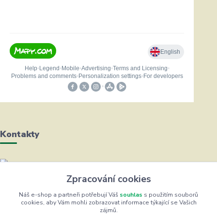
Kontakty
Helena Bayerová
Zpracování cookies
+420 604 711 491
(Po-Čt, 8-16 hod.)
Náš e-shop a partneři potřebují Váš
souhlas
s použitím souborů
cookies, aby Vám mohli zobrazovat informace týkající se Vašich
zájmů.
info@zufrik.cz