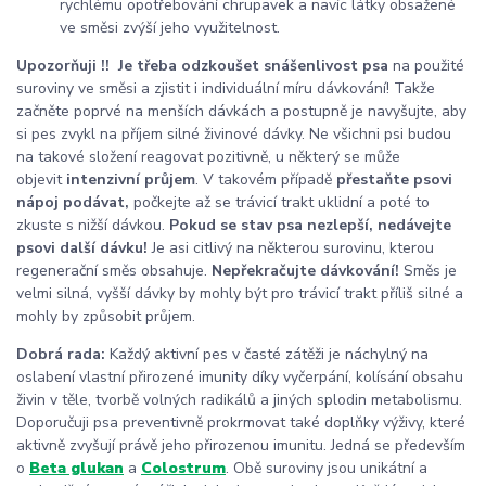
rychlému opotřebování chrupavek a navíc látky obsažené
ve směsi zvýší jeho využitelnost.
Upozorňuji !
!
Je třeba odzkoušet snášenlivost psa
na použité
suroviny ve směsi a zjistit i individuální míru dávkování! Takže
začněte poprvé na menších dávkách a postupně je navyšujte, aby
si pes zvykl na příjem silné živinové dávky. Ne všichni psi budou
na takové složení reagovat pozitivně, u některý se může
objevit
intenzivní průjem
. V takovém případě
přestaňte psovi
nápoj podávat,
počkejte až se trávicí trakt uklidní a poté to
zkuste s nižší dávkou.
Pokud se stav psa nezlepší, nedávejte
psovi další dávku!
Je asi citlivý na některou surovinu, kterou
regenerační směs obsahuje.
Nepřekračujte dávkování!
Směs je
velmi silná, vyšší dávky by mohly být pro trávicí trakt příliš silné a
mohly by způsobit průjem.
Dobrá rada:
Každý aktivní pes v časté zátěži je náchylný na
oslabení vlastní přirozené imunity díky vyčerpání, kolísání obsahu
živin v těle, tvorbě volných radikálů a jiných splodin metabolismu.
Doporučuji psa preventivně prokrmovat také doplňky výživy, které
aktivně zvyšují právě jeho přirozenou imunitu. Jedná se především
o
Beta glukan
a
Colostrum
. Obě suroviny jsou unikátní a