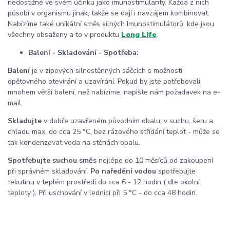
nedostižné ve svém účinku jako imunostimulanty. Každá z nich
působí v organismu jinak, takže se dají i navzájem kombinovat.
Nabízíme také unikátní směs silných Imunostimulátorů, kde jsou
všechny obsaženy a to v produktu
Long Life
.
Balení - Skladování - Spotřeba:
Balení
je v zipových silnostěnných sáčcích s možností
opětovného otevírání a uzavírání. Pokud by jste potřebovali
mnohem větší balení, než nabízíme, napište nám požadavek na e-
mail.
Skladujte
v dobře uzavřeném původním obalu, v suchu, šeru a
chladu max. do cca 25 °C, bez rázového střídání teplot - může se
tak kondenzovat voda na stěnách obalu.
Spotřebujte suchou směs
nejlépe do 10 měsíců od zakoupení
při správném skladování.
Po naředění vodou
spotřebujte
tekutinu v teplém prostředí do cca 6 - 12 hodin ( dle okolní
teploty ). Při uschování v lednici při 5 °C - do cca 48 hodin.