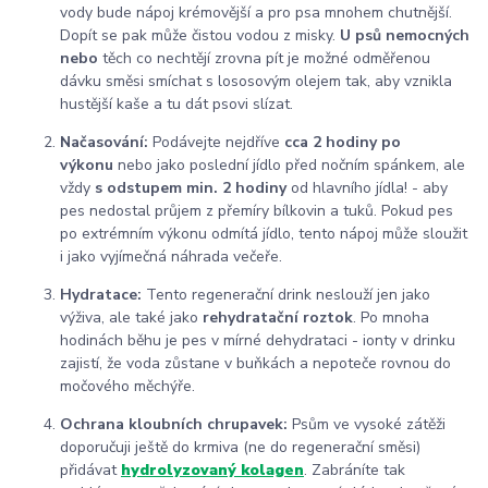
vody bude nápoj krémovější a pro psa mnohem chutnější.
Dopít se pak může čistou vodou z misky.
U psů nemocných
nebo
těch co nechtějí zrovna pít je možné odměřenou
dávku směsi smíchat s lososovým olejem tak, aby vznikla
hustější kaše a tu dát psovi slízat.
Načasování:
Podávejte nejdříve
cca 2 hodiny po
výkonu
nebo jako poslední jídlo před nočním spánkem, ale
vždy
s odstupem min. 2 hodiny
od hlavního jídla! - aby
pes nedostal průjem z přemíry bílkovin a tuků. Pokud pes
po extrémním výkonu odmítá jídlo, tento nápoj může sloužit
i jako vyjímečná náhrada večeře.
Hydratace:
Tento regenerační drink neslouží jen jako
výživa, ale také jako
rehydratační roztok
. Po mnoha
hodinách běhu je pes v mírné dehydrataci - ionty v drinku
zajistí, že voda zůstane v buňkách a nepoteče rovnou do
močového měchýře.
Ochrana kloubních chrupavek:
Psům ve vysoké zátěži
doporučuji ještě do krmiva (ne do regenerační směsi)
přidávat
hydrolyzovaný kolagen
. Zabráníte tak