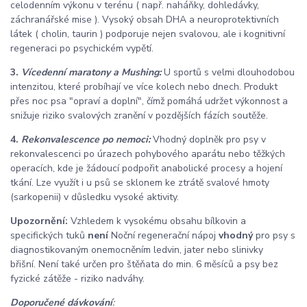
celodenním výkonu v terénu ( např. naháňky, dohledávky,
záchranářské mise ). Vysoký obsah DHA a neuroprotektivních
látek ( cholin, taurin ) podporuje nejen svalovou, ale i kognitivní
regeneraci po psychickém vypětí.
3.
Vícedenní maratony a Mushing:
U sportů s velmi dlouhodobou
intenzitou, které probíhají ve více kolech nebo dnech. Produkt
přes noc psa "opraví a doplní", čímž pomáhá udržet výkonnost a
snižuje riziko svalových zranění v pozdějších fázích soutěže.
4.
Rekonvalescence po nemoci:
Vhodný doplněk pro psy v
rekonvalescenci po úrazech pohybového aparátu nebo těžkých
operacích, kde je žádoucí podpořit anabolické procesy a hojení
tkání. Lze využít i u psů se sklonem ke ztrátě svalové hmoty
(sarkopenii) v důsledku vysoké aktivity.
Upozornění:
Vzhledem k vysokému obsahu bílkovin a
specifických tuků
není
Noční regenerační nápoj
vhodný
pro psy s
diagnostikovaným onemocněním ledvin, jater nebo slinivky
břišní. Není také určen pro štěňata do min. 6 měsíců a psy bez
fyzické zátěže - riziko nadváhy.
Doporučené dávkování
: