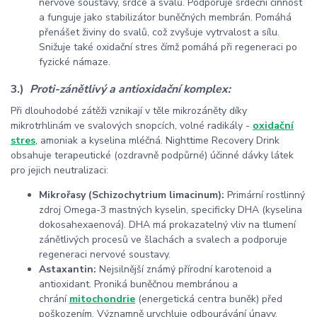
nervové soustavy, srdce a svalů. Podporuje srdeční činnost
a funguje jako stabilizátor buněčných membrán. Pomáhá
přenášet živiny do svalů, což zvyšuje vytrvalost a sílu.
Snižuje také oxidační stres čímž pomáhá při regeneraci po
fyzické námaze.
3.)
Proti-zánětlivý a antioxidační komplex:
Při dlouhodobé zátěži vznikají v těle mikrozáněty díky
mikrotrhlinám ve svalových snopcích, volné radikály -
oxidační
stres
, amoniak a kyselina mléčná. Nighttime Recovery Drink
obsahuje terapeutické (ozdravně podpůrné) účinné dávky látek
pro jejich neutralizaci:
Mikrořasy (Schizochytrium limacinum):
Primární rostlinný
zdroj Omega-3 mastných kyselin, specificky DHA (kyselina
dokosahexaenová). DHA má prokazatelný vliv na tlumení
zánětlivých procesů ve šlachách a svalech a podporuje
regeneraci nervové soustavy.
Astaxantin:
Nejsilnější známý přírodní karotenoid a
antioxidant. Proniká buněčnou membránou a
chrání
mitochondrie
(energetická centra buněk) před
poškozením. Významně urychluje odbourávání únavy.