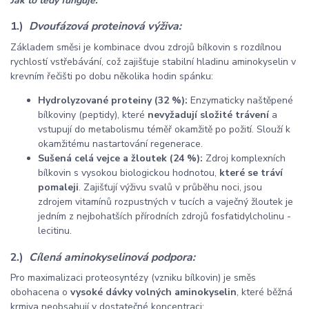
Jak to tedy funguje:
1.)
Dvoufázová proteinová výživa:
Základem směsi je kombinace dvou zdrojů bílkovin s rozdílnou
rychlostí vstřebávání, což zajišťuje stabilní hladinu aminokyselin v
krevním řečišti po dobu několika hodin spánku:
Hydrolyzované proteiny (32 %):
Enzymaticky naštěpené
bílkoviny (peptidy), které
nevyžadují složité trávení
a
vstupují do metabolismu téměř okamžitě po požití. Slouží k
okamžitému nastartování regenerace.
Sušená celá vejce a žloutek (24 %):
Zdroj komplexních
bílkovin s vysokou biologickou hodnotou,
které se tráví
pomaleji
. Zajišťují výživu svalů v průběhu noci, jsou
zdrojem vitamínů rozpustných v tucích a vaječný žloutek je
jedním z nejbohatších přírodních zdrojů fosfatidylcholinu -
lecitinu.
2.)
Cílená aminokyselinová podpora:
Pro maximalizaci proteosyntézy (vzniku bílkovin) je směs
obohacena o
vysoké dávky volných aminokyselin
, které běžná
krmiva neobsahují v dostatečné koncentraci: