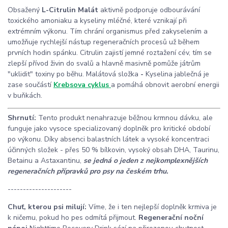
Obsažený
L-Citrulin Malát
aktivně podporuje odbourávání
toxického amoniaku a kyseliny mléčné, které vznikají při
extrémním výkonu. Tím chrání organismus před zakyselením a
umožňuje rychlejší nástup regeneračních procesů už během
prvních hodin spánku. Citrulin zajistí jemné roztažení cév, tím se
zlepší přívod živin do svalů a hlavně masivně pomůže játrům
"uklidit" toxiny po běhu. Malátová složka
-
Kyselina jablečná je
zase součástí
Krebsova cyklus
a pomáhá obnovit aerobní energii
v buňkách.
Shrnutí:
Tento produkt nenahrazuje běžnou krmnou dávku, ale
funguje jako vysoce specializovaný doplněk pro kritické období
po výkonu. Díky absenci balastních látek a vysoké koncentraci
účinných složek - přes 50 % bílkovin, vysoký obsah DHA, Taurinu,
Betainu a Astaxantinu,
se jedná o jeden z nejkomplexnějších
regeneračních přípravků pro psy na českém trhu.
---------------------
Chuť, kterou psi milují:
Víme, že i ten nejlepší doplněk krmiva je
k ničemu, pokud ho pes odmítá přijmout.
Regenerační noční