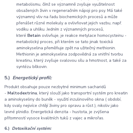
metabolismu, čímž se významně zvyšuje využitelnost
obsažených živin v regeneračním nápoji pro psy. Má také
významný vliv na řadu biochemických procesů a může
přenášet různé molekuly a ovlivňovat jejich vazbu, např.
vodíku a uhlíku. Jedním z významných procesů,
které
Betain
ovlivňuje, je reakce metylace homocysteinu -
metabolický proces, při kterém se tato jinak toxická
aminokyselina přeměňuje zpět na užitečný methionin.
Methionin je aminokyselina zodpovědná za vnitřní tvorbu
kreatinu, který zvyšuje svalovou sílu a hmotnost, a také za
syntézu bílkovin.
5.)
Energetický profil:
Produkt obsahuje pouze nezbytné minimum sacharidů
-
Maltodextrinu
, který slouží jako transportní systém pro kreatin
a aminokyseliny do buněk - využití inzulinového okna ( období,
kdy svaly nejivíce chtějí živiny pro opravu a růst ), nikoliv jako
levné plnidlo. Energetická denzita - hustota, je zvýšena
přítomností vysoce kvalitních tuků z vajec a mikrořas.
6.)
Detoxikační systém: