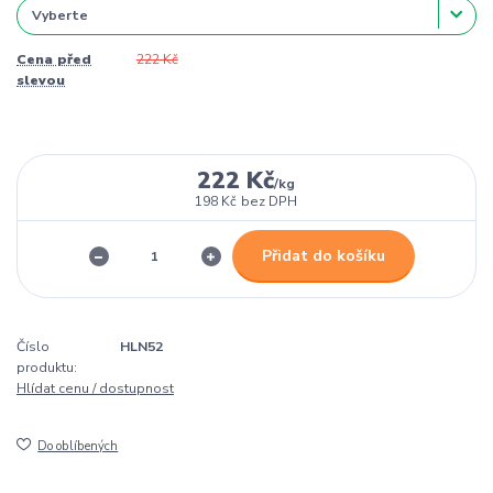
Cena před
222 Kč
slevou
222 Kč
/
kg
198 Kč
bez DPH
Přidat do košíku
Číslo
HLN52
produktu:
Hlídat cenu / dostupnost
Do oblíbených