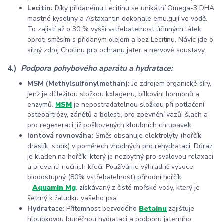
Lecitin:
Díky přidanému Lecitinu se unikátní Omega-3 DHA
mastné kyseliny a Astaxantin dokonale emulgují ve vodě.
To zajistí až o 30 % vyšší vstřebatelnost účinných látek
oproti směsím s přidaným olejem a bez Lecitinu. Návíc jde o
silný zdroj Cholinu pro ochranu jater a nervové soustavy.
4.)
Podpora pohybového aparátu a hydratace:
MSM (Methylsulfonylmethan)
:
Je zdrojem organické síry,
jenž je důležitou složkou kolagenu, bílkovin, hormonů a
enzymů.
MSM
je nepostradatelnou složkou při potlačení
osteoartrózy, zánětů a bolesti, pro zpevnění vazů, šlach a
pro regeneraci již poškozených kloubních chrupavek.
Iontová rovnováha:
Směs obsahuje elektrolyty (hořčík,
draslík, sodík) v poměrech vhodných pro rehydrataci. Důraz
je kladen na hořčík, který je nezbytný pro svalovou relaxaci
a prevenci nočních křečí. Používáme výhradně vysoce
biodostupný (80% vstřebatelnost) přírodní hořčík
-
Aquamin Mg
, získávaný z čisté mořské vody, který je
šetrný k žaludku vašeho psa.
Hydratace:
Přítomnost bezvodého
Betainu
zajišťuje
hloubkovou buněčnou hydrataci a podporu jaterního