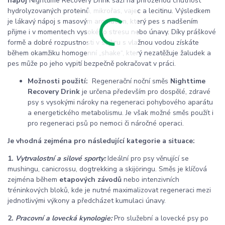
nápoj
Nighttime Recovery Drink sází na přirozenou chutnost
hydrolyzovaných proteinů, mikrořas, vajec a lecitinu. Výsledkem
je lákavý nápoj s masovým aromatem, který pes s nadšením
přijme i v momentech vysokého stresu nebo únavy. Díky práškové
formě a dobré rozpustnosti v šejkru s vlažnou vodou získáte
během okamžiku homogenní „shake“, který nezatěžuje žaludek a
pes může po jeho vypití bezpečně pokračovat v práci.
Možnosti použití:
Regenerační noční směs
Nighttime
Recovery Drink
je určena především pro dospělé, zdravé
psy s vysokými nároky na regeneraci pohybového aparátu
a energetického metabolismu. Je však možné směs použít i
pro regeneraci psů po nemoci či náročné operaci.
Je vhodná zejména pro následující kategorie a situace:
1.
Vytrvalostní a silové sporty:
Ideální pro psy věnující se
mushingu, canicrossu, dogtrekking a skijöringu. Směs je klíčová
zejména během
etapových závodů
nebo intenzivních
tréninkových bloků, kde je nutné maximalizovat regeneraci mezi
jednotlivými výkony a předcházet kumulaci únavy.
2.
Pracovní a lovecká kynologie:
Pro služební a lovecké psy po