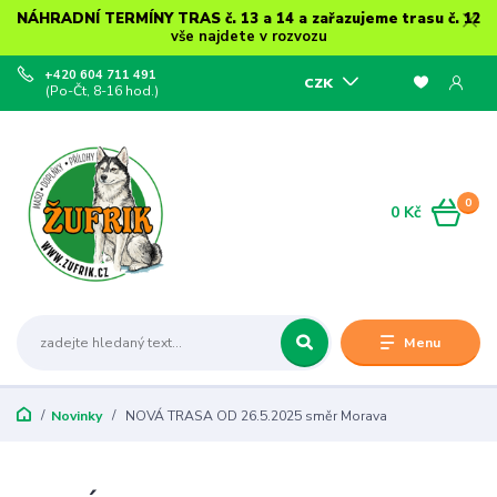
NÁHRADNÍ TERMÍNY TRAS č. 13 a 14 a zařazujeme trasu č. 12
vše najdete v rozvozu
+420 604 711 491
CZK
(Po-Čt, 8-16 hod.)
0
0 Kč
Menu
Novinky
NOVÁ TRASA OD 26.5.2025 směr Morava