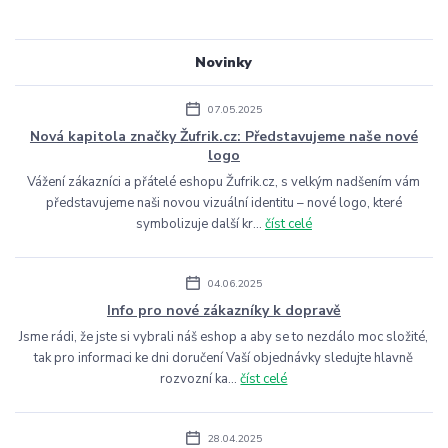
Novinky
07.05.2025
Nová kapitola značky Žufrik.cz: Představujeme naše nové
logo
Vážení zákazníci a přátelé eshopu Žufrik.cz, s velkým nadšením vám
představujeme naši novou vizuální identitu – nové logo, které
symbolizuje další kr...
číst celé
04.06.2025
Info pro nové zákazníky k dopravě
Jsme rádi, že jste si vybrali náš eshop a aby se to nezdálo moc složité,
tak pro informaci ke dni doručení Vaší objednávky sledujte hlavně
rozvozní ka...
číst celé
28.04.2025