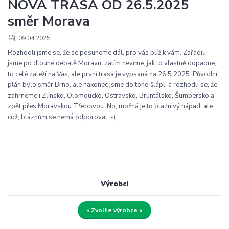
NOVÁ TRASA OD 26.5.2025
směr Morava
09.04.2025
Rozhodli jsme se, že se posuneme dál, pro vás blíž k vám. Zařadili
jsme po dlouhé debatě Moravu, zatím nevíme, jak to vlastně dopadne,
to celé záleží na Vás, ale první trasa je vypsaná na 26.5.2025. Původní
plán bylo směr Brno, ale nakonec jsme do toho šlápli a rozhodli se, že
zahrneme i Zlínsko, Olomoucko, Ostravsko, Bruntálsko, Šumpersko a
zpět přes Moravskou Třebovou. No, možná je to bláznivý nápad, ale
což, bláznům se nemá odporovat :-)
Výrobci
» Zvolte výrobce «