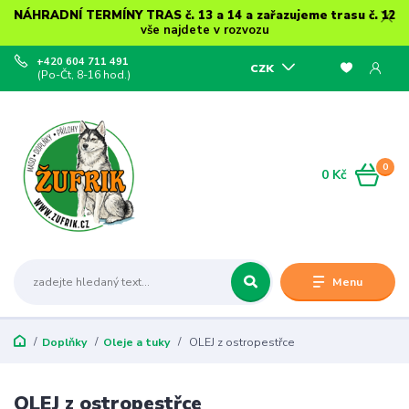
NÁHRADNÍ TERMÍNY TRAS č. 13 a 14 a zařazujeme trasu č. 12
vše najdete v rozvozu
+420 604 711 491
CZK
(Po-Čt, 8-16 hod.)
0
0 Kč
Menu
Doplňky
Oleje a tuky
OLEJ z ostropestřce
OLEJ z ostropestřce