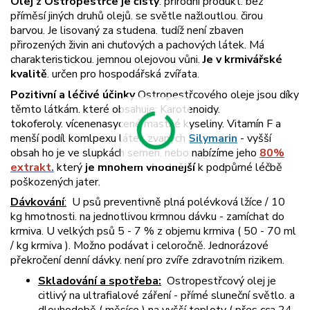
Olej z Ostropestřce je čistý
. přírodní produkt. bez
příměsí jiných druhů olejů. se světle nažloutlou. čirou
barvou. Je lisovaný za studena. tudíž není zbaven
přirozených živin ani chuťových a pachových látek. Má
charakteristickou. jemnou olejovou vůni.
J
e v krmivářské
kvalitě
. určen pro hospodářská zvířata.
Pozitivní a léčivé účinky
Ostropestřcového oleje jsou díky
těmto látkám. které obsahuje: Karotenoidy.
tokoferoly. vícenenasycené mastné kyseliny. Vitamín F a
menší podíl komlpexu látek zvaných
Silymarin
- vyšší
obsah ho je ve slupkách semen. nebo nabízíme jeho
80%
extrakt
.
který
je mnohem vhodnější
k podpůrné léčbě
poškozených jater.
Dávkování
:
U psů preventivně plná polévková lžíce / 10
kg hmotnosti. na jednotlivou krmnou dávku - zamíchat do
krmiva. U velkých psů 5 - 7 % z objemu krmiva ( 50 - 70 ml
/ kg krmiva ). Možno podávat i celoročně. Jednorázové
překročení denní dávky. není pro zvíře zdravotním rizikem.
Skladování a spotřeba:
Ostropestřcový olej je
citlivý na ultrafialové záření - přímé sluneční světlo. a