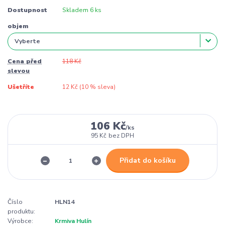
Dostupnost
Skladem 6 ks
objem
Cena před
118 Kč
slevou
Ušetříte
12 Kč (
10
% sleva)
106 Kč
/
ks
95 Kč
bez DPH
Přidat do košíku
Číslo
HLN14
produktu:
Výrobce:
Krmiva Hulín