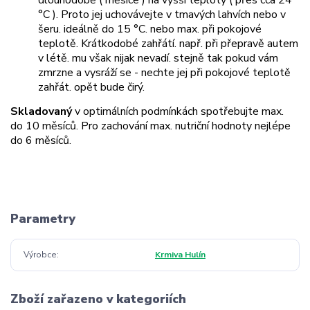
dlouhodobě ( měsíce ) na vyšší teploty ( přes cca 24
°C ). Proto jej uchovávejte v tmavých lahvích nebo v
šeru. ideálně do 15 °C. nebo max. při pokojové
teplotě. Krátkodobé zahřátí. např. při přepravě autem
v létě. mu však nijak nevadí. stejně tak pokud vám
zmrzne a vysráží se - nechte jej při pokojové teplotě
zahřát. opět bude čirý.
Skladovaný
v optimálních podmínkách spotřebujte max.
do 10 měsíců. Pro zachování max. nutriční hodnoty nejlépe
do 6 měsíců.
Parametry
Výrobce
Krmiva Hulín
Zboží zařazeno v kategoriích