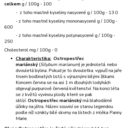
celkem
g / 100g - 100
- z toho mastné kyseliny nasycené g / 100g - 13.0
- z toho mastné kyseliny mononasycené g / 100g -
600
- z toho mastné kyseliny polynasycené g / 100g -
250
Cholesterol mg / 100g - 0
Charakteristika:
Ostropestřec
mariánský
(
Silybum marianum
) je jednoletá. nebo
dvouletá bylina. Pokud je to dvouletka. vypučí na jaře
trsem bodlinatých listů s výraznými bílými žilkami.
Koncem června se na asi 1 m dlouhých lodyhách
objevují purpurově červená květenství. Na konci léta
se z květů vyvinou plody. které se pak
sklízí.
Ostropestřec mariánský
má blahodárné
účinky na játra. Název souvisí se starou legendou.
podle níž vznikly bílé skvrny na lístech z mléka Panny
Marie.