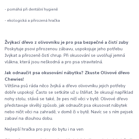
- pomáhá při dentální hygieně
- ekologická a přirozená hračka
Žvýkací dřevo z olivovníku je pro psa bezpečné a čistí zuby
Poskytuje psovi přirozenou zábavu, uspokojuje jeho potřebu
žvýkat a přirozeně čistí chrup. Při okusování se uvolňují jemná
vlákna, která jsou neškodná a pro psa stravitelná.
Jak odnaučit psa okusování nábytku? Zkuste Olivové dřevo
Chewies!
Většina psů ráda něco žvýká a dřevo olivovníku jejich potřeby
dobře uspokojí. Často se setkáte už u štěňat, že okusují například
nohy stolu, stává se také, že pes ničí věci v bytě. Olivové dřevo
představuje skvělý způsob, jak odnaučit psa okusovat nábytek
nebo ničit věci na zahradě, v domě či v bytě. Navíc se s ním pejsek
zabaví na dlouhou dobu.
Nejlepší hračka pro psy do bytu i na ven