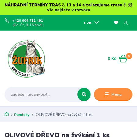
NÁHRADNÍ TERMÍNY TRAS č. 13 a 14 a zařazujeme trasu č. 12
vše najdete v rozvozu
+420 604 711 491
CZK
(Po-Čt, 8-16 hod.)
0
0 Kč
Menu
Pamlsky
OLIVOVÉ DŘEVO na žvýkání 1 ks
OLIVOVÉ DŘEVO na žvýkání 1 ks