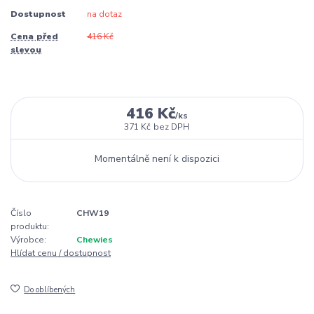
Dostupnost
na dotaz
Cena před
416 Kč
slevou
416 Kč
/
ks
371 Kč
bez DPH
Momentálně není k dispozici
Číslo
CHW19
produktu:
Výrobce:
Chewies
Hlídat cenu / dostupnost
Do oblíbených