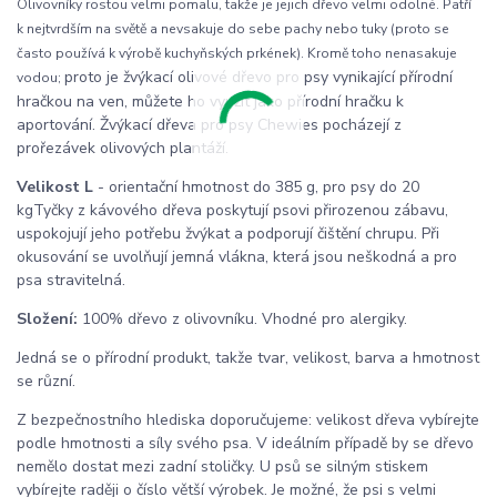
Olivovníky rostou velmi pomalu, takže je jejich dřevo velmi odolné. Patří
k nejtvrdším na světě a nevsakuje do sebe pachy nebo tuky (proto se
často používá k výrobě kuchyňských prkének). Kromě toho nenasakuje
proto je žvýkací olivové dřevo pro psy vynikající přírodní
vodou;
hračkou na ven, můžete ho využít jako přírodní hračku k
aportování. Žvýkací dřeva pro psy Chewies pocházejí z
prořezávek olivových plantáží.
Velikost L
- orientační hmotnost do 385 g, pro psy do 20
kgTyčky z kávového dřeva poskytují psovi přirozenou zábavu,
uspokojují jeho potřebu žvýkat a podporují čištění chrupu. Při
okusování se uvolňují jemná vlákna, která jsou neškodná a pro
psa stravitelná.
Složení:
100% dřevo z olivovníku. Vhodné pro alergiky.
Jedná se o přírodní produkt, takže tvar, velikost, barva a hmotnost
se různí.
Z bezpečnostního hlediska doporučujeme: velikost dřeva vybírejte
podle hmotnosti a síly svého psa. V ideálním případě by se dřevo
nemělo dostat mezi zadní stoličky. U psů se silným stiskem
vybírejte raději o číslo větší výrobek. Je možné, že psi s velmi