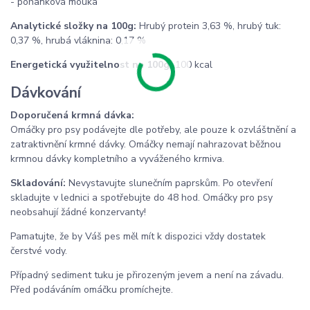
- pohanková mouka
Analytické složky na 100g:
Hrubý protein 3,63 %, hrubý tuk:
0,37 %, hrubá vláknina: 0,17 %
Energetická využitelnost na 100g:
100 kcal
Dávkování
Doporučená krmná dávka:
Omáčky pro psy podávejte dle potřeby, ale pouze k ozvláštnění a
zatraktivnění krmné dávky. Omáčky nemají nahrazovat běžnou
krmnou dávky kompletního a vyváženého krmiva.
Skladování:
Nevystavujte slunečním paprskům. Po otevření
skladujte v lednici a spotřebujte do 48 hod. Omáčky pro psy
neobsahují žádné konzervanty!
Pamatujte, že by Váš pes měl mít k dispozici vždy dostatek
čerstvé vody.
Případný sediment tuku je přirozeným jevem a není na závadu.
Před podáváním omáčku promíchejte.