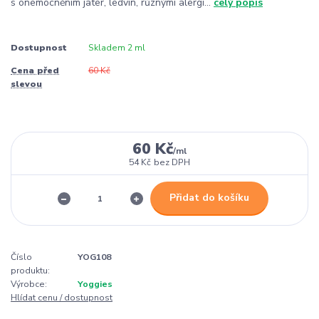
s onemocněním jater, ledvin, různými alergi...
celý popis
Dostupnost
Skladem 2 ml
Cena před
60 Kč
slevou
60 Kč
/
ml
54 Kč
bez DPH
Přidat do košíku
Číslo
YOG108
produktu:
Výrobce:
Yoggies
Hlídat cenu / dostupnost