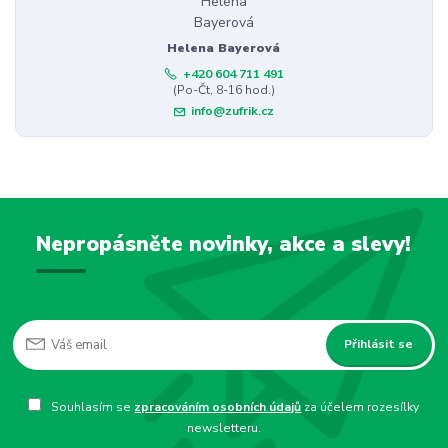
Helena Bayerová
+420 604 711 491
(Po-Čt, 8-16 hod.)
info@zufrik.cz
Nepropásněte novinky, akce a slevy!
Přihlásit se
Souhlasím se
zpracováním osobních údajů
za účelem rozesílky
newsletteru.