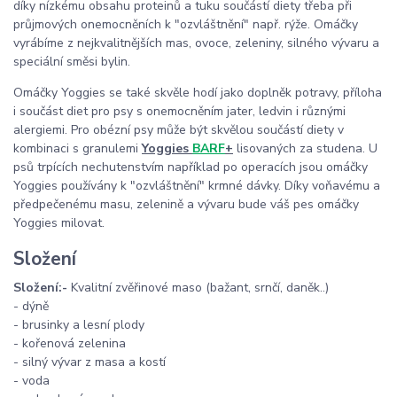
díky nízkému obsahu proteinů a tuku součástí diety třeba při
průjmových onemocněních k "ozvláštnění" např. rýže. Omáčky
vyrábíme z nejkvalitnějších mas, ovoce, zeleniny, silného vývaru a
speciální směsi bylin.
Omáčky Yoggies se také skvěle hodí jako doplněk potravy, příloha
i součást diet pro psy s onemocněním jater, ledvin i různými
alergiemi. Pro obézní psy může být skvělou součástí diety v
kombinaci s granulemi
Yoggies
BARF
+
lisovaných za studena. U
psů trpících nechutenstvím například po operacích jsou omáčky
Yoggies používány k "ozvláštnění" krmné dávky. Díky voňavému a
předpečenému masu, zelenině a vývaru bude váš pes omáčky
Yoggies milovat.
Složení
Složení:
-
Kvalitní zvěřinové maso (bažant, srnčí, daněk..)
- dýně
- brusinky a lesní plody
- kořenová zelenina
- silný vývar z masa a kostí
- voda