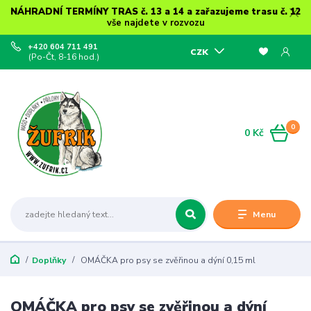
NÁHRADNÍ TERMÍNY TRAS č. 13 a 14 a zařazujeme trasu č. 12
vše najdete v rozvozu
+420 604 711 491
CZK
(Po-Čt, 8-16 hod.)
0
0 Kč
Menu
Doplňky
OMÁČKA pro psy se zvěřinou a dýní 0,15 ml
OMÁČKA pro psy se zvěřinou a dýní