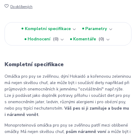
Do oblíbených
Kompletní specifikace
Parametry
Hodnocení
0
Komentáře
0
Kompletní specifikace
Omáčka pro psy se zvěřinou, dýní Hokaidó a kořenovou zeleninou
má nejen skvělou chuť, ale může být i součástí diety například při
průjmových onemocněních k jemnému "ozvláštnění" např.rýže.
Lze ji podávat jako doplněk potravy, přílohu i součást diet pro psy
s onemocněním jater, ledvin, různými alergiemi i pro obézní psy,
nebo psy trpící nechutenstvím.
Váš pes si ji zamiluje a bude mu
i náramně vonět
.
Monoproteinová omáčka pro psy se zvěřinou patří mezi oblíbené
omáčky. Má nejen skvělou chuť,
psům náramně voní
a může být i