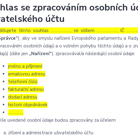
hlas se zpracováním osobních úd
vatelského účtu
dělujete tímto souhlas ……………..., se sídlem ………………, IČ …………
Správce“
), aby ve smyslu nařízení Evropského parlamentu a Rady
pracováním osobních údajů a o volném pohybu těchto údajů a o zru
ajů) (dále jen
„Nařízení“
), zpracovával/a následující osobní údaje:
jméno a příjmení
emailovou adresu
telefonní číslo
fakturační adresu
dodací adresu
historii objednávek
…………..
ýše uvedené osobní údaje budou zpracovány za účelem:
zřízení a administrace uživatelského účtu