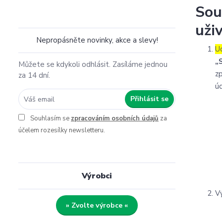
Sou
uži
Nepropásněte novinky, akce a slevy!
U
„
Můžete se kdykoli odhlásit. Zasíláme jednou
z
za 14 dní.
úd
Přihlásit se
Souhlasím se
zpracováním osobních údajů
za
účelem rozesílky newsletteru.
Výrobci
V
» Zvolte výrobce «