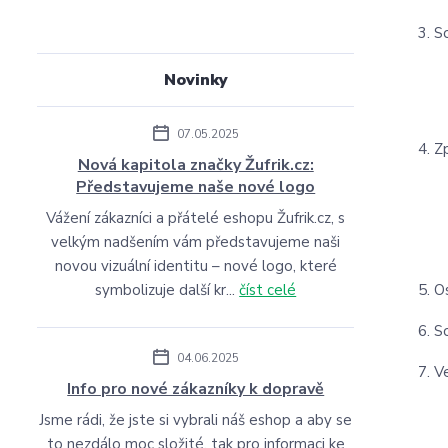
S
Novinky
07.05.2025
Z
Nová kapitola značky Žufrik.cz:
Představujeme naše nové logo
Vážení zákazníci a přátelé eshopu Žufrik.cz, s
velkým nadšením vám představujeme naši
novou vizuální identitu – nové logo, které
symbolizuje další kr...
číst celé
O
S
04.06.2025
V
Info pro nové zákazníky k dopravě
Jsme rádi, že jste si vybrali náš eshop a aby se
to nezdálo moc složité, tak pro informaci ke