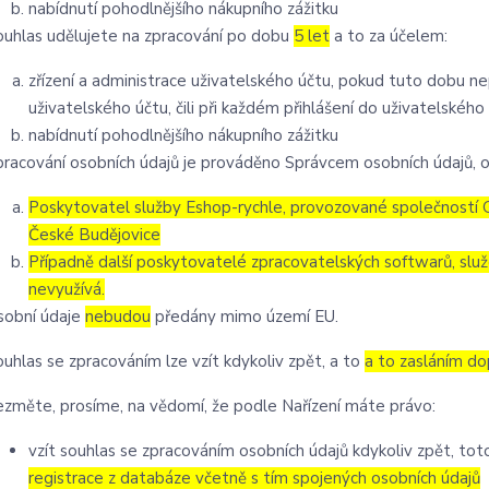
nabídnutí pohodlnějšího nákupního zážitku
ouhlas udělujete na zpracování po dobu
5 let
a to za účelem:
zřízení a administrace uživatelského účtu, pokud tuto dobu n
uživatelského účtu, čili při každém přihlášení do uživatelského
nabídnutí pohodlnějšího nákupního zážitku
pracování osobních údajů je prováděno Správcem osobních údajů, o
Poskytovatel služby Eshop-rychle, provozované společností G
České Budějovice
Případně další poskytovatelé zpracovatelských softwarů, služ
nevyužívá.
sobní údaje
nebudou
předány mimo území EU.
ouhlas se zpracováním lze vzít kdykoliv zpět, a to
a to zasláním do
ezměte, prosíme, na vědomí, že podle Nařízení máte právo:
vzít souhlas se zpracováním osobních údajů kdykoliv zpět, to
registrace z databáze včetně s tím spojených osobních údajů