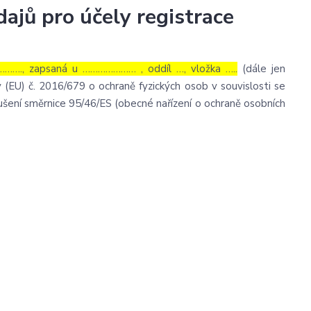
ajů pro účely registrace
……., zapsaná u ………………… , oddíl …, vložka …..
(dále jen
 (EU) č. 2016/679 o ochraně fyzických osob v souvislosti se
šení směrnice 95/46/ES (obecné nařízení o ochraně osobních