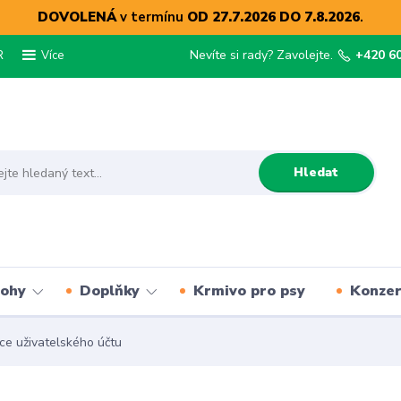
DOVOLENÁ
v termínu
OD 27.7.2026 DO 7.8.2026
.
R
Nevíte si rady? Zavolejte.
+420 6
Více
Hledat
lohy
Doplňky
Krmivo pro psy
Konze
ce uživatelského účtu