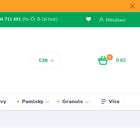
04 711 491
(Po-Čt, 8-16 hod.)
Přihlášení
0
0 Kč
CZK
Více
rvy
Pamlsky
Granule