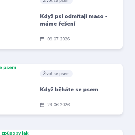
Život se psem
Když psi odmítají maso -
máme řešení
09
07
2026
Život se psem
Když běháte se psem
23
06
2026