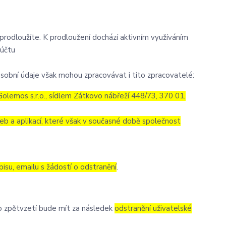
eprodloužíte. K prodloužení dochází aktivním využíváním
 účtu
sobní údaje však mohou zpracovávat i tito zpracovatelé:
olemos s.r.o., sídlem Zátkovo nábřeží 448/73, 370 01,
eb a aplikací, které však v současné době společnost
pisu, emailu s žádostí o odstranění
.
to zpětvzetí bude mít za následek
odstranění uživatelské