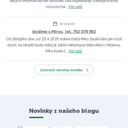
tak pro informaci ke dni doručení Vaší objednávky sledujte hlavně
rozvozní ka...
číst celé
28.04.2025
Jezdíme s Mírou, tel: 702 078 982
Od zítřejšího dne, od 29.4.2025 máme řidiče Míru, bude Vám jen vozit
zboží, na skladě budu stále já, takže reklamace řešte dále s Helenou,
Míra bude č...
číst celé
Zobrazit všechny novinky
Novinky z našeho blogu