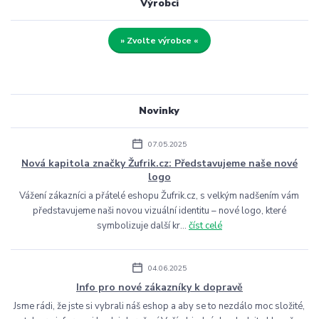
Výrobci
» Zvolte výrobce «
Novinky
07.05.2025
Nová kapitola značky Žufrik.cz: Představujeme naše nové
logo
Vážení zákazníci a přátelé eshopu Žufrik.cz, s velkým nadšením vám
představujeme naši novou vizuální identitu – nové logo, které
symbolizuje další kr...
číst celé
04.06.2025
Info pro nové zákazníky k dopravě
Jsme rádi, že jste si vybrali náš eshop a aby se to nezdálo moc složité,