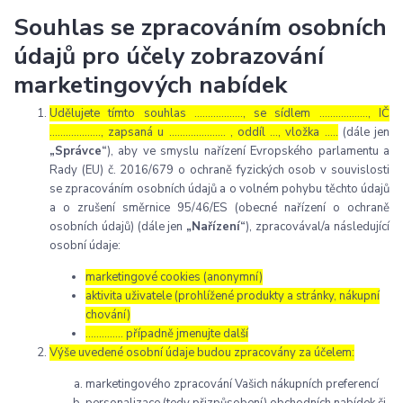
Souhlas se zpracováním osobních
údajů pro účely zobrazování
marketingových nabídek
Udělujete tímto souhlas ……………..., se sídlem ………………, IČ
………………., zapsaná u ………………… , oddíl …, vložka …..
(dále jen
„Správce“
), aby ve smyslu nařízení Evropského parlamentu a
Rady (EU) č. 2016/679 o ochraně fyzických osob v souvislosti
se zpracováním osobních údajů a o volném pohybu těchto údajů
a o zrušení směrnice 95/46/ES (obecné nařízení o ochraně
osobních údajů) (dále jen
„Nařízení“
), zpracovával/a následující
osobní údaje:
marketingové cookies (anonymní)
aktivita uživatele (prohlížené produkty a stránky, nákupní
chování)
………….. případně jmenujte další
Výše uvedené osobní údaje budou zpracovány za účelem:
marketingového zpracování Vašich nákupních preferencí
personalizace (tedy přizpůsobení) obchodních nabídek či