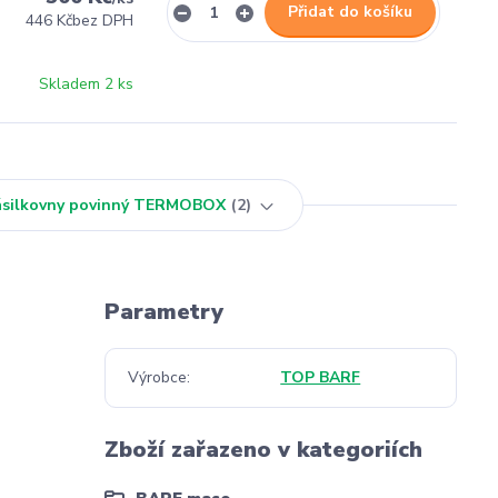
Přidat do košíku
446 Kč
bez DPH
Skladem 2 ks
Zásilkovny povinný TERMOBOX
2
Parametry
Výrobce
TOP BARF
Zboží zařazeno v kategoriích