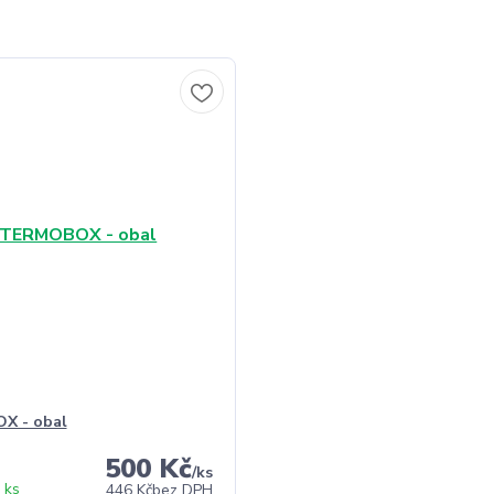
X - obal
500 Kč
/
ks
 ks
446 Kč
bez DPH