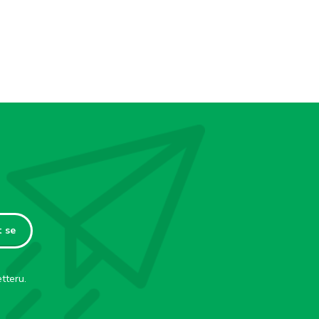
t se
tteru.