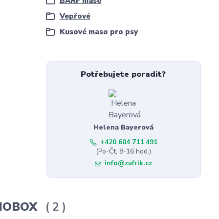
BARF maso
Vepřové
Kusové maso pro psy
Potřebujete poradit?
Helena Bayerová
+420 604 711 491
(Po-Čt, 8-16 hod.)
info@zufrik.cz
ERMOBOX
2