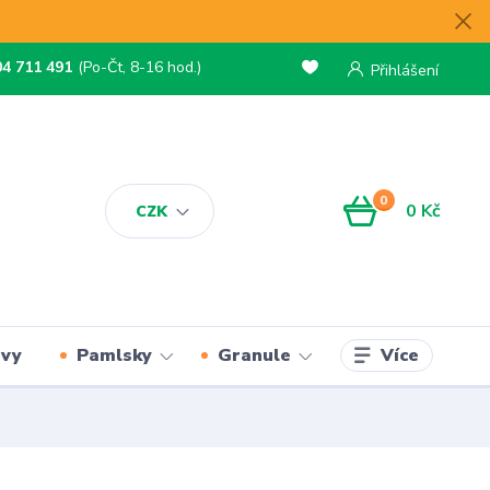
04 711 491
(Po-Čt, 8-16 hod.)
Přihlášení
0
0 Kč
CZK
Více
rvy
Pamlsky
Granule