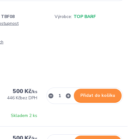
TBF08
Výrobce:
TOP BARF
dostupnost
ch
500 Kč
/
ks
Přidat do košíku
446 Kč
bez DPH
Skladem 2 ks
500 Kč
/
ks