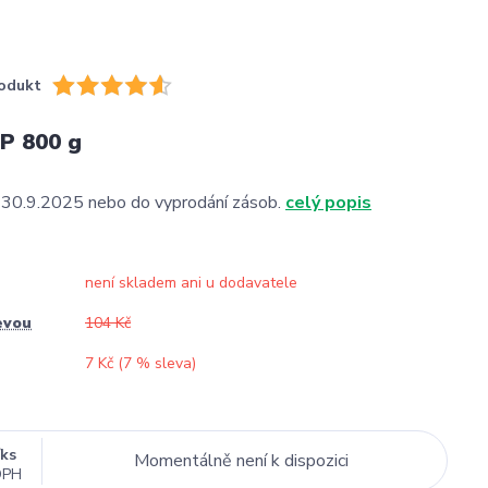
odukt
P 800 g
o 30.9.2025 nebo do vyprodání zásob.
celý popis
není skladem ani u dodavatele
evou
104 Kč
7 Kč (
7
% sleva)
/
ks
Momentálně není k dispozici
DPH