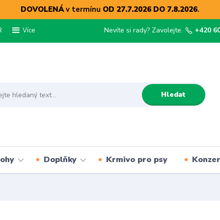
DOVOLENÁ
v termínu
OD 27.7.2026 DO 7.8.2026
.
R
Nevíte si rady? Zavolejte.
+420 6
Více
Hledat
lohy
Doplňky
Krmivo pro psy
Konze