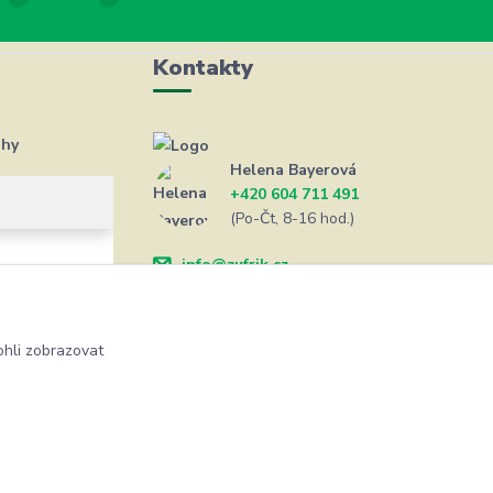
Kontakty
ahy
Helena Bayerová
+420 604 711 491
(Po-Čt, 8-16 hod.)
info@zufrik.cz
hli zobrazovat