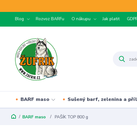
Blog
Rozvoz BARFu
O nákupu
Jak platit
GDP
BARF maso
Sušený barf, zelenina a pří
BARF maso
PAŠÍK TOP 800 g