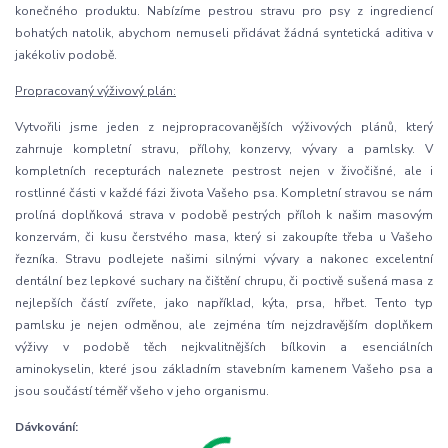
konečného produktu. Nabízíme pestrou stravu pro psy z ingrediencí
bohatých natolik, abychom nemuseli přidávat žádná syntetická aditiva v
jakékoliv podobě.
Propracovaný výživový plán:
Vytvořili jsme jeden z nejpropracovanějších výživových plánů, který
zahrnuje kompletní stravu, přílohy, konzervy, vývary a pamlsky. V
kompletních recepturách naleznete pestrost nejen v živočišné, ale i
rostlinné části v každé fázi života Vašeho psa. Kompletní stravou se nám
prolíná doplňková strava v podobě pestrých příloh k našim masovým
konzervám, či kusu čerstvého masa, který si zakoupíte třeba u Vašeho
řezníka. Stravu podlejete našimi silnými vývary a nakonec excelentní
dentální bez lepkové suchary na čištění chrupu, či poctivě sušená masa z
nejlepších částí zvířete, jako například, kýta, prsa, hřbet. Tento typ
pamlsku je nejen odměnou, ale zejména tím nejzdravějším doplňkem
výživy v podobě těch nejkvalitnějších bílkovin a esenciálních
aminokyselin, které jsou základním stavebním kamenem Vašeho psa a
jsou součástí téměř všeho v jeho organismu.
Dávkování: