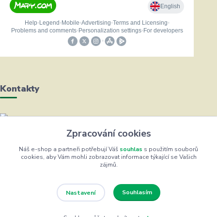
Kontakty
Helena Bayerová
Zpracování cookies
+420 604 711 491
(Po-Čt, 8-16 hod.)
Náš e-shop a partneři potřebují Váš
souhlas
s použitím souborů
cookies, aby Vám mohli zobrazovat informace týkající se Vašich
zájmů.
info@zufrik.cz
Souhlasím
Nastavení