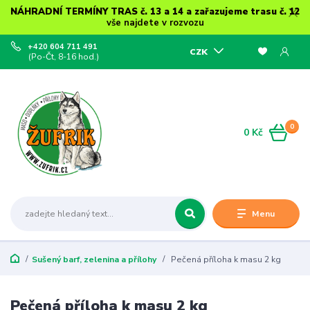
NÁHRADNÍ TERMÍNY TRAS č. 13 a 14 a zařazujeme trasu č. 12
vše najdete v rozvozu
+420 604 711 491
CZK
(Po-Čt, 8-16 hod.)
0
0 Kč
Menu
Sušený barf, zelenina a přílohy
Pečená příloha k masu 2 kg
Pečená příloha k masu 2 kg