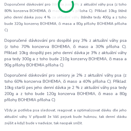
Doporučené dávkování pro štěňata jsou 4% z aktuální váhy psa (z toho
80% konzerva BOHEMIA, či maso a 30% příloha C). Příklad: 10kg štěně
jeho denní dávka jsou 4 % za aktuální váhy štěněte tedy 400g a z toho
bude 320g konzervy BOHEMIA, či masa a 80g přílohy BOHEMIA příloha
C)
Doporučené dávkování pro dospělé psy 3% z aktuální váhy psa
(z toho 70% konzerva BOHEMIA, či maso a 30% příloha C).
Příklad: 10kg dospělý pes jeho denní dávka je 3% z aktuální váhy
psa tedy 300g a z toho bude 210g konzervy BOHEMIA, či masa a
90g přílohy BOHEMIA příloha C)
Doporučené dávkování pro seniory je 2% z aktuální váhy psa (z
toho 60% konzerva BOHEMIA, či maso a 40% příloha C). Příklad:
10kg starší pes jeho denní dávka je 2 % z aktuální váhy psa tedy
200g a z toho bude 120g konzerva BOHEMIA, či maso a 80g
přílohy BOHEMIA příloha C)
Vždy je potřeba psa sledovat, reagovat a optimalizovat dávku dle jeho
aktuální váhy. V případě že Váš pejsek bude hubnou, tak denní dávku
zvýšit a když bude v nadváze, tak naopak snížit.