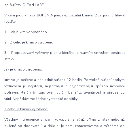
splňují tzv. CLEAN LABEL
V čem jsou krmiva BOHEMIA jiné, než ostatní krmiva. Zde jsou 3 hlavní
rozdíly:
1) Jak je krmivo vyrobeno
2) Z čeho je krmivo vyrobeno
3) Propracovaný výživový plán u kterého je hlavním smyslem pestrost
stravy
Jak je krmivo vyrobeno:
krmivo je pečené a následně sušené 12 hodin. Pozvolné sušení horkým
vzduchem je nejstarší, nejšetrnější a nejpřirozenější způsob uchování
potravin, který nám zachová nutriční benefity, trvanlivost a přirozenou
vůni. Nepřidáváme žádné syntetické doplňky.
Z čeho je krmivo vyrobeno:
Všechny ingredience si sami vykupujeme ať už přímo z jatek nebo již
sušené od dodavatelů a dále si je sami zpracováváme a mícháme do