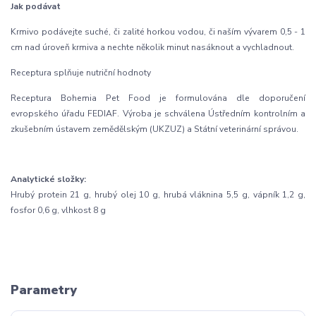
Jak podávat
Krmivo podávejte suché, či zalité horkou vodou, či naším vývarem 0,5 - 1
cm nad úroveň krmiva a nechte několik minut nasáknout a vychladnout.
Receptura splňuje nutriční hodnoty
Receptura Bohemia Pet Food je formulována dle doporučení
evropského úřadu FEDIAF. Výroba je schválena Ústředním kontrolním a
zkušebním ústavem zemědělským (UKZUZ) a Státní veterinární správou.
Analytické složky:
Hrubý protein 21 g, hrubý olej 10 g, hrubá vláknina 5,5 g, vápník 1,2 g,
fosfor 0,6 g, vlhkost 8 g
Parametry