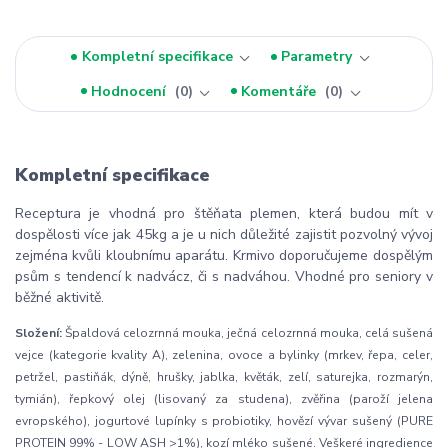
Kompletní specifikace
Parametry
Hodnocení
0
Komentáře
0
Kompletní specifikace
Receptura je vhodná pro štěňata plemen, která budou mít v
dospělosti více jak 45kg a je u nich důležité zajistit pozvolný vývoj
zejména kvůli kloubnímu aparátu. Krmivo doporučujeme dospělým
psům s tendencí k nadvácz, či s nadváhou. Vhodné pro seniory v
běžné aktivitě.
Složení:
Špaldová celozrnná mouka, ječná celozrnná mouka, celá sušená
vejce (kategorie kvality A), zelenina, ovoce a bylinky (mrkev, řepa, celer,
petržel, pastiňák, dýně, hrušky, jablka, květák, zelí, saturejka, rozmarýn,
tymián), řepkový olej (lisovaný za studena), zvěřina (paroží jelena
evropského), jogurtové lupínky s probiotiky, hovězí vývar sušený (PURE
PROTEIN 99% - LOW ASH >1%), kozí mléko sušené. Veškeré ingredience