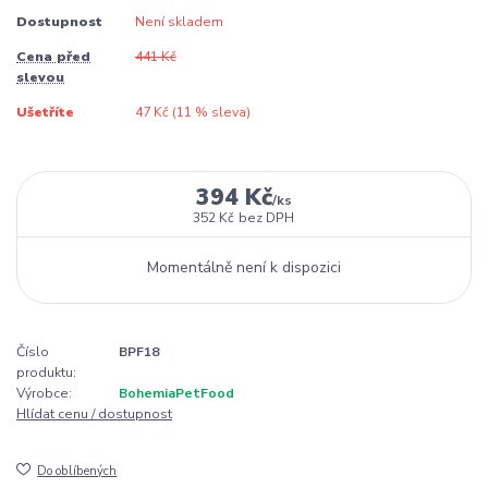
Dostupnost
Není skladem
Cena před
441 Kč
slevou
Ušetříte
47 Kč (
11
% sleva)
394 Kč
/
ks
352 Kč
bez DPH
Momentálně není k dispozici
Číslo
BPF18
produktu:
Výrobce:
BohemiaPetFood
Hlídat cenu / dostupnost
Do oblíbených