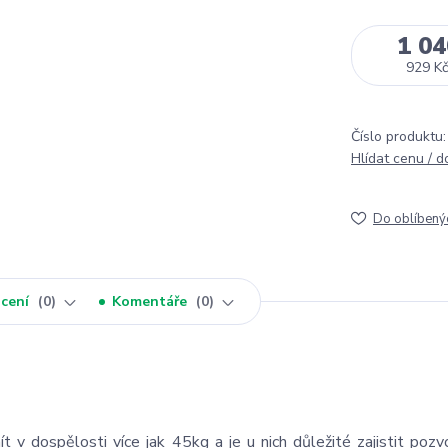
1 04
929 Kč
Číslo produktu:
Hlídat cenu / 
Do oblíbený
cení
0
Komentáře
0
v dospělosti více jak 45kg a je u nich důležité zajistit pozv