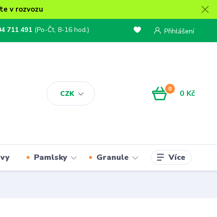
te v rozvozu
04 711 491
(Po-Čt, 8-16 hod.)
Přihlášení
0
0 Kč
CZK
Více
rvy
Pamlsky
Granule