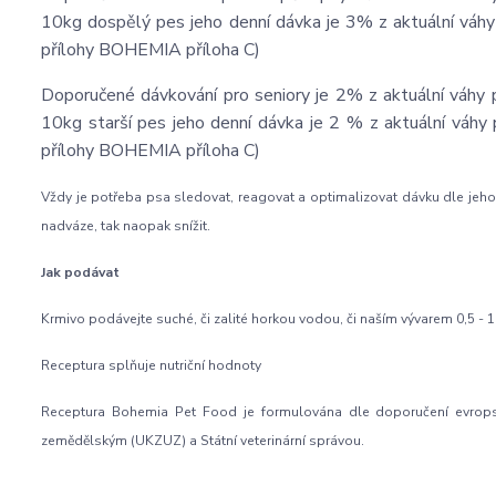
10kg dospělý pes jeho denní dávka je 3% z aktuální vá
přílohy BOHEMIA příloha C)
Doporučené dávkování pro seniory je 2% z aktuální váhy
10kg starší pes jeho denní dávka je 2 % z aktuální vá
přílohy BOHEMIA příloha C)
Vždy je potřeba psa sledovat, reagovat a optimalizovat dávku dle jeho 
nadváze, tak naopak snížit.
Jak podávat
Krmivo podávejte suché, či zalité horkou vodou, či naším vývarem 0,5 -
Receptura splňuje nutriční hodnoty
Receptura Bohemia Pet Food je formulována dle doporučení evrop
zemědělským (UKZUZ) a Státní veterinární správou.