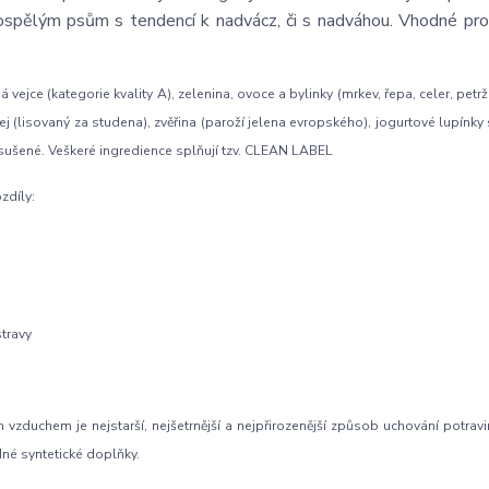
ospělým psům s tendencí k nadvácz, či s nadváhou. Vhodné pro
jce (kategorie kvality A), zelenina, ovoce a bylinky (mrkev, řepa, celer, petrž
olej (lisovaný za studena), zvěřina (paroží jelena evropského), jogurtové lupínky 
šené. Veškeré ingredience splňují tzv. CLEAN LABEL
zdíly:
travy
zduchem je nejstarší, nejšetrnější a nejpřirozenější způsob uchování potravi
dné syntetické doplňky.