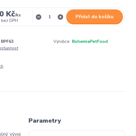
0 Kč
/
ks
Přidat do košíku
bez DPH
BPF63
Výrobce:
BohemiaPetFood
dostupnost
ch
Parametry
olný vývoj