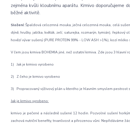
zejména kvůli kloubnímu aparátu. Krmivo doporučujeme d
běžné aktivitě.
Složení:
Špaldová celozrnná mouka, ječná celozrnná mouka, celá sušená ve
dýně, hrušky, jablka, květák, zelí, saturejka, rozmarýn, tymián), řepkový 
hovězí vývar sušený (PURE PROTEIN 99% - LOW ASH >1%), kozí mléko su
V čem jsou krmiva BOHEMIA jiné, než ostatní krmiva. Zde jsou 3 hlavní ro
1) Jak je krmivo vyrobeno
2) Z čeho je krmivo vyrobeno
3) Propracovaný výživový plán u kterého je hlavním smyslem pestrost s
Jak je krmivo vyrobeno:
krmivo je pečené a následně sušené 12 hodin. Pozvolné sušení horkým v
zachová nutriční benefity, trvanlivost a přirozenou vůni. Nepřidáváme žá