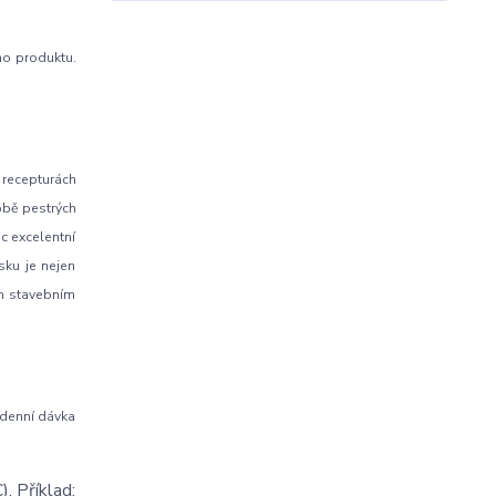
ho produktu.
 recepturách
obě pestrých
c excelentní
sku je nejen
ím stavebním
 denní dávka
. Příklad: