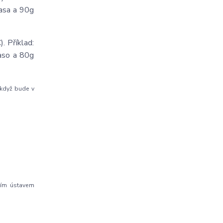
asa a 90g
. Příklad:
aso a 80g
 když bude v
ním ústavem