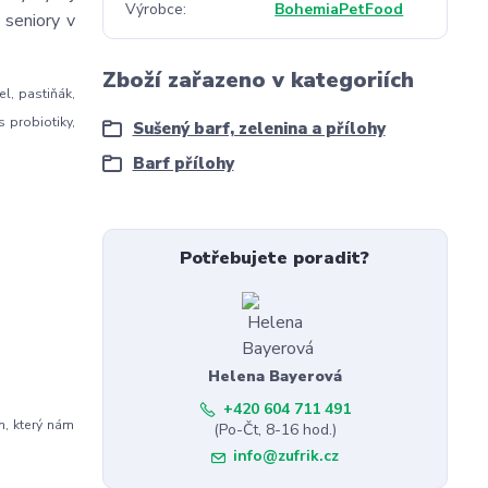
Výrobce
BohemiaPetFood
 seniory v
Zboží zařazeno v kategoriích
el, pastiňák,
s probiotiky,
Sušený barf, zelenina a přílohy
Barf přílohy
Potřebujete poradit?
Helena Bayerová
+420 604 711 491
n, který nám
(Po-Čt, 8-16 hod.)
info@zufrik.cz