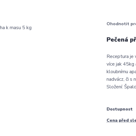
Ohodnotit pr
Pečená př
Receptura je 
více jak 45kg 
kloubnímu ap
nadvácz, či s
Složení: Špald
Dostupnost
Cena před sl