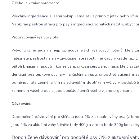
Z čeho je krmivo vyrobeno:
Všechny ingredience si sami vykupujeme ať už přímo z jatek nebo již
Nabízíme pestrou stravu pro psy z ingrediencí bohatých natolik, abycho
Propracovaný výživový plán:
Vytvořili jsme jeden z nejpropracovanějších výživových plánů, který z
naleznete pestrost nejen v živočišné, ale i rostlinné části v každé fá
příloh k našim masovým konzervám, či kusu čerstvého masa, který si zak
dentální bez lepkové suchary na čištění chrupu, či poctivě sušená masa
odměnou, ale zejména tím nejzdravějším doplňkem výživy v podobě těch
kamenem Vašeho psa a jsou součástí téměř všeho v jeho organismu.
Dávkování:
Doporučené dávkování pro štěňata jsou 4% z aktuální váhy psa (z toh
jsou 4 % za aktuální váhy štěněte tedy 400g a z toho bude 320g konzer
Doporučené dávkování pro dospělé psy 3% z aktuální váh