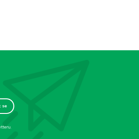
t se
tteru.