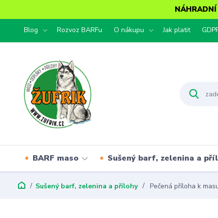
NÁHRADNÍ T
Blog
Rozvoz BARFu
O nákupu
Jak platit
GDP
BARF maso
Sušený barf, zelenina a pří
Sušený barf, zelenina a přílohy
Pečená příloha k masu