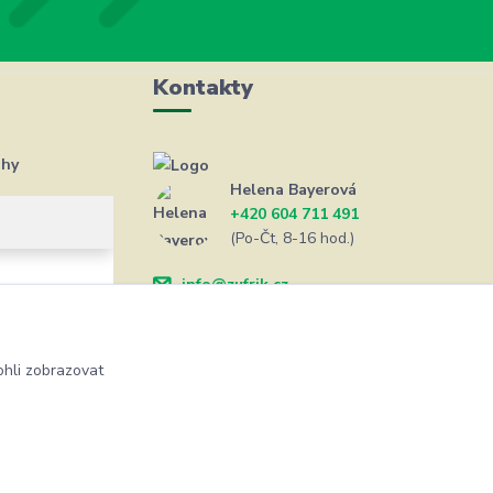
Kontakty
ahy
Helena Bayerová
+420 604 711 491
(Po-Čt, 8-16 hod.)
info@zufrik.cz
hli zobrazovat