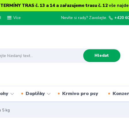
ERMÍNY TRAS č. 13 a 14 a zařazujeme trasu č. 12
vše najde
R
Nevíte si rady? Zavolejte.
+420 6
Více
Hledat
lohy
Doplňky
Krmivo pro psy
Konze
 5 kg