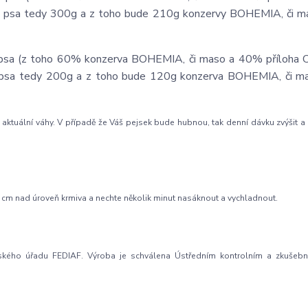
hy psa tedy 300g a z toho bude 210g konzervy BOHEMIA, či m
 psa (z toho 60% konzerva BOHEMIA, či maso a 40% příloha C)
hy psa tedy 200g a z toho bude 120g konzerva BOHEMIA, či m
aktuální váhy. V případě že Váš pejsek bude hubnou, tak denní dávku zvýšit a
 1 cm nad úroveň krmiva a nechte několik minut nasáknout a vychladnout.
ského úřadu FEDIAF. Výroba je schválena Ústředním kontrolním a zkušeb