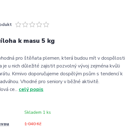
odukt
íloha k masu 5 kg
vhodná pro štěňata plemen, která budou mít v dospělosti
a je u nich důležité zajistit pozvolný vývoj zejména kvůli
arátu. Krmivo doporučujeme dospělým psům s tendencí k
 nadváhou. Vhodné pro seniory v běžné aktivitě.
ová ce...
celý popis
Skladem 1 ks
evou
1 040 Kč