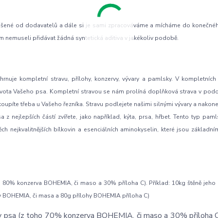
 sušené od dodavatelů a dále si je sami zpracováváme a mícháme do konečné
m nemuseli přidávat žádná syntetická aditiva v jakékoliv podobě.
ahrnuje kompletní stravu, přílohy, konzervy, vývary a pamlsky. V kompletních
zi života Vašeho psa. Kompletní stravou se nám prolíná doplňková strava v pod
oupíte třeba u Vašeho řezníka. Stravu podlejete našimi silnými vývary a nakone
 z nejlepších částí zvířete, jako například, kýta, prsa, hřbet. Tento typ paml
 nejkvalitnějších bílkovin a esenciálních aminokyselin, které jsou základn
o 80% konzerva BOHEMIA, či maso a 30% příloha C). Příklad: 10kg štěně jeho
vy BOHEMIA, či masa a 80g přílohy BOHEMIA příloha C)
y psa (z toho 70% konzerva BOHEMIA, či maso a 30% příloha C)