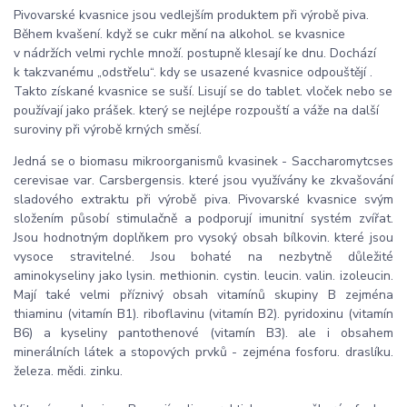
Pivovarské kvasnice jsou vedlejším produktem při výrobě piva.
Během kvašení. když se cukr mění na alkohol. se kvasnice
v nádržích velmi rychle množí. postupně klesají ke dnu. Dochází
k takzvanému „odstřelu“. kdy se usazené kvasnice odpouštějí .
Takto získané kvasnice se suší. Lisují se do tablet. vloček nebo se
používají jako prášek. který se nejlépe rozpouští a váže na další
suroviny při výrobě krných směsí.
Jedná se o biomasu mikroorganismů kvasinek - Saccharomytcses
cerevisae var. Carsbergensis. které jsou využívány ke zkvašování
sladového extraktu při výrobě piva. Pivovarské kvasnice svým
složením působí stimulačně a podporují imunitní systém zvířat.
Jsou hodnotným doplňkem pro vysoký obsah bílkovin. které jsou
vysoce stravitelné. Jsou bohaté na nezbytně důležité
aminokyseliny jako lysin. methionin. cystin. leucin. valin. izoleucin.
Mají také velmi příznivý obsah vitamínů skupiny B zejména
thiaminu (vitamín B1). riboflavinu (vitamín B2). pyridoxinu (vitamín
B6) a kyseliny pantothenové (vitamín B3). ale i obsahem
minerálních látek a stopových prvků - zejména fosforu. draslíku.
železa. mědi. zinku.