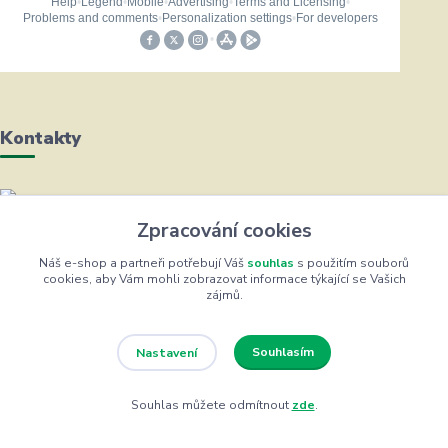
Kontakty
Helena Bayerová
Zpracování cookies
+420 604 711 491
(Po-Čt, 8-16 hod.)
Náš e-shop a partneři potřebují Váš
souhlas
s použitím souborů
cookies, aby Vám mohli zobrazovat informace týkající se Vašich
zájmů.
info@zufrik.cz
Souhlasím
Nastavení
Souhlas můžete odmítnout
zde
.
Eshop ŽUFRIK.cz © Copyright 2012 - 2026
Vytvořeno na
Eshop-rychle.cz