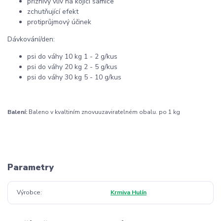
příznivý vliv na kojící samice
zchutňující efekt
protiprůjmový účinek
Dávkování/den:
psi do váhy 10 kg 1 - 2 g/kus
psi do váhy 20 kg 2 - 5 g/kus
psi do váhy 30 kg 5 - 10 g/kus
Balení:
Baleno v kvaltiním znovuuzaviratelném obalu. po 1 kg
Parametry
Výrobce
Krmiva Hulín