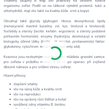
Vitamíny skupiny B mají vliv prakticky na veškeré funkce
organismu zvířat. Podílí se na látkové výměně proteinů. tuků a
uhlohydrátů. mají vliv také na kvalitu kůže. srsti a kopyt.
Obsahují také glycidy (glykogen. ribosa. deoxyribosa). lipidy
(nenasycené mastné kyseliny. zvl. kys. linolová a linoleová).
fosfatidy a steroly (lecitin. kefalin. ergosterol. a steroly podobné
pohlavním hormonům). enzymy (hydrolýzy. desmolazy) a ostatní
biologicky účinné látky (biotin - H. inositol. protianemický faktor.
glykokininy. cytochrom. melaninové pigmenty atd).
Kvasnice jsou nezbytným doplňkem pro mláďata. gravidní samice.
pro zvířata v průběhu nemoci či po ní. po operaci. při zvýšené
tělesné námaze a pro snížení stresu zvířete.
Hlavní přínosy:
zlepšení vitality
vliv na vývoj kůže a kvalitu srsti
vliv na reprodukci
vliv na správný růst štěňat a koťat
vyvážený zdroj vitamínu B. biotinu