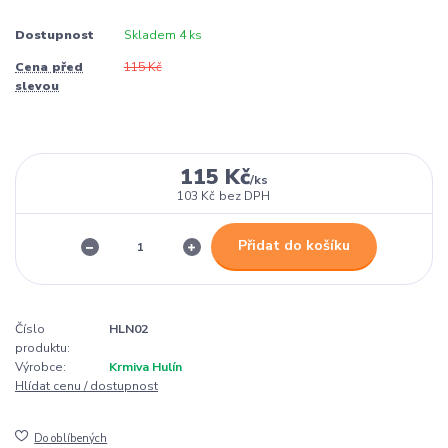
Dostupnost
Skladem 4 ks
Cena před
115 Kč
slevou
115 Kč
/
ks
103 Kč
bez DPH
Přidat do košíku
Číslo
HLN02
produktu:
Výrobce:
Krmiva Hulín
Hlídat cenu / dostupnost
Do oblíbených