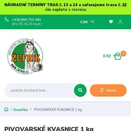
NÁHRADNÍ TERMÍNY TRAS č. 13 a 14 a zařazujeme trasu č. 12
vše najdete v rozvozu
+420 604 711 491
CZK
(Po-Čt, 8-16 hod.)
0
0 Kč
Menu
Doplňky
PIVOVARSKÉ KVASNICE 1 kg
PIVOVARSKÉ KVASNICE 1 kg