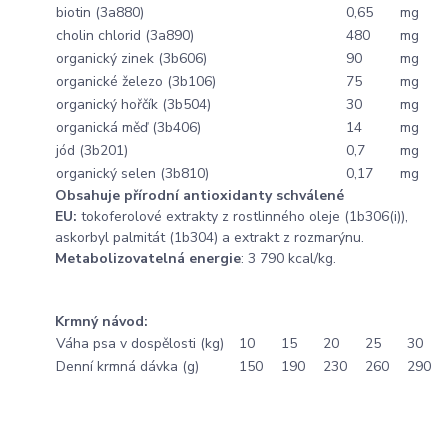
biotin (3a880)
0,65
mg
cholin chlorid (3a890)
480
mg
organický zinek (3b606)
90
mg
organické železo (3b106)
75
mg
organický hořčík (3b504)
30
mg
organická měď (3b406)
14
mg
jód (3b201)
0,7
mg
organický selen (3b810)
0,17
mg
Obsahuje přírodní antioxidanty schválené
EU:
tokoferolové extrakty z rostlinného oleje (1b306(i)),
askorbyl palmitát (1b304) a extrakt z rozmarýnu.
Metabolizovatelná energie
: 3 790 kcal/kg.
Krmný návod:
Váha psa v dospělosti (kg)
10
15
20
25
30
Denní krmná dávka (g)
150
190
230
260
290