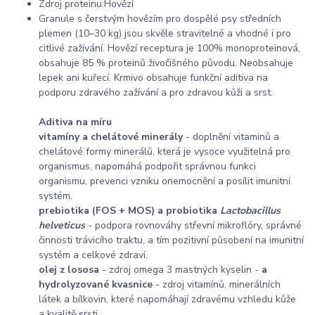
Zdroj proteinu:Hovězí
Granule s čerstvým hovězím pro dospělé psy středních
plemen (10–30 kg) jsou skvěle stravitelné a vhodné i pro
citlivé zažívání. Hovězí receptura je 100% monoproteinová,
obsahuje 85 % proteinů živočišného původu. Neobsahuje
lepek ani kuřecí. Krmivo obsahuje funkční aditiva na
podporu zdravého zažívání a pro zdravou kůži a srst.
Aditiva na míru
vitamíny a chelátové minerály
- doplnění vitaminů a
chelátové formy minerálů, která je vysoce využitelná pro
organismus, napomáhá podpořit správnou funkci
organismu, prevenci vzniku onemocnění a posílit imunitní
systém.
prebiotika (FOS + MOS) a probiotika
Lactobacillus
helveticus
- podpora rovnováhy střevní mikroflóry, správné
činnosti trávicího traktu, a tím pozitivní působení na imunitní
systém a celkové zdraví.
olej z lososa
- zdroj omega 3 mastných kyselin -
a
hydrolyzované kvasnice
- zdroj vitamínů, minerálních
látek a bílkovin, které napomáhají zdravému vzhledu kůže
a kvalitě srsti.