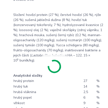
Složení: hovězí protein (27 %), čerstvé hovězí (26 %), rýže
(26 %), sušená jablečná dužina (8 %), hovězí tuk
(konzervovaný tokoferoly, 7 %), hydrolyzované kvasnice (2
%), lososový olej (2 %), vaječné skořápky (zdroj vápníku, 1
%), hrachová mouka, sušený černý rybíz (0,2 %), mannan-
oligosacharidy (120 mg/kg), sušený rozmarýn (100 mg/kg),
sušený tymián (100 mg/kg), Yucca schidigera (80 mg/kg),
frukto-oligosacharidy (70 mg/kg), inaktivované bakterie a
jejich části (
Lactobacillus helveticus
HA – 122, 15 ×
9
10
buněk/kg).
Analytické složky:
hrubý protein
27
%
hrubý tuk
14
%
hrubá vláknina
2,5
%
hrubý popel
6
%
vlhkost
9
%