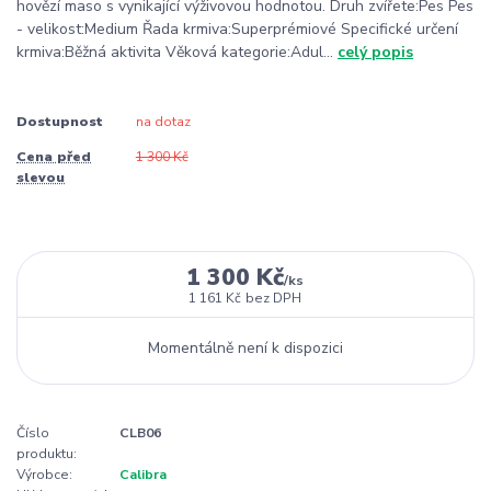
hovězí maso s vynikající výživovou hodnotou. Druh zvířete:Pes Pes
- velikost:Medium Řada krmiva:Superprémiové Specifické určení
krmiva:Běžná aktivita Věková kategorie:Adul...
celý popis
Dostupnost
na dotaz
Cena před
1 300 Kč
slevou
1 300 Kč
/
ks
1 161 Kč
bez DPH
Momentálně není k dispozici
Číslo
CLB06
produktu:
Výrobce:
Calibra