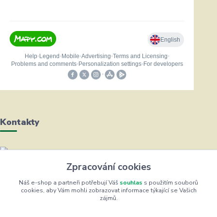
Kontakty
Helena Bayerová
Zpracování cookies
+420 604 711 491
(Po-Čt, 8-16 hod.)
Náš e-shop a partneři potřebují Váš
souhlas
s použitím souborů
cookies, aby Vám mohli zobrazovat informace týkající se Vašich
zájmů.
info@zufrik.cz