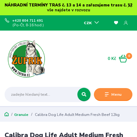
NÁHRADNÍ TERMÍNY TRAS č. 13 a 14 a zařazujeme trasu č. 12
vše najdete v rozvozu
+420 604 711 491
CZK
(Po-Čt, 8-16 hod.)
0
0 Kč
Menu
Granule
Calibra Dog Life Adult Medium Fresh Beef 12kg
Calibra Dog Life Adult Medium Fresh