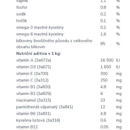
vápník
1,1
%
fosfor
0,8
%
sodík
0,2
%
hořčík
0,1
%
omega-3 mastné kyseliny
0,2
%
omega-6 mastné kyseliny
1,6
%
bílkoviny živočišného původu z celkového
85
%
obsahu bílkovin
Nutriční aditiva v 1 kg:
vitamin A (3a672a)
16 500
IU
vitamin D3 (3a671)
1 650
IU
vitamin E (3a700)
300
mg
vitamin C (3a312)
250
mg
vitamin B1
(3a820)
4,8
mg
vitamin B2
(3a825i)
6
mg
niacinamid (3a315)
23
mg
pantothenát vápenatý (3a841)
12
mg
vitamin B6 (3a831)
4,8
mg
kyselina listová (3a316)
0,6
mg
vitamin B12
0,05
mg