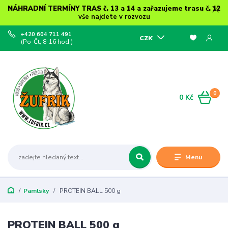
NÁHRADNÍ TERMÍNY TRAS č. 13 a 14 a zařazujeme trasu č. 12
vše najdete v rozvozu
+420 604 711 491
CZK
(Po-Čt, 8-16 hod.)
0
0 Kč
Menu
Pamlsky
PROTEIN BALL 500 g
PROTEIN BALL 500 g