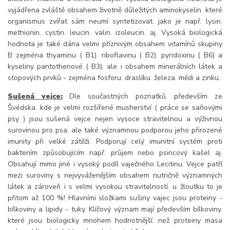
vyjádřena zvláště obsahem životně důležitých aminokyselin. které
organismus zvířat sám neumí syntetizovat. jako je např. lysin.
methionin. cystin. leucin. valin. izoleucin. aj. Vysoká biologická
hodnota je také dána velmi příznivým obsahem vitamínů skupiny
B zejména thyaminu ( B1). riboflavinu ( B2). pyridoxinu ( B6) a
kyseliny pantothenové ( B3). ale i obsahem minerálních látek a
stopových prvků - zejména fosforu. draslíku. železa. mědi a zinku.
Sušená vejce:
Dle součastných poznatků. především ze
Švédska. kde je velmi rozšířené musherství ( práce se saňovými
psy ) jsou sušená vejce nejen vysoce stravitelnou a výživnou
surovinou pro psa. ale také významnou podporou jeho přirozené
imunity při velké zátěži. Podporují celý imunitní systém proti
bakteriím způsobujícím např. průjem nebo psincový kašel aj.
Obsahují mimo jiné i vysoký podíl vaječného Lecitinu. Vejce patří
mezi suroviny s nejvyváženějším obsahem nutričně významných
látek a zároveň i s velmi vysokou stravitelností. u žloutku to je
přitom až 100 %! Hlavními složkami sušiny vajec jsou proteiny -
bílkoviny a lipidy - tuky. Klíčový význam mají především bílkoviny.
které jsou biologicky mnohem hodnotnější. než proteiny masa