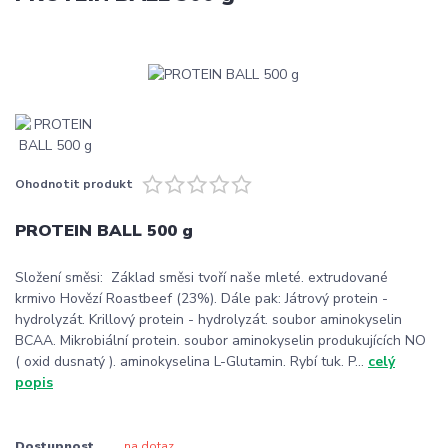
Ohodnotit produkt
PROTEIN BALL 500 g
Složení směsi: Základ směsi tvoří naše mleté. extrudované
krmivo Hovězí Roastbeef (23%). Dále pak: Játrový protein -
hydrolyzát. Krillový protein - hydrolyzát. soubor aminokyselin
BCAA. Mikrobiální protein. soubor aminokyselin produkujících NO
( oxid dusnatý ). aminokyselina L-Glutamin. Rybí tuk. P...
celý
popis
Dostupnost
na dotaz