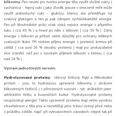
bílkoviny.
Pes neumí pro tvorbu energie těla využít složité cukry (
sacharóza - řepný cukr ) jako člověk. pouze v omezené míře může
využít jednoduchý cukr - glukózu. kterou ale přeměňuje na
svalový glykogen a ten je pak zdrojem rychlé/okamžité energie.
Pes při dlouhodobé práci však získá nejvíce energie z přijatého
tuku ( cca 45 % ) a hned po něm z bílkovin ( cca 35 % ). Zdroj
energie z bílkovin je přitom velmi důležitý pro ochranu měkkých
svalových tkání. Při nízkém příjmu energie z proteinů krmiva při
zátěží ( cca pod 16 % obsahu proteinů ) mají psi prokazatelně
více zranění. než psi s vysokým příjmem bílkovin v krmivu ( cca
nad 24 % ).
Význam jednotlivých surovin:
Hydrolyzované proteiny
:
Játrový. Krillový. Rybí a Mikrobiální
protein - jsou to hydrolýzou upravené bílkoviny ( zkrácení
bílkovinných řetězců ) z přirozených surovin - ryb. drůbežích jater.
arktického Krillu a kvasničních kultur. Hydrolyzované proteiny
nezpůsobují alergie! Takto upravené proteiny mají velmi vysokou
stravitelnost v těle psa a nezatěžují jeho trávicí ústrojí před nebo
v průběhu zátěže. např. při vytrvalostních závodech. stejně tak při