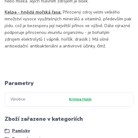
nebo mléka. Jejich hlavním zdrojem je bílek.
Kelpa - hnědá mořská řasa:
Přirozený zdroj velmi velkého
množství vysoce využitelných minerálů a vitamínů. především pak
jódu. což je bezesporu její největší přínos ve výživě. Dále výrazné
podporuje přirozenou imunitu organizmu - je bohatým
zdrojem elektrolytů ( vápník. hořčík. draslík ). Má silné
antioxidační. antibakteriální a antivirové účinky. čímž.
Parametry
Výrobce
Krmiva Hulín
Zboží zařazeno v kategoriích
Pamlsky