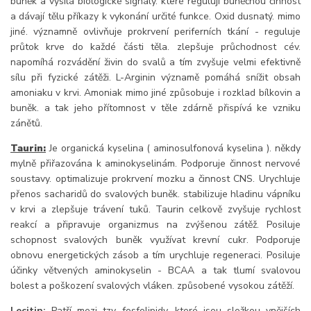
buněk a vysílá biologické signály. které regulují buněčnou činnost
a dávají tělu příkazy k vykonání určité funkce. Oxid dusnatý. mimo
jiné. významně ovlivňuje prokrvení periferních tkání - reguluje
průtok krve do každé části těla. zlepšuje průchodnost cév.
napomíhá rozvádění živin do svalů a tím zvyšuje velmi efektivně
sílu při fyzické zátěži. L-Arginin významě pomáhá snížit obsah
amoniaku v krvi. Amoniak mimo jiné způsobuje i rozklad bílkovin a
buněk. a tak jeho přítomnost v těle zdárně přispívá ke vzniku
zánětů.
Taurin:
Je organická kyselina ( aminosulfonová kyselina ). někdy
mylně přiřazována k aminokyselinám. Podporuje činnost nervové
soustavy. optimalizuje prokrvení mozku a činnost CNS. Urychluje
přenos sacharidů do svalových buněk. stabilizuje hladinu vápníku
v krvi a zlepšuje trávení tuků. Taurin celkově zvyšuje rychlost
reakcí a připravuje organizmus na zvýšenou zátěž. Posiluje
schopnost svalových buněk využívat krevní cukr. Podporuje
obnovu energetických zásob a tím urychluje regeneraci. Posiluje
účinky větvených aminokyselin - BCAA a tak tlumí svalovou
bolest a poškození svalových vláken. způsobené vysokou zátěží.
Lecitin:
Patří mezi tzv. fosfolipidy. které jsou složkou vnějších