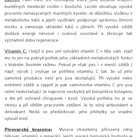
buněčných membrán rostlin i živočichů. Lecitin obsahuje vysoké
procento nenasycených mastných kyselin. Je důležitou složkou v
metabolismu tuků a jejich využívání. podporuje správnou činnost
mozku a zamezuje ukládání tuků v játrech. Při vysoké zátěži
dodává energii nervové i svalové soustavě a zkracuje tak
významně dobu regenerace.
Vitamín C:
I když si pes umí vytvářet vitamín C v těle sám. stačí
mu to jen na pokrytí potřeb jeho základních metabolických funkcí
v klidném životním režimu. Pokud je však pes i v menší zátěži (
např. výcvik ) zvyšuje se potřeba vitamínu C tak. že už jeho
samotná produkce není pro psa dostačující. Při vysoké nebo
extrémní zátěži a vypjetí je pak samotvorba vitamínu C pro psa
velmi nedostačující. Je naprosto nezbytný při biosyntéze kolagenu
a tím při ochraně chrupavek i kostí. Vysoká potřeba ho je ve
stresu a při větším pracovním zatížení. Je to silný antioxidant a
detoxikant. Nedá se předávkovat. jeho přebytky se snadno
vyloučí močí.
Pivovarské kvasnice:
V
ysoce stravitelný. přirozený zdroj
bílkovin. vitamínů a minerálů. Jejich vysoká biologická hodnota je