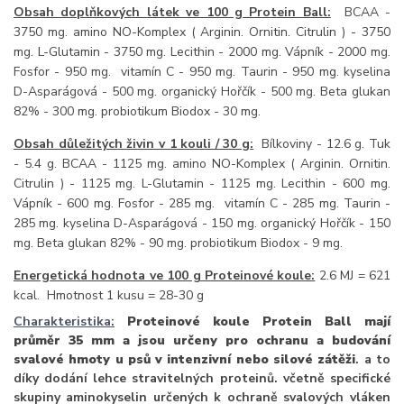
Obsah doplňkových látek ve 100 g Protein Ball:
BCAA -
3750 mg. amino NO-Komplex ( Arginin. Ornitin. Citrulin ) - 3750
mg. L-Glutamin - 3750 mg. Lecithin - 2000 mg. Vápník - 2000 mg.
Fosfor - 950 mg. vitamín C - 950 mg. Taurin - 950 mg. kyselina
D-Asparágová - 500 mg. organický Hořčík - 500 mg. Beta glukan
82% - 300 mg. probiotikum Biodox - 30 mg.
Obsah důležitých živin v 1 kouli / 30 g
:
Bílkoviny - 12.6 g. Tuk
- 5.4 g. BCAA - 1125 mg. amino NO-Komplex ( Arginin. Ornitin.
Citrulin ) - 1125 mg. L-Glutamin - 1125 mg. Lecithin - 600 mg.
Vápník - 600 mg. Fosfor - 285 mg. vitamín C - 285 mg. Taurin -
285 mg. kyselina D-Asparágová - 150 mg. organický Hořčík - 150
mg. Beta glukan 82% - 90 mg. probiotikum Biodox - 9 mg.
Energetická hodnota ve 100 g Proteinové koule:
2.6 MJ = 621
kcal. Hmotnost 1 kusu = 28-30 g
Charakteristika
:
Proteinové koule Protein Ball mají
průměr 35 mm a jsou určeny pro ochranu a budování
svalové hmoty u psů v intenzivní nebo silové zátěži
. a to
díky dodání lehce stravitelných proteinů. včetně specifické
skupiny aminokyselin určených k ochraně svalových vláken