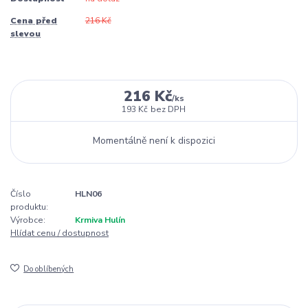
Cena před
216 Kč
slevou
216 Kč
/
ks
193 Kč
bez DPH
Momentálně není k dispozici
Číslo
HLN06
produktu:
Výrobce:
Krmiva Hulín
Hlídat cenu / dostupnost
Do oblíbených