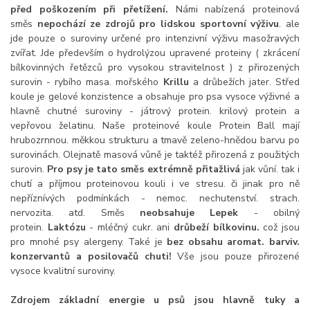
před poškozením při přetížení.
Námi nabízená proteinová
směs
nepochází ze zdrojů pro lidskou sportovní výživu
. ale
jde pouze o suroviny určené pro intenzivní výživu masožravých
zvířat. Jde především o hydrolýzou upravené proteiny ( zkrácení
bílkovinných řetězců pro vysokou stravitelnost ) z přirozených
surovin - rybího masa. mořského
Krillu
a drůbežích jater. Střed
koule je gelové konzistence a obsahuje pro psa vysoce výživné a
hlavně chutné suroviny - játrový protein. krilový protein a
vepřovou želatinu. Naše proteinové koule Protein Ball mají
hrubozrnnou. měkkou strukturu a tmavě zeleno-hnědou barvu po
surovinách. Olejnatě masová vůně je taktéž přirozená z použitých
surovin.
Pro psy je tato směs extrémně přitažlivá
jak vůní. tak i
chutí a příjmou proteinovou kouli i ve stresu. či jinak pro ně
nepříznívých podmínkách - nemoc. nechutenství. strach.
nervozita. atd. Směs
n
eobsahuje Lepek
- obilný
protein.
Laktózu
- mléčný cukr. ani
drůbeží bílkovinu.
což jsou
pro mnohé psy alergeny. Také je
b
ez obsahu aromat. barviv.
konzervantů a posilovačů chuti!
Vše jsou pouze přirozené
vysoce kvalitní suroviny.
Zdrojem základní energie u psů jsou hlavně tuky a