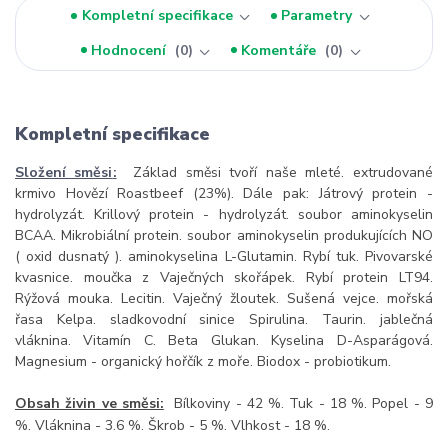
Kompletní specifikace
Parametry
Hodnocení
0
Komentáře
0
Kompletní specifikace
Složení směsi
:
Základ směsi tvoří naše mleté. extrudované
krmivo Hovězí Roastbeef (23%). Dále pak: Játrový protein -
hydrolyzát. Krillový protein - hydrolyzát. soubor aminokyselin
BCAA. Mikrobiální protein. soubor aminokyselin produkujících NO
( oxid dusnatý ). aminokyselina L-Glutamin. Rybí tuk. Pivovarské
kvasnice. moučka z Vaječných skořápek. Rybí protein LT94.
Rýžová mouka. Lecitin. Vaječný žloutek. Sušená vejce. mořská
řasa Kelpa. sladkovodní sinice Spirulina. Taurin. jablečná
vláknina. Vitamín C. Beta Glukan. Kyselina D-Asparágová.
Magnesium - organický hořčík z moře. Biodox - probiotikum.
Obsah živin ve směsi:
Bílkoviny - 42 %. Tuk - 18 %. Popel - 9
%. Vláknina - 3.6 %. Škrob - 5 %. Vlhkost - 18 %.