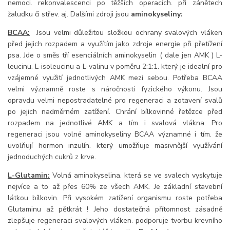
nemoci. rekonvalescenci po těžších operacích. při zánětech
žaludku či střev. aj. Dalšími zdroji jsou
aminokyseliny:
BCAA:
Jsou velmi důležitou složkou ochrany svalových vláken
před jejich rozpadem a využítím jako zdroje energie při přetížení
psa. Jde o směs tří esenciálních aminokyselin ( dale jen AMK ) L-
leucinu. L-isoleucinu a L-valinu v poměru 2:1:1. který je idealní pro
vzájemné využití jednotlivých AMK mezi sebou. Potřeba BCAA
velmi významně roste s náročností fyzického výkonu. Jsou
opravdu velmi nepostradatelné pro regeneraci a zotavení svalů
po jejich nadměrném zatížení. Chrání bílkovinné řetězce před
rozpadem na jednotlivé AMK a tím i svalová vlákna. Pro
regeneraci jsou volné aminokyseliny BCAA významné i tím. že
uvolňují hormon inzulín. který umožňuje masivnější využívání
jednoduchých cukrů z krve.
L-Glutamin:
Volná aminokyselina. která se ve svalech vyskytuje
nejvíce a to až přes 60% ze všech AMK. Je základní stavební
látkou bílkovin. Při vysokém zatížení organismu roste potřeba
Glutaminu až pětkrát ! Jeho dostatečná přítomnost zásadně
zlepšuje regeneraci svalových vláken. podporuje tvorbu krevního