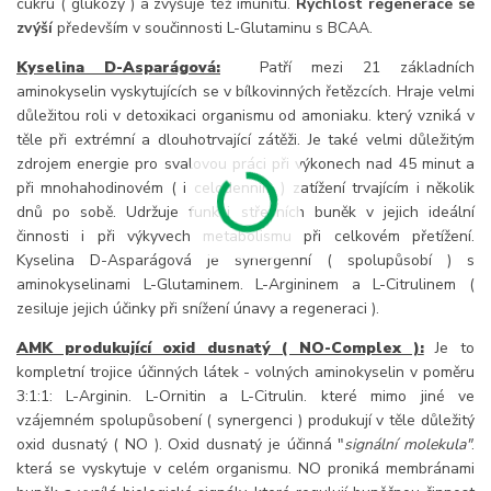
cukru ( glukózy ) a zvyšuje též imunitu.
Rychlost regenerace se
zvýší
především v součinnosti L-Glutaminu s BCAA.
Kyselina D-Asparágová:
Patří mezi 21 základních
aminokyselin vyskytujících se v bílkovinných řetězcích. Hraje velmi
důležitou roli v detoxikaci organismu od amoniaku. který vzniká v
těle při extrémní a dlouhotrvající zátěži. Je také velmi důležitým
zdrojem energie pro svalovou práci při výkonech nad 45 minut a
při mnohahodinovém ( i celodenním ) zatížení trvajícím i několik
dnů po sobě. Udržuje funkci střevních buněk v jejich ideální
činnosti i při výkyvech metabolismu při celkovém přetížení.
Kyselina D-Asparágová je synergenní ( spolupůsobí ) s
aminokyselinami L-Glutaminem. L-Argininem a L-Citrulinem (
zesiluje jejich účinky při snížení únavy a regeneraci ).
AMK produkující oxid dusnatý ( NO-Complex ):
Je to
kompletní trojice účinných látek - volných aminokyselin v poměru
3:1:1: L-Arginin. L-Ornitin a L-Citrulin. které mimo jiné ve
vzájemném spolupůsobení ( synergenci ) produkují v těle důležitý
oxid dusnatý ( NO ). Oxid dusnatý je účinná "
signální molekula"
.
která se vyskytuje v celém organismu. NO proniká membránami