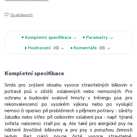
Do oblíbených
Kompletní specifikace
Parametry
Hodnocení
0
Komentáře
0
Kompletní specifikace
Směs pro zvýšení obsahu vysoce stravitelných bílkovin v
potravě psů v zátěži. oslabených nebo nemocných. Pro
ochranu a budování svalové hmoty v tréningu psa. pro
rekonvalescenci po vysokém výkonu nebo po vysilující
nemoci či operaci. při problémech s příjmem potravy - záněty
žaludku nebo střev. při celkovém oslabení psa - např. týraná
zvířata. nalezenci. staří psi. aj. Ale také pro alergické psy na
některé živočišné bílkoviny a pro psy s poruchou činnosti
ledvin. Bez cukrů. pouze čisté. vysoce stravitelné.