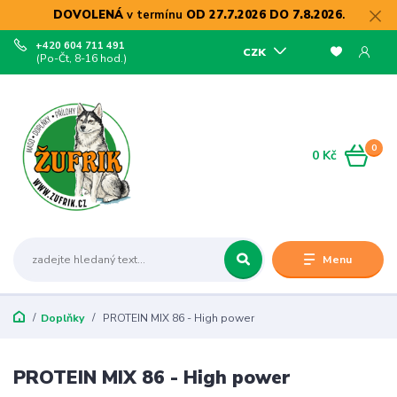
DOVOLENÁ
v termínu
OD 27.7.2026 DO 7.8.2026
.
+420 604 711 491
CZK
(Po-Čt, 8-16 hod.)
0
0 Kč
Menu
Doplňky
PROTEIN MIX 86 - High power
PROTEIN MIX 86 - High power