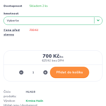
Dostupnost
Skladem 2 ks
hmotnost
Cena před
700 Kč
slevou
700 Kč
/
ks
625 Kč
bez DPH
Přidat do košíku
Číslo
HLN18
produktu:
Výrobce:
Krmiva Hulín
Hlídat cenu / dostupnost