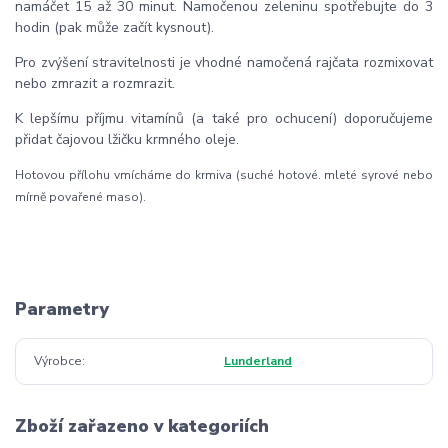
namáčet 15 až 30 minut. Namočenou zeleninu spotřebujte do 3
hodin (pak může začít kysnout).
Pro zvýšení stravitelnosti je vhodné namočená rajčata rozmixovat
nebo zmrazit a rozmrazit.
K lepšímu příjmu vitamínů (a také pro ochucení) doporučujeme
přidat čajovou lžičku krmného oleje.
Hotovou přílohu vmícháme do krmiva (suché hotové. mleté syrové nebo
mírně povařené maso).
Parametry
Výrobce
Lunderland
Zboží zařazeno v kategoriích