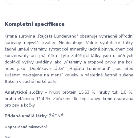
Kompletní specifikace
Krmná surovina „Rajčata Lunderland" obsahuje výhradně přírodní
suroviny nejvyšší kvality. Neobsahuje žádné syntetické látky.
žádné umělé vitamíny. syntetické minerály. laciná plniva. chemické
konzervanty ani jiná éčka. Tyto zatěžující látky jsou u běžných
doplňků výživy uváděny jako „Vitamíny a stopové prvky (na kg)“
nebo jako „Doplňkové látky“. „Rajčata Lunderland“ jsou před
sušením nakrájena na menší kousky a následně šetrně sušena
tlakem v suché horké páře.
Analytické složky
– hrubý protein 15.53 %. hrubý tuk 1.8 %.
hrubá vláknina 11.4 %. Zařazení dle legislativy: krmná surovina
pro psy a kočky.
Přidané umělé látky:
ŽÁDNÉ
Doporučené dávkování:
Psi