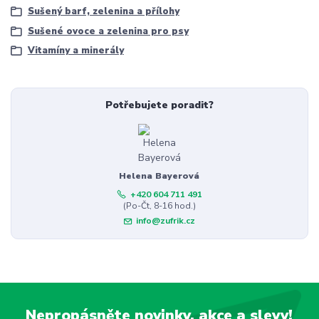
Sušený barf, zelenina a přílohy
Sušené ovoce a zelenina pro psy
Vitamíny a minerály
Potřebujete poradit?
Helena Bayerová
+420 604 711 491
(Po-Čt, 8-16 hod.)
info@zufrik.cz
Nepropásněte novinky, akce a slevy!