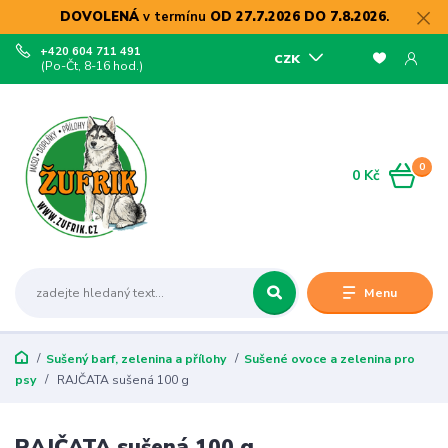
DOVOLENÁ
v termínu
OD 27.7.2026 DO 7.8.2026
.
+420 604 711 491
CZK
(Po-Čt, 8-16 hod.)
0
0 Kč
Menu
Sušený barf, zelenina a přílohy
Sušené ovoce a zelenina pro
psy
RAJČATA sušená 100 g
RAJČATA sušená 100 g