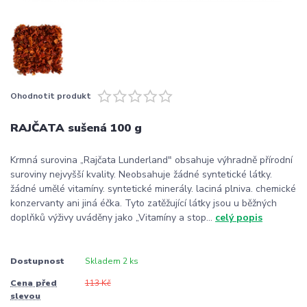
Ohodnotit produkt
RAJČATA sušená 100 g
Krmná surovina „Rajčata Lunderland" obsahuje výhradně přírodní
suroviny nejvyšší kvality. Neobsahuje žádné syntetické látky.
žádné umělé vitamíny. syntetické minerály. laciná plniva. chemické
konzervanty ani jiná éčka. Tyto zatěžující látky jsou u běžných
doplňků výživy uváděny jako „Vitamíny a stop...
celý popis
Dostupnost
Skladem 2 ks
Cena před
113 Kč
slevou