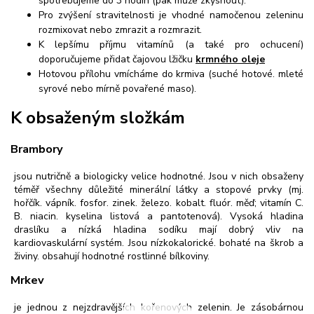
spotřebujeme do 3 hodin (pak může zkysnout).
Pro zvýšení stravitelnosti je vhodné namočenou zeleninu
rozmixovat nebo zmrazit a rozmrazit.
K lepšímu příjmu vitamínů (a také pro ochucení)
doporučujeme přidat čajovou lžičku
krmného oleje
Hotovou přílohu vmícháme do krmiva (suché hotové. mleté
syrové nebo mírně povařené maso).
K obsaženým složkám
Brambory
jsou nutričně a biologicky velice hodnotné. Jsou v nich obsaženy
téměř všechny důležité minerální látky a stopové prvky (mj.
hořčík. vápník. fosfor. zinek. železo. kobalt. fluór. měď; vitamín C.
B. niacin. kyselina listová a pantotenová). Vysoká hladina
draslíku a nízká hladina sodíku mají dobrý vliv na
kardiovaskulární systém. Jsou nízkokalorické. bohaté na škrob a
živiny. obsahují hodnotné rostlinné bílkoviny.
Mrkev
je jednou z nejzdravějších kořenových zelenin. Je zásobárnou