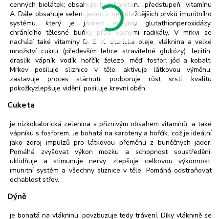
cenných biolátek; obsahuje betakaroten. „předstupeň“ vitamínu
A. Dále obsahuje selen. jeden z nejdůležitějších prvků imunitního
systému. který je jádrem enzymu glutathionperoxidázy.
chránícího tělesné buňky před volnými radikály. V mrkvi se
nachází také vitamíny D. E. K. éterické oleje. vláknina a velké
množství cukru (především lehce stravitelné glukózy). lecitin.
draslík. vápník. vodík. hořčík. železo. měď. fosfor. jód a kobalt.
Mrkev posiluje sliznice v těle. aktivuje látkovou výměnu.
zastavuje proces stárnutí. podporuje růst srsti. kvalitu
pokožkyzlepšuje vidění. posiluje krevní oběh.
Cuketa
je nízkokalorická zelenina s příznivým obsahem vitamínů. a také
vápníku s fosforem. Je bohatá na karoteny a hořčík. což je ideální
jako zdroj impulzů pro látkovou přeměnu z buněčných jader.
Pomáhá zvyšovat výkon mozku a schopnost soustředění.
uklidňuje a stimunuje nervy. zlepšuje celkovou výkonnost.
imunitní systém a všechny sliznice v těle. Pomáhá odstraňovat
ochablost střev.
Dýně
je bohatá na vlákninu. povzbuzuje tedy trávení. Díky vláknině se