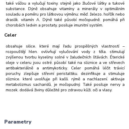
také vážou a vylučují toxiny. stejně jako žlučové látky a tukové
substance. Dýně obsahuje vitamíny a minerály v optimálním
souladu a poměru pro látkovou výměnu: měď. železo. hořčík nebo
draslík. vitamín A. Dýně také působí močopudně. pomáhá při
chorobách ledvin a prostaty. posiluje imunitní systém.
Celer
obsahuje silice. které mají řadu prospěšných vlastností –
rozpouštějí hlen. ovlivňují vylučování vody z těla. stimulují
zvýšenou tvorbu kyseliny solné v žaludečních šťávách. Éterické
oleje v celeru jsou ostré. působí také na sliznice a ve střevech
antibakteriálně a antimykoticky. Celer pomáhá léčit trávicí
poruchy. zlepšuje střevní peristaltiku. dezinfikuje a stimuluje
sliznice. které uvolňuje při kašli. rýmě a nachlazení. aktivuje
metabolizmus sacharidů. je močopudný. Také posiluje nervy a
mozek. dodává živiny důležité pro zdravou kůži. oči a vlasy.
Parametry