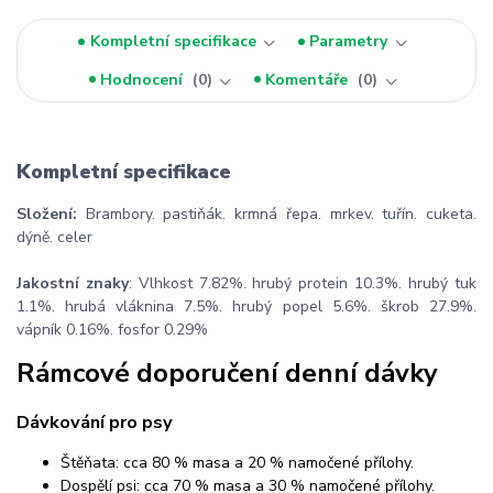
Kompletní specifikace
Parametry
Hodnocení
0
Komentáře
0
Kompletní specifikace
Složení:
Brambory. pastiňák. krmná řepa. mrkev. tuřín. cuketa.
dýně. celer
Jakostní znaky
: Vlhkost 7.82%. hrubý protein 10.3%. hrubý tuk
1.1%. hrubá vláknina 7.5%. hrubý popel 5.6%. škrob 27.9%.
vápník 0.16%. fosfor 0.29%
Rámcové doporučení denní dávky
Dávkování pro psy
Štěňata: cca 80 % masa a 20 % namočené přílohy.
Dospělí psi: cca 70 % masa a 30 % namočené přílohy.