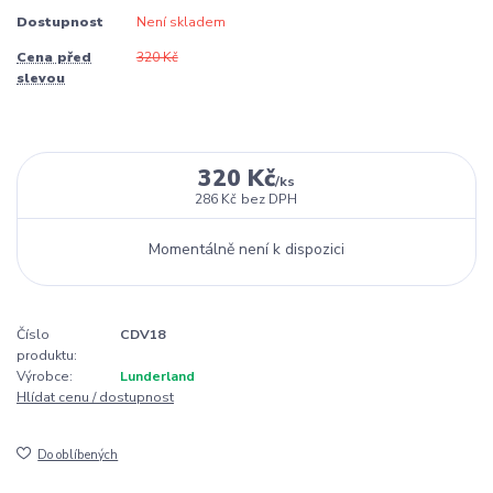
Dostupnost
Není skladem
Cena před
320 Kč
slevou
320 Kč
/
ks
286 Kč
bez DPH
Momentálně není k dispozici
Číslo
CDV18
produktu:
Výrobce:
Lunderland
Hlídat cenu / dostupnost
Do oblíbených