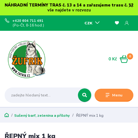
NÁHRADNÍ TERMÍNY TRAS č. 13 a 14 a zařazujeme trasu č. 12
vše najdete v rozvozu
+420 604 711 491
CZK
(Po-Čt, 8-16 hod.)
0
0 Kč
Menu
Sušený barf, zelenina a přílohy
ŘEPNÝ mix 1 kg
ŘEPNÝ mix 1 kg