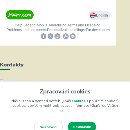
Kontakty
Helena Bayerová
Zpracování cookies
+420 604 711 491
(Po-Čt, 8-16 hod.)
Náš e-shop a partneři potřebují Váš
souhlas
s použitím souborů
cookies, aby Vám mohli zobrazovat informace týkající se Vašich
zájmů.
info@zufrik.cz
Souhlasím
Nastavení