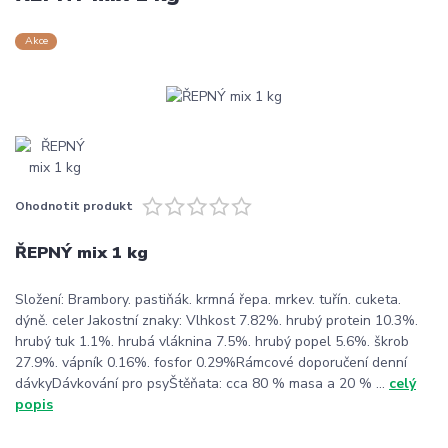
Akce
Ohodnotit produkt
ŘEPNÝ mix 1 kg
Složení: Brambory. pastiňák. krmná řepa. mrkev. tuřín. cuketa.
dýně. celer Jakostní znaky: Vlhkost 7.82%. hrubý protein 10.3%.
hrubý tuk 1.1%. hrubá vláknina 7.5%. hrubý popel 5.6%. škrob
27.9%. vápník 0.16%. fosfor 0.29%Rámcové doporučení denní
dávkyDávkování pro psyŠtěňata: cca 80 % masa a 20 % ...
celý
popis