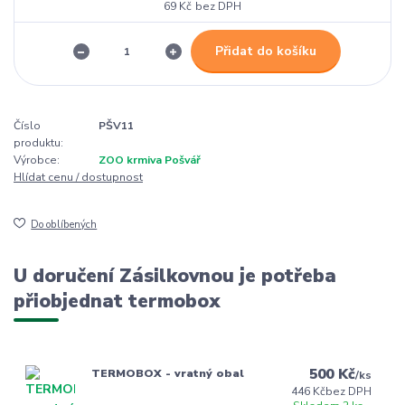
69 Kč
bez DPH
Přidat do košíku
Číslo
PŠV11
produktu:
Výrobce:
ZOO krmiva Pošvář
Hlídat cenu / dostupnost
Do oblíbených
U doručení Zásilkovnou je potřeba
přiobjednat termobox
500 Kč
TERMOBOX - vratný obal
/
ks
446 Kč
bez DPH