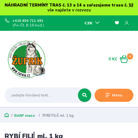
NÁHRADNÍ TERMÍNY TRAS č. 13 a 14 a zařazujeme trasu č. 12
vše najdete v rozvozu
+420 604 711 491
CZK
(Po-Čt, 8-16 hod.)
0
0 Kč
Menu
BARF maso
RYBÍ FILÉ ml. 1 kg
RYBÍ FILÉ ml. 1 kg