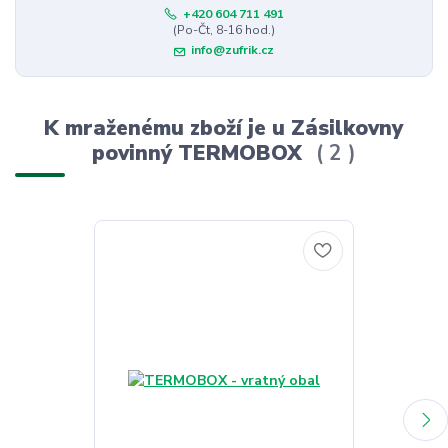
+420 604 711 491
(Po-Čt, 8-16 hod.)
info@zufrik.cz
K mraženému zboží je u Zásilkovny
povinný TERMOBOX
2