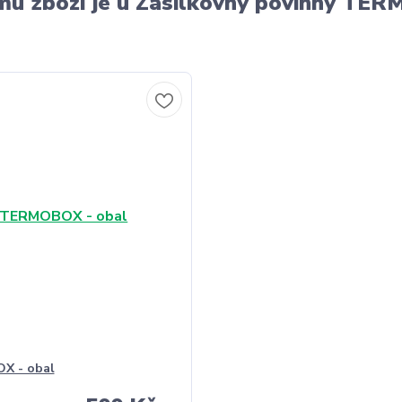
u zboží je u Zásilkovny povinný T
X - obal