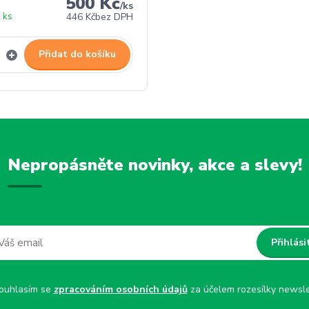
500 Kč
/
ks
 ks
446 Kč
bez DPH
Přidat do košíku
Nepropásněte novinky, akce a slevy!
Přihlási
uhlasím se
zpracováním osobních údajů
za účelem rozesílky newsle