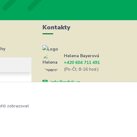
Kontakty
ahy
Helena Bayerová
+420 604 711 491
(Po-Čt, 8-16 hod.)
info@zufrik.cz
hli zobrazovat