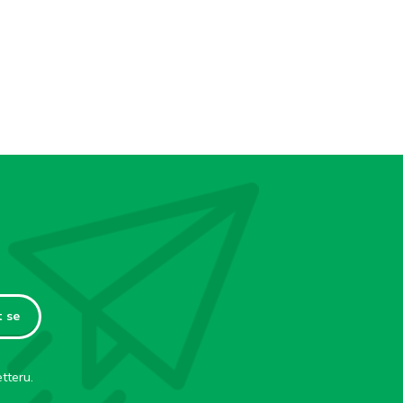
t se
tteru.