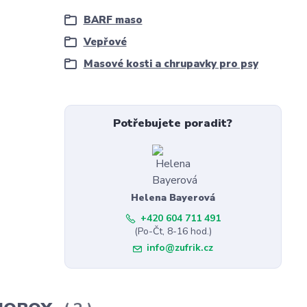
BARF maso
Vepřové
Masové kosti a chrupavky pro psy
Potřebujete poradit?
Helena Bayerová
+420 604 711 491
(Po-Čt, 8-16 hod.)
info@zufrik.cz