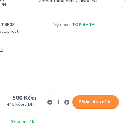
Momentálně není k dispozici
DPH
TBF07
Výrobce:
TOP BARF
dostupnost
ch
500 Kč
/
ks
Přidat do košíku
446 Kč
bez DPH
Skladem 2 ks