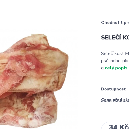
Ohodnotit pr
SELEČÍ K
Selečí kost M
psů, nebo jak
g
celý popis
Dostupnost
Cena před sl
34 Kč