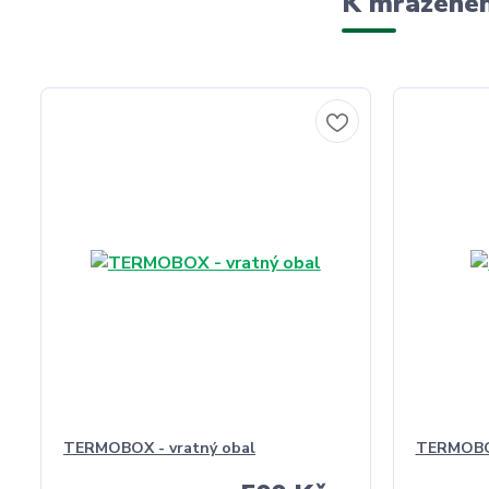
K mraženém
TERMOBOX - vratný obal
TERMOBO