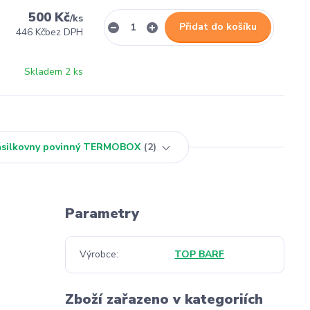
500 Kč
/
ks
Přidat do košíku
446 Kč
bez DPH
Skladem 2 ks
Zásilkovny povinný TERMOBOX
2
Parametry
Výrobce
TOP BARF
Zboží zařazeno v kategoriích