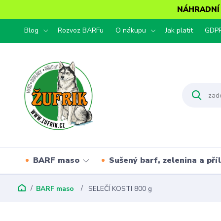
NÁHRADNÍ T
Blog
Rozvoz BARFu
O nákupu
Jak platit
GDP
BARF maso
Sušený barf, zelenina a pří
BARF maso
SELEČÍ KOSTI 800 g