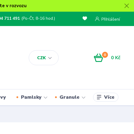
te v rozvozu
04 711 491
(Po-Čt, 8-16 hod.)
Přihlášení
0
0 Kč
CZK
Více
rvy
Pamlsky
Granule