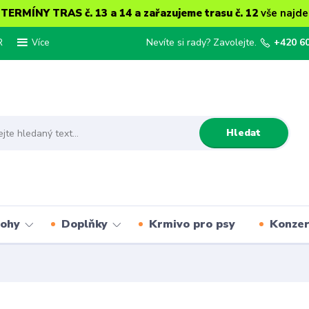
ERMÍNY TRAS č. 13 a 14 a zařazujeme trasu č. 12
vše najde
R
Nevíte si rady? Zavolejte.
+420 6
Více
Hledat
lohy
Doplňky
Krmivo pro psy
Konze