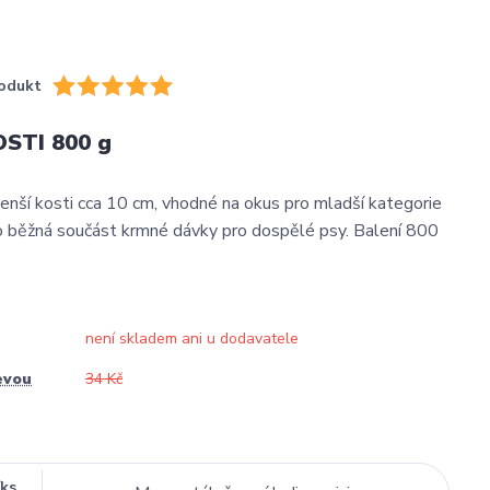
odukt
OSTI 800 g
enší kosti cca 10 cm, vhodné na okus pro mladší kategorie
o běžná součást krmné dávky pro dospělé psy. Balení 800
není skladem ani u dodavatele
evou
34 Kč
/
ks