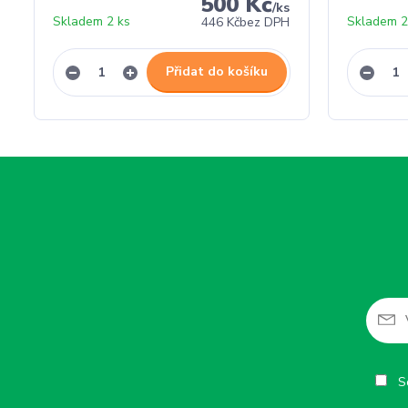
500 Kč
/
ks
Skladem 2 ks
Skladem 2
446 Kč
bez DPH
Přidat do košíku
So