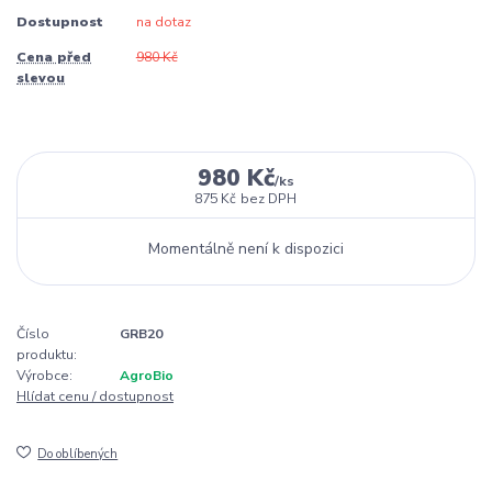
Dostupnost
na dotaz
Cena před
980 Kč
slevou
980 Kč
/
ks
875 Kč
bez DPH
Momentálně není k dispozici
Číslo
GRB20
produktu:
Výrobce:
AgroBio
Hlídat cenu / dostupnost
Do oblíbených