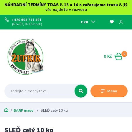
NÁHRADNÍ TERMÍNY TRAS č. 13 a 14 a zařazujeme trasu č. 12
vše najdete v rozvozu
+420 604 711 491
CZK
(Po-Čt, 8-16 hod.)
0
0 Kč
Menu
BARF maso
SLEĎ celý 10 kg
SLEĎ celý 10 kg