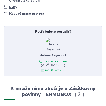
Chovatelská balení
Ryby
Kusové maso pro psy
Potřebujete poradit?
Helena Bayerová
+420 604 711 491
(Po-Čt, 8-16 hod.)
info@zufrik.cz
K mraženému zboží je u Zásilkovny
povinný TERMOBOX
2