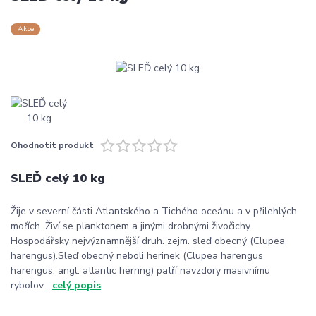
Akce
Ohodnotit produkt
SLEĎ celý 10 kg
Žije v severní části Atlantského a Tichého oceánu a v přilehlých
mořích. Živí se planktonem a jinými drobnými živočichy.
Hospodářsky nejvýznamnější druh. zejm. sleď obecný (Clupea
harengus).Sleď obecný neboli herinek (Clupea harengus
harengus. angl. atlantic herring) patří navzdory masivnímu
rybolov...
celý popis