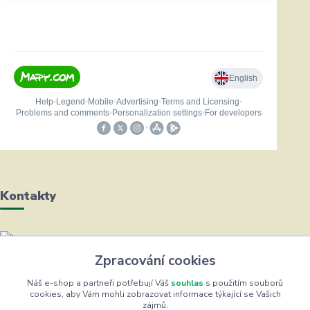
Kontakty
Helena Bayerová
Zpracování cookies
+420 604 711 491
(Po-Čt, 8-16 hod.)
Náš e-shop a partneři potřebují Váš
souhlas
s použitím souborů
cookies, aby Vám mohli zobrazovat informace týkající se Vašich
zájmů.
info@zufrik.cz