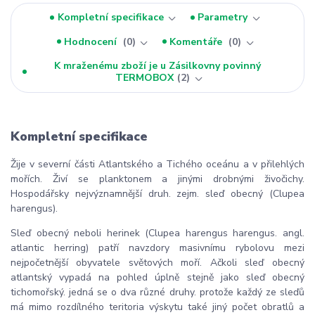
Kompletní specifikace
Parametry
Hodnocení
0
Komentáře
0
K mraženému zboží je u Zásilkovny povinný
TERMOBOX
2
Kompletní specifikace
Žije v severní části Atlantského a Tichého oceánu a v přilehlých
mořích. Živí se planktonem a jinými drobnými živočichy.
Hospodářsky nejvýznamnější druh. zejm. sleď obecný (Clupea
harengus).
Sleď obecný neboli herinek (Clupea harengus harengus. angl.
atlantic herring) patří navzdory masivnímu rybolovu mezi
nejpočetnější obyvatele světových moří. Ačkoli sleď obecný
atlantský vypadá na pohled úplně stejně jako sleď obecný
tichomořský. jedná se o dva různé druhy. protože každý ze sleďů
má mimo rozdílného teritoria výskytu také jiný počet obratlů a