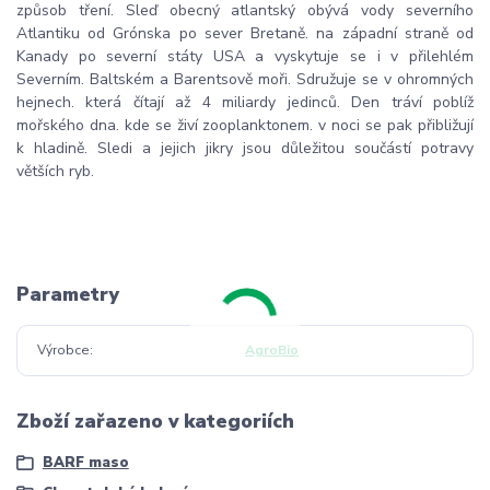
způsob tření. Sleď obecný atlantský obývá vody severního
Atlantiku od Grónska po sever Bretaně. na západní straně od
Kanady po severní státy USA a vyskytuje se i v přilehlém
Severním. Baltském a Barentsově moři. Sdružuje se v ohromných
hejnech. která čítají až 4 miliardy jedinců. Den tráví poblíž
mořského dna. kde se živí zooplanktonem. v noci se pak přibližují
k hladině. Sledi a jejich jikry jsou důležitou součástí potravy
větších ryb.
Parametry
Výrobce
AgroBio
Zboží zařazeno v kategoriích
BARF maso