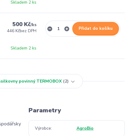
Skladem 2 ks
500 Kč
/
ks
Přidat do košíku
446 Kč
bez DPH
Skladem 2 ks
Zásilkovny povinný TERMOBOX
2
Parametry
ospodářsky
Výrobce
AgroBio