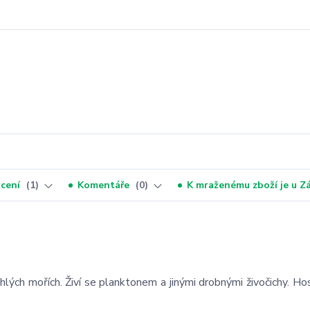
cení
1
Komentáře
0
K mraženému zboží je u 
ehlých mořích. Živí se planktonem a jinými drobnými živočichy. H