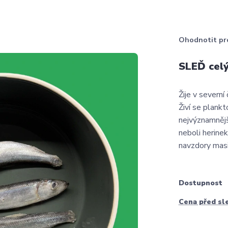
Ohodnotit pr
SLEĎ celý
Žije v severní
Živí se plank
nejvýznamnějš
neboli herinek
navzdory masi
Dostupnost
Cena před sl