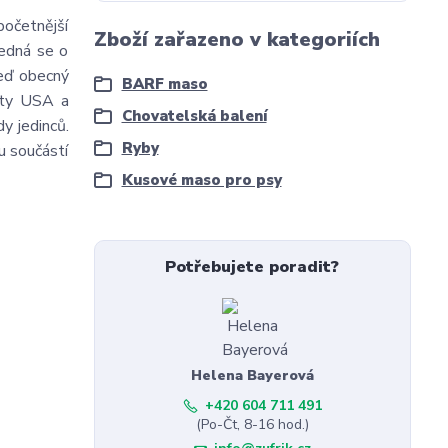
početnější
Zboží zařazeno v kategoriích
jedná se o
leď obecný
BARF maso
áty USA a
Chovatelská balení
y jedinců.
Ryby
ou součástí
Kusové maso pro psy
Potřebujete poradit?
Helena Bayerová
+420 604 711 491
(Po-Čt, 8-16 hod.)