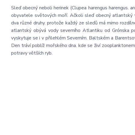
Sleď obecný neboli herinek (Clupea harengus harengus. ang
obyvatele světových moří. Ačkoli sleď obecný atlantský 
dva různé druhy. protože každý ze sleďů má mimo rozdílné
atlantský obývá vody severního Atlantiku od Grónska p
vyskytuje se i v přilehlém Severním. Baltském a Barentsově
Den tráví poblíž mořského dna. kde se živí zooplanktonem. v n
potravy větších ryb.