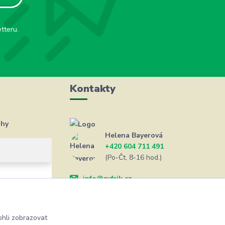
tteru.
Kontakty
ahy
Helena Bayerová
+420 604 711 491
(Po-Čt, 8-16 hod.)
info@zufrik.cz
hli zobrazovat