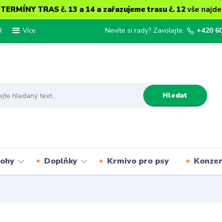
ERMÍNY TRAS č. 13 a 14 a zařazujeme trasu č. 12
vše najde
R
Nevíte si rady? Zavolejte.
+420 6
Více
Hledat
lohy
Doplňky
Krmivo pro psy
Konze