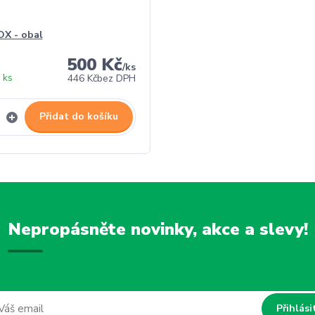
X - obal
500 Kč
/
ks
 ks
446 Kč
bez DPH
Přidat do košíku
Nepropásněte novinky, akce a slevy!
Přihlási