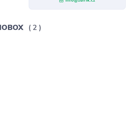
info@zufrik.cz
ERMOBOX
2