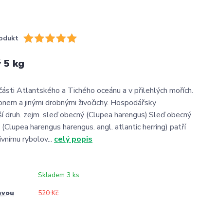
odukt
 5 kg
 části Atlantského a Tichého oceánu a v přilehlých mořích.
tonem a jinými drobnými živočichy. Hospodářsky
í druh. zejm. sleď obecný (Clupea harengus).Sleď obecný
 (Clupea harengus harengus. angl. atlantic herring) patří
vnímu rybolov...
celý popis
Skladem 3 ks
evou
520 Kč