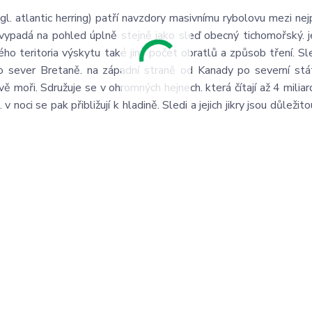
l. atlantic herring) patří navzdory masivnímu rybolovu mezi nej
vypadá na pohled úplně stejně jako sleď obecný tichomořský. 
ho teritoria výskytu také jiný počet obratlů a způsob tření. S
o sever Bretaně. na západní straně od Kanady po severní st
 moři. Sdružuje se v ohromných hejnech. která čítají až 4 miliard
oci se pak přibližují k hladině. Sledi a jejich jikry jsou důležit