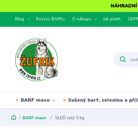
NÁHRADNÍ T
Blog
Rozvoz BARFu
O nákupu
Jak platit
GDP
BARF maso
Sušený barf, zelenina a pří
BARF maso
SLEĎ celý 5 kg