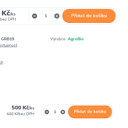
 Kč
/
ks
Přidat do košíku
bez DPH
GRB19
Výrobce:
AgroBio
dostupnost
ch
500 Kč
/
ks
Přidat do košíku
446 Kč
bez DPH