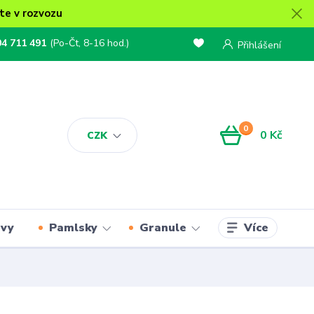
te v rozvozu
04 711 491
(Po-Čt, 8-16 hod.)
Přihlášení
0
0 Kč
CZK
Více
rvy
Pamlsky
Granule