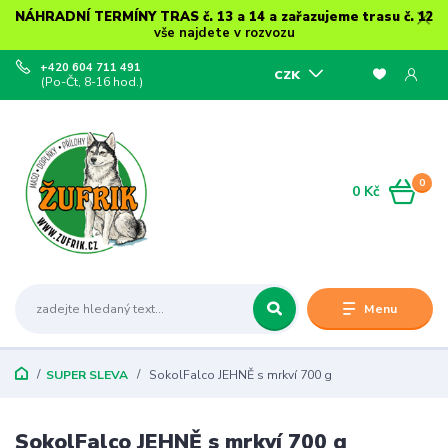
NÁHRADNÍ TERMÍNY TRAS č. 13 a 14 a zařazujeme trasu č. 12
vše najdete v rozvozu
+420 604 711 491
CZK
(Po-Čt, 8-16 hod.)
0
0 Kč
Menu
SUPER SLEVA
SokolFalco JEHNĚ s mrkví 700 g
SokolFalco JEHNĚ s mrkví 700 g