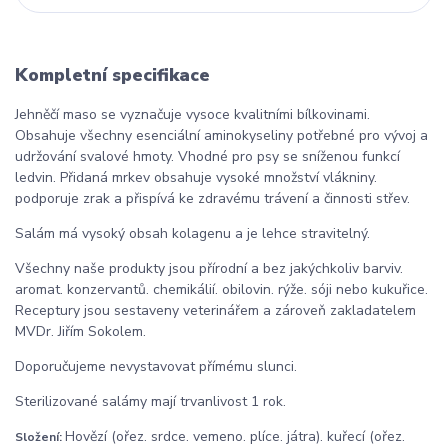
Kompletní specifikace
Jehněčí maso se vyznačuje vysoce kvalitními bílkovinami.
Obsahuje všechny esenciální aminokyseliny potřebné pro vývoj a
udržování svalové hmoty. Vhodné pro psy se sníženou funkcí
ledvin. Přidaná mrkev obsahuje vysoké množství vlákniny.
podporuje zrak a přispívá ke zdravému trávení a činnosti střev.
Salám má vysoký obsah kolagenu a je lehce stravitelný.
Všechny naše produkty jsou přírodní a bez jakýchkoliv barviv.
aromat. konzervantů. chemikálií. obilovin. rýže. sóji nebo kukuřice.
Receptury jsou sestaveny veterinářem a zároveň zakladatelem
MVDr. Jiřím Sokolem.
Doporučujeme nevystavovat přímému slunci.
Sterilizované salámy mají trvanlivost 1 rok.
Hovězí (ořez. srdce. vemeno. plíce. játra). kuřecí (ořez.
Složení: