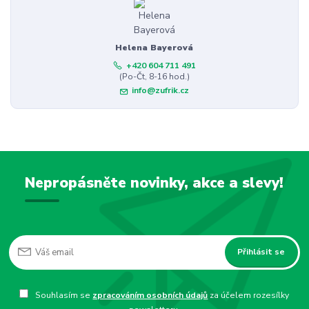
Helena Bayerová
+420 604 711 491
(Po-Čt, 8-16 hod.)
info@zufrik.cz
Nepropásněte novinky, akce a slevy!
Přihlásit se
Souhlasím se
zpracováním osobních údajů
za účelem rozesílky