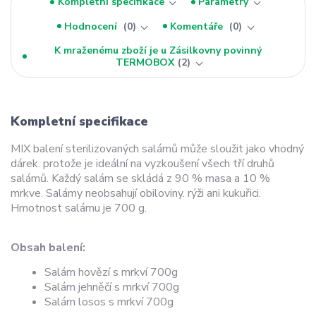
Kompletní specifikace
Parametry
Hodnocení
0
Komentáře
0
K mraženému zboží je u Zásilkovny povinný
TERMOBOX
2
Kompletní specifikace
MIX balení sterilizovaných salámů může sloužit jako vhodný
dárek. protože je ideální
na vyzkoušení všech tří druhů
salámů. Každý salám se skládá z 90 % masa a 10 %
mrkve. Salámy neobsahují obiloviny. rýži ani kukuřici.
Hmotnost salámu je 700 g.
Obsah balení:
Salám hovězí s mrkví 700g
Salám jehněčí s mrkví 700g
Salám losos s mrkví 700g