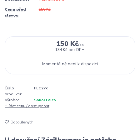
Cena před
150 Kč
slevou
150 Kč
/
ks
134 Kč
bez DPH
Momentálně není k dispozici
Číslo
FLC27x
produktu:
Výrobce:
Sokol Falco
Hlídat cenu / dostupnost
Do oblíbených