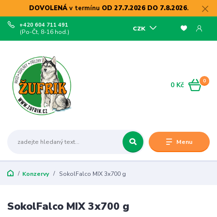
DOVOLENÁ
v termínu
OD 27.7.2026 DO 7.8.2026
.
+420 604 711 491
CZK
(Po-Čt, 8-16 hod.)
0
0 Kč
Menu
Konzervy
SokolFalco MIX 3x700 g
SokolFalco MIX 3x700 g