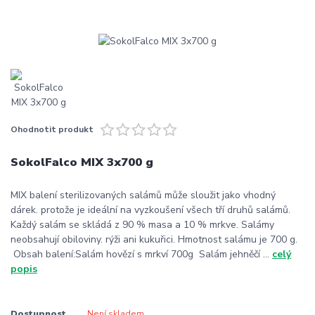
Ohodnotit produkt
SokolFalco MIX 3x700 g
MIX balení sterilizovaných salámů může sloužit jako vhodný
dárek. protože je ideální na vyzkoušení všech tří druhů salámů.
Každý salám se skládá z 90 % masa a 10 % mrkve. Salámy
neobsahují obiloviny. rýži ani kukuřici. Hmotnost salámu je 700 g.
Obsah balení:Salám hovězí s mrkví 700g Salám jehněčí ...
celý
popis
Dostupnost
Není skladem