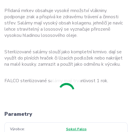
Přidaná mrkev obsahuje vysoké množství vlákniny.
podporuje zrak a přispívá ke zdravému trávení a činnosti
střev. Salámy mají vysoký obsah kolagenu. jehněčí je navíc
lehce stravitelný a lososový se vyznačuje přirozeně
vysokou hladinou lososového oleje.
Sterilizované salámy slouží jako kompletní krmivo. dají se
využít do plnících hraček či lízacích podložek nebo nakrájet
na malé kousky. zamrazit a použít jako odměnu k výcviku.
FALCO sterilizované salámy mají trvanlivost 1 rok.
Parametry
Výrobce
Sokol Falco