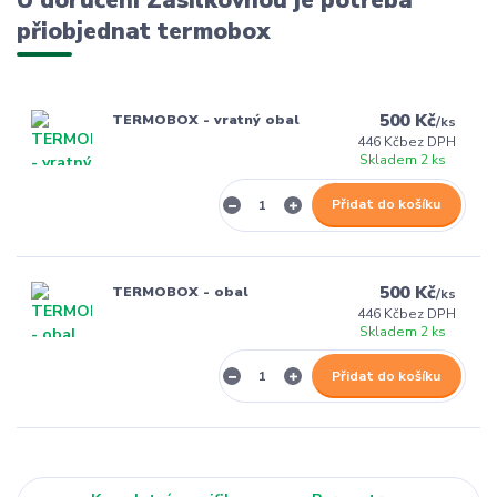
U doručení Zásilkovnou je potřeba
přiobjednat termobox
500 Kč
TERMOBOX - vratný obal
/
ks
446 Kč
bez DPH
Skladem 2 ks
Přidat do košíku
500 Kč
TERMOBOX - obal
/
ks
446 Kč
bez DPH
Skladem 2 ks
Přidat do košíku