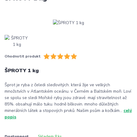
Ohodnotit produkt
ŠPROTY 1 kg
Šprot je ryba z čeledi sleďovitých. která žije ve velkých
množstvích v Atlantském oceánu. v Černém a Baltském moři. Loví
se spolu se sledi Mořské ryby jsou zdravé. mají stravitelnost až
85%. obsahují málo tuku. hodně bílkovin. mnoho důležitých
minerálních látek a stopových prvků. Našim psům a kočkám...
celý
popis
Dostupnost
Skladem 8 ks