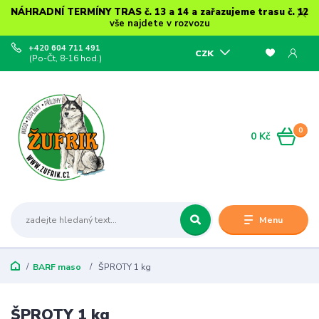
NÁHRADNÍ TERMÍNY TRAS č. 13 a 14 a zařazujeme trasu č. 12
vše najdete v rozvozu
+420 604 711 491
CZK
(Po-Čt, 8-16 hod.)
0
0 Kč
Menu
BARF maso
ŠPROTY 1 kg
ŠPROTY 1 kg