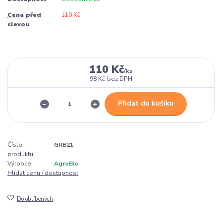
Cena před
110 Kč
slevou
110 Kč
/
ks
98 Kč
bez DPH
Přidat do košíku
Číslo
GRB21
produktu:
Výrobce:
AgroBio
Hlídat cenu / dostupnost
Do oblíbených