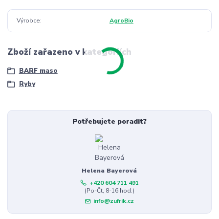
Výrobce
AgroBio
Zboží zařazeno v kategoriích
BARF maso
Ryby
Potřebujete poradit?
Helena Bayerová
+420 604 711 491
(Po-Čt, 8-16 hod.)
info@zufrik.cz