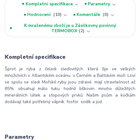
Kompletní specifikace
Parametry
Hodnocení
10
Komentáře
0
K mraženému zboží je u Zásilkovny povinný
TERMOBOX
2
Kompletní specifikace
Šprot je ryba z čeledi sleďovitých. která žije ve velkých
množstvích v Atlantském oceánu. v Černém a Baltském moři. Loví
se spolu se sledi Mořské ryby jsou zdravé. mají stravitelnost až
85%. obsahují málo tuku. hodně bílkovin. mnoho důležitých
minerálních látek a stopových prvků. Našim psům a kočkám
dodávají také potřebný vápník. fosfor. sodík a jod.
Parametry