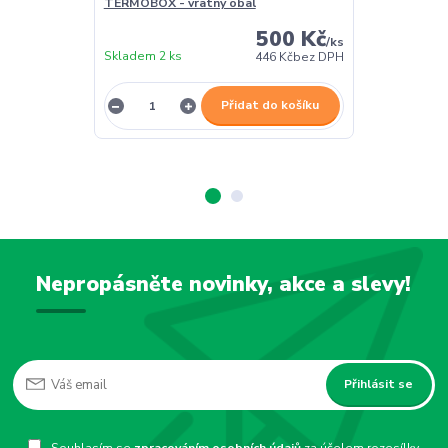
TERMOBOX - vratný obal
TERMOBOX - 
500 Kč
/
ks
Skladem 2 ks
Skladem 2 ks
446 Kč
bez DPH
Přidat do košíku
Nepropásněte novinky, akce a slevy!
Přihlásit se
Souhlasím se
zpracováním osobních údajů
za účelem rozesílky