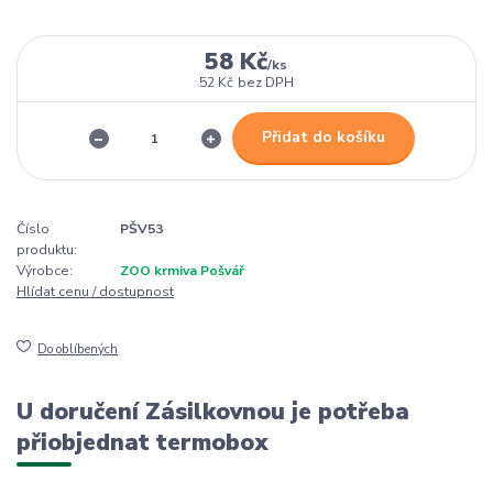
58 Kč
/
ks
52 Kč
bez DPH
Přidat do košíku
Číslo
PŠV53
produktu:
Výrobce:
ZOO krmiva Pošvář
Hlídat cenu / dostupnost
Do oblíbených
U doručení Zásilkovnou je potřeba
přiobjednat termobox