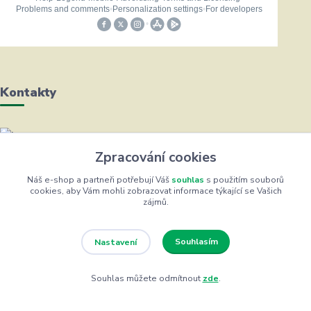
Kontakty
Helena Bayerová
Zpracování cookies
+420 604 711 491
(Po-Čt, 8-16 hod.)
Náš e-shop a partneři potřebují Váš
souhlas
s použitím souborů
cookies, aby Vám mohli zobrazovat informace týkající se Vašich
zájmů.
info@zufrik.cz
Souhlasím
Nastavení
Souhlas můžete odmítnout
zde
.
Eshop ŽUFRIK.cz © Copyright 2012 - 2026
Vytvořeno na
Eshop-rychle.cz