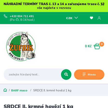
NÁHRADNÍ TERMÍNY TRAS č. 13 a 14 a zařazujeme trasu č. 12
vše najdete v rozvozu
+420 604 711 491
CZK
(Po-Čt, 8-16 hod.)
0
0 Kč
Menu
BARF maso
SRDCE II. krmné hovězí 1 kg
SRDCE II. krmné hovězí 1 kg