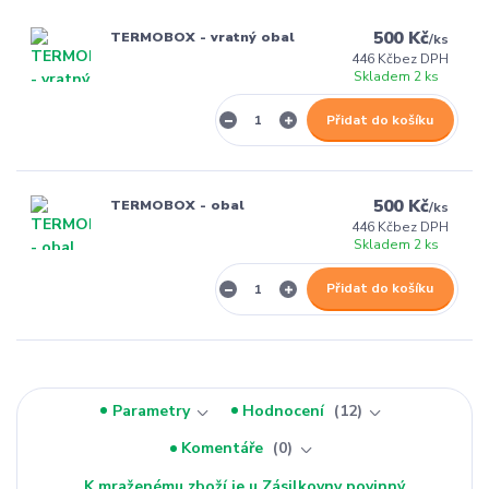
500 Kč
TERMOBOX - vratný obal
/
ks
446 Kč
bez DPH
Skladem 2 ks
Přidat do košíku
500 Kč
TERMOBOX - obal
/
ks
446 Kč
bez DPH
Skladem 2 ks
Přidat do košíku
Parametry
Hodnocení
12
Komentáře
0
K mraženému zboží je u Zásilkovny povinný