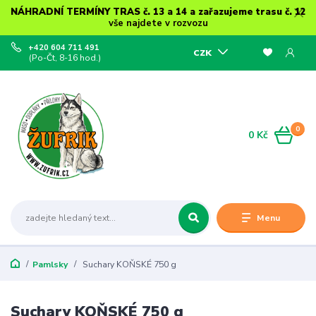
NÁHRADNÍ TERMÍNY TRAS č. 13 a 14 a zařazujeme trasu č. 12
vše najdete v rozvozu
+420 604 711 491
CZK
(Po-Čt, 8-16 hod.)
0
0 Kč
Menu
Pamlsky
Suchary KOŇSKÉ 750 g
Suchary KOŇSKÉ 750 g