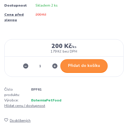
Dostupnost
Skladem 2 ks
Cena před
200 Kč
slevou
200 Kč
/
ks
179 Kč
bez DPH
Přidat do košíku
Číslo
BPF61
produktu:
Výrobce:
BohemiaPetFood
Hlídat cenu / dostupnost
Do oblíbených