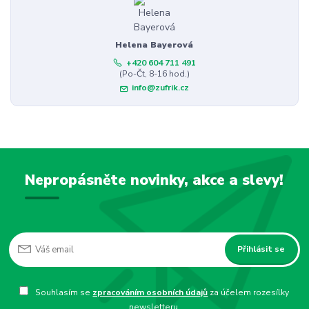
Helena Bayerová
+420 604 711 491
(Po-Čt, 8-16 hod.)
info@zufrik.cz
Nepropásněte novinky, akce a slevy!
Přihlásit se
Souhlasím se
zpracováním osobních údajů
za účelem rozesílky
newsletteru.