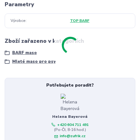
Parametry
Výrobce
TOP BARF
Zboží zařazeno v kategoriích
BARF maso
Mleté maso pro psy
Potřebujete poradit?
Helena Bayerová
+420 604 711 491
(Po-Čt, 8-16 hod.)
info@zufrik.cz