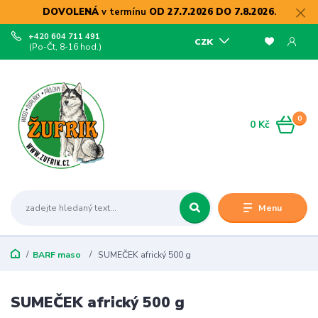
DOVOLENÁ
v termínu
OD 27.7.2026 DO 7.8.2026
.
+420 604 711 491
CZK
(Po-Čt, 8-16 hod.)
0
0 Kč
Menu
BARF maso
SUMEČEK africký 500 g
SUMEČEK africký 500 g