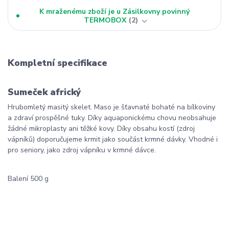
K mraženému zboží je u Zásilkovny povinný
TERMOBOX
2
Kompletní specifikace
Sumeček africký
Hrubomletý masitý skelet. Maso je šťavnaté bohaté na bílkoviny
a zdraví prospěšné tuky. Díky aquaponickému chovu neobsahuje
žádné mikroplasty ani těžké kovy. Díky obsahu kostí (zdroj
vápníků) doporučujeme krmit jako součást krmné dávky. Vhodné i
pro seniory, jako zdroj vápníku v krmné dávce.
Balení 500 g