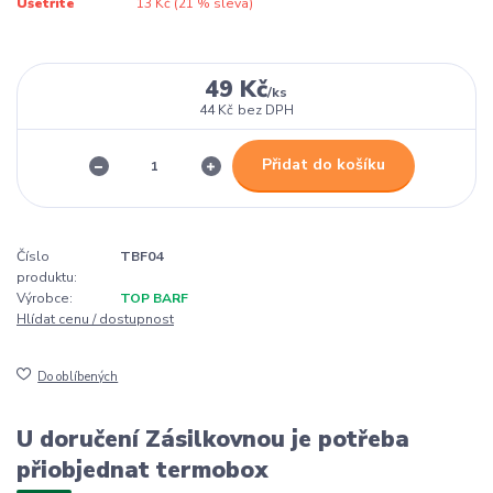
Ušetříte
13 Kč (
21
% sleva)
49 Kč
/
ks
44 Kč
bez DPH
Přidat do košíku
Číslo
TBF04
produktu:
Výrobce:
TOP BARF
Hlídat cenu / dostupnost
Do oblíbených
U doručení Zásilkovnou je potřeba
přiobjednat termobox