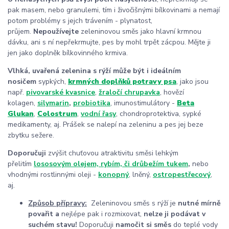
pak masem, nebo granulemi, tím i živočišnými bílkovinami a nemají
potom problémy s jejch trávením - plynatost,
průjem.
Nepoužívejte
zeleninovou směs jako hlavní krmnou
dávku, ani s ní nepřekrmujte, pes by mohl trpět zácpou. Mějte ji
jen jako doplněk bílkovinného krmiva.
Vlhká, uvařená zelenina s rýží může být i ideálním
nosičem
sypkých,
krmných doplňků potravy psa
, jako jsou
např.
pivovarské kvasnice
,
žraločí chrupavka
, hovězí
kolagen,
silymarin
,
probiotika
, imunostimulátory -
Beta
Glukan
,
Colostrum
,
vodní řasy
, chondroprotektiva, sypké
medikamenty, aj. Prášek se nalepí na zeleninu a pes jej beze
zbytku sežere.
Doporučuji
zvýšit chuťovou atraktivitu směsi lehkým
přelitím
lososovým olejem, rybím, či drůbežím tukem
,
nebo
vhodnými rostlinnými oleji -
konopný
, lněný,
ostropestřecový
,
aj.
Způsob přípravy:
Zeleninovou směs s rýží je
nutné mírně
povařit a
nejlépe pak i rozmixovat,
nelze ji podávat v
suchém stavu!
Doporučuji
namočit si směs
do teplé vody