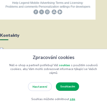
Kontakty
Helena Bayerová
Zpracování cookies
+420 604 711 491
(Po-Čt, 8-16 hod.)
Náš e-shop a partneři potřebují Váš
souhlas
s použitím souborů
cookies, aby Vám mohli zobrazovat informace týkající se Vašich
zájmů.
info@zufrik.cz
Souhlasím
Nastavení
Souhlas můžete odmítnout
zde
.
Eshop ŽUFRIK.cz © Copyright 2012 - 2026
Vytvořeno na
Eshop-rychle.cz