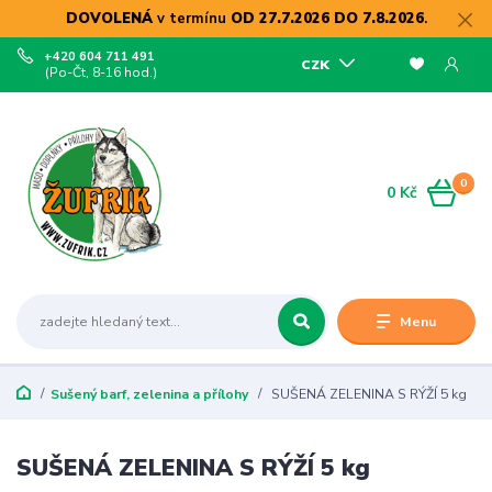
DOVOLENÁ
v termínu
OD 27.7.2026 DO 7.8.2026
.
+420 604 711 491
CZK
(Po-Čt, 8-16 hod.)
0
0 Kč
Menu
Sušený barf, zelenina a přílohy
SUŠENÁ ZELENINA S RÝŽÍ 5 kg
SUŠENÁ ZELENINA S RÝŽÍ 5 kg