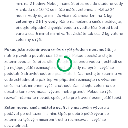
min. na 2 hodiny. Nebo ji namočit přes noc do studené vody.
V chladu do 10 °C se může máčet zelenina s rýží až 24
hodin. Vody dejte min. 2x více než směsi, tzn.
na 1 kg
zeleniny / 2 litry vody
. Ráno namočenou směs neslévejte,
přidejte případně chybějící vodu a uveďte těsně před bod
varu a cca 5 minut mírně vařte
.
Získáte tak cca 2 kg vařené
zeleniny s rýží.
Pokud jste zeleninovou směs s rýží předem nenamočili,
je
nutné ji zvolna povařit
cca 10 minut
. Pokud spěcháte slejte
zeleninovou směs přes síto, prolejte studenou vodou ( ochladí se
) a nejlépe ještě rozmixujte s trochou vody na pyré - zvýší se
podstatně stravitelnost pro psa. Máte-li čas nechejte zeleninu ve
vodě zchladnout a pak teprve případně rozmixujte i s vývarem -
směs má tak mnohem vyšší chutnost. Zamíchejte zeleninu do
obsahu konzervy, masa, vývaru, nebo granulí. Pokud se rýže
rozvaří, ničemu to nevadí, spíše je to pro trávení psem ještě lepší.
Zeleninovou směs můžete uvařit i v masovém vývaru
a
podávat po ochlazení i s ním. Opět je dobré ještě vývar se
zeleninou tyčovým mixerem trochu rozmixovat - zvýší se
stravitelnost.