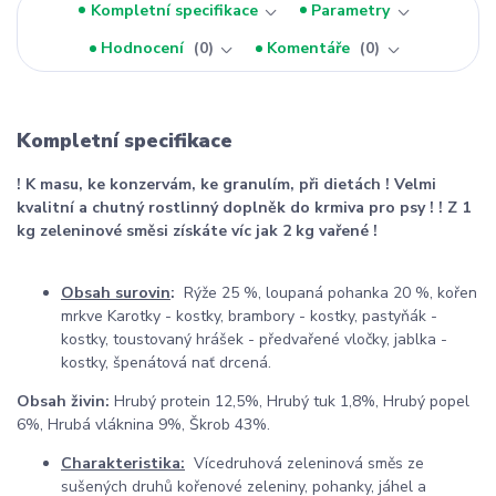
Kompletní specifikace
Parametry
Hodnocení
0
Komentáře
0
Kompletní specifikace
! K masu, ke konzervám, ke granulím, při dietách !
Velmi
kvalitní a chutný rostlinný doplněk do krmiva
pro psy !
! Z 1
kg zeleninové směsi získáte víc jak 2 kg vařené !
Obsah surovin
:
Rýže 25 %, loupaná pohanka 20 %, kořen
mrkve Karotky - kostky, brambory - kostky, pastyňák -
kostky, toustovaný hrášek - předvařené vločky, jablka -
kostky, špenátová nať drcená.
Obsah živin:
Hrubý protein 12,5%, Hrubý tuk 1,8%, Hrubý popel
6%, Hrubá vláknina 9%, Škrob 43%.
Charakteristika:
Vícedruhová zeleninová směs ze
sušených druhů kořenové zeleniny, pohanky, jáhel a