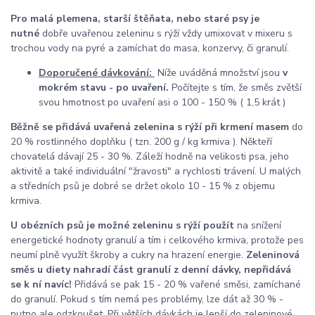
Pro malá plemena, starší štěňata, nebo staré psy
je
nutné
dobře uvařenou zeleninu s rýží vždy umixovat v mixeru s
trochou vody na pyré a zamíchat do masa, konzervy, či granulí.
Doporučené dávkování:
Níže uváděná množství jsou
v
mokrém stavu - po uvaření.
Počítejte s tím, že směs zvětší
svou hmotnost po uvaření asi o 100 - 150 % ( 1,5 krát )
Běžně se přidává uvařená zelenina s rýží při krmení masem
do
20 % rostlinného doplňku ( tzn. 200 g / kg krmiva ). Někteří
chovatelá dávají 25 - 30 %. Záleží hodně na velikosti psa, jeho
aktivitě a také individuální "žravosti" a rychlosti trávení. U malých
a středních psů je dobré se držet okolo 10 - 15 % z objemu
krmiva.
U obézních psů je možné zeleninu s rýží použít
na snížení
energetické hodnoty granulí a tím i celkového krmiva, protože pes
neumí plně využít škroby a cukry na hrazení energie.
Zeleninová
směs u diety nahradí část granulí z denní dávky, nepřidává
se k ní navíc!
Přidává se pak 15 - 20 % vařené směsi, zamíchané
do granulí. Pokud s tím nemá pes problémy, lze dát až 30 % -
nutno ale odzkoušet. Při větších dávkách je lepší do zeleninové