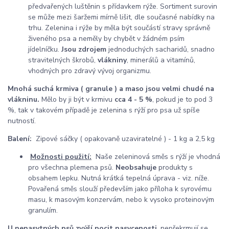
předvařených luštěnin s přídavkem rýže. Sortiment surovin
se může mezi šaržemi mírně lišit, dle současné nabídky na
trhu. Zelenina i rýže by měla být součástí stravy správně
živeného psa a neměly by chybět v žádném psím
jídelníčku.
Jsou zdrojem
jednoduchých sacharidů, snadno
stravitelných škrobů,
vlákniny
, minerálů a vitamínů,
vhodných pro zdravý vývoj organizmu.
Mnohá suchá krmiva ( granule ) a maso jsou velmi chudé na
vlákninu.
Mělo by ji být v krmivu
cca 4 - 5 %
, pokud je to pod 3
%, tak v takovém případě je zelenina s rýží pro psa už spíše
nutností.
Balení:
Zipové sáčky ( opakovaně uzaviratelné ) - 1 kg a 2,5 kg
Možnosti použití:
Naše zeleninová směs s rýží je vhodná
pro všechna plemena psů.
Neobsahuje
produkty s
obsahem lepku. Nutná krátká tepelná úprava - viz. níže.
Povařená směs slouží
především jako příloha k syrovému
masu, k masovým konzervám, nebo k vysoko proteinovým
granulím.
U nenasytných psů zvýší pocit nasycenosti
, nepřekrmují se