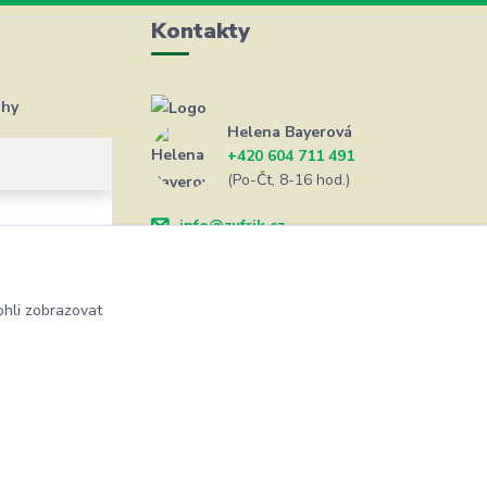
Kontakty
ahy
Helena Bayerová
+420 604 711 491
(Po-Čt, 8-16 hod.)
info@zufrik.cz
hli zobrazovat