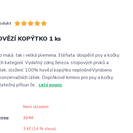
odukt
OVĚZÍ KOPÝTKO 1 ks
o malá. tak i velká plemena. štěňata. dospělé psy a kočky
h kategorií. Vydatný zdroj železa. stopových prvků a
átek. složení: 100% hovězí kopýtko neplněnéVyrobeno
konzervačních látek. Doplňkové krmivo pro psy a kočky.
atečný přísun če...
celý popis
Není skladem
evou
22 Kč
3 Kč (
14
% sleva)