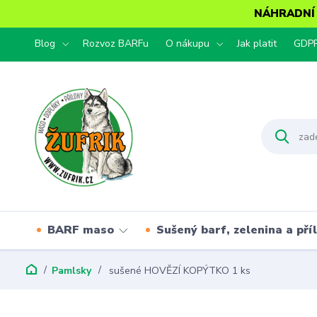
NÁHRADNÍ T
Blog
Rozvoz BARFu
O nákupu
Jak platit
GDP
BARF maso
Sušený barf, zelenina a pří
Pamlsky
sušené HOVĚZÍ KOPÝTKO 1 ks