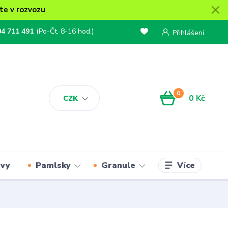
te v rozvozu
04 711 491
(Po-Čt, 8-16 hod.)
Přihlášení
0
0 Kč
CZK
Více
rvy
Pamlsky
Granule