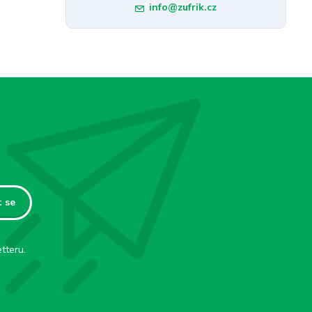
info@zufrik.cz
t se
tteru.