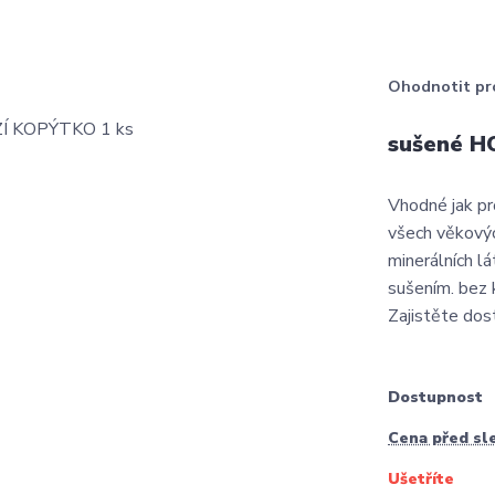
Ohodnotit pr
sušené H
Vhodné jak pr
všech věkovýc
minerálních l
sušením. bez 
Zajistěte dost
Dostupnost
Cena před sl
Ušetříte