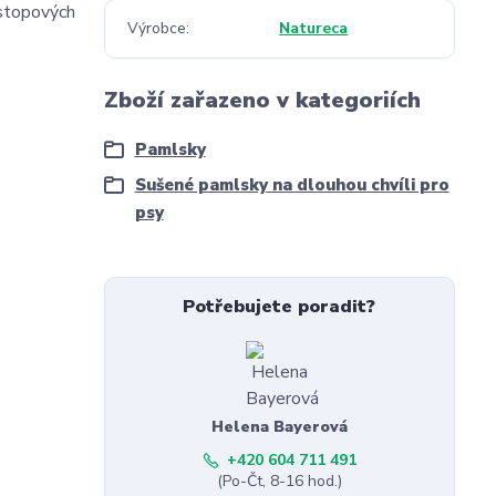
 stopových
Výrobce
Natureca
Zboží zařazeno v kategoriích
Pamlsky
Sušené pamlsky na dlouhou chvíli pro
psy
Potřebujete poradit?
Helena Bayerová
+420 604 711 491
(Po-Čt, 8-16 hod.)