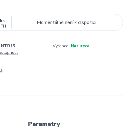
/
ks
Momentálně není k dispozici
DPH
NTR15
Výrobce:
Natureca
dostupnost
ch
Parametry