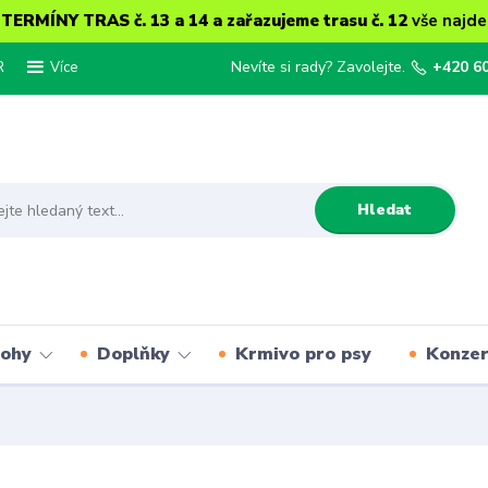
ERMÍNY TRAS č. 13 a 14 a zařazujeme trasu č. 12
vše najde
R
Nevíte si rady? Zavolejte.
+420 6
Více
Hledat
lohy
Doplňky
Krmivo pro psy
Konze