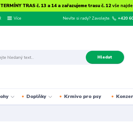
ERMÍNY TRAS č. 13 a 14 a zařazujeme trasu č. 12
vše najde
R
Nevíte si rady? Zavolejte.
+420 6
Více
Hledat
lohy
Doplňky
Krmivo pro psy
Konze