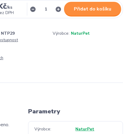
Kč
/
ks
Přidat do košíku
ez DPH
NTP29
Výrobce:
NaturPet
dostupnost
ch
Parametry
beno.
Výrobce
NaturPet