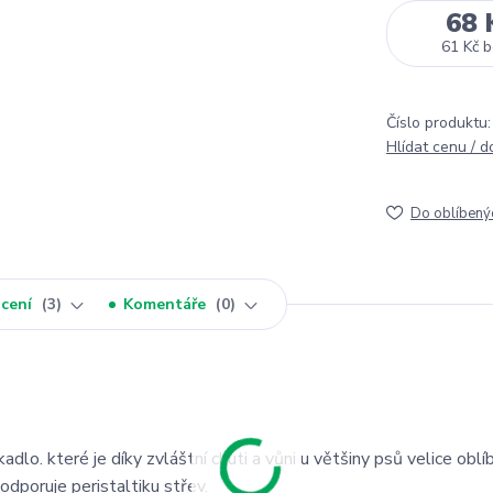
68 
61 Kč
b
Číslo produktu:
Hlídat cenu / 
Do oblíbený
cení
3
Komentáře
0
kadlo. které je díky zvláštní chuti a vůni u většiny psů velice oblí
podporuje peristaltiku střev.