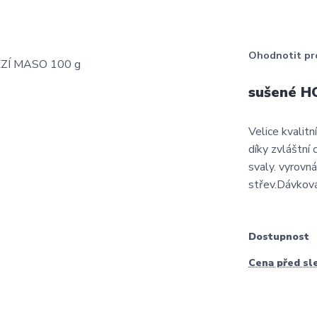
Ohodnotit pr
sušené H
Velice kvalitn
díky zvláštní 
svaly. vyrovná
střev.Dávková
Dostupnost
Cena před sl