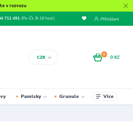
te v rozvozu
04 711 491
(Po-Čt, 8-16 hod.)
Přihlášení
0
0 Kč
CZK
Více
rvy
Pamlsky
Granule