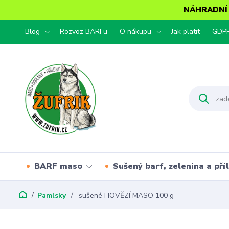
NÁHRADNÍ T
Blog
Rozvoz BARFu
O nákupu
Jak platit
GDP
BARF maso
Sušený barf, zelenina a pří
Pamlsky
sušené HOVĚZÍ MASO 100 g