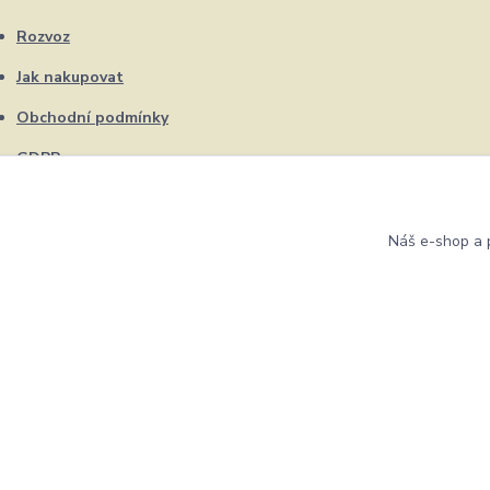
Rozvoz
Jak nakupovat
Obchodní podmínky
GDPR
Kontakty
Náš e-shop a p
Eshop ŽUFRIK.cz © Copyright 2012 - 2026