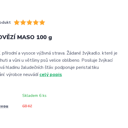
odukt
OVĚZÍ MASO 100 g
í. přírodní a vysoce výživná strava. Žádané žvýkadlo. které je
chuti a vůni u většiny psů velice oblíbeno. Posiluje žvýkací
vá hladinu žaludečních šťáv. podporuje peristaltiku
ní: výrobce neuvádí
celý popis
Skladem 6 ks
evou
68 Kč