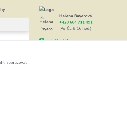
ahy
Helena Bayerová
+420 604 711 491
(Po-Čt, 8-16 hod.)
info@zufrik.cz
hli zobrazovat
Vytvořeno na
Eshop-rychle.cz