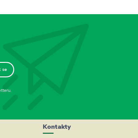
t se
tteru.
Kontakty