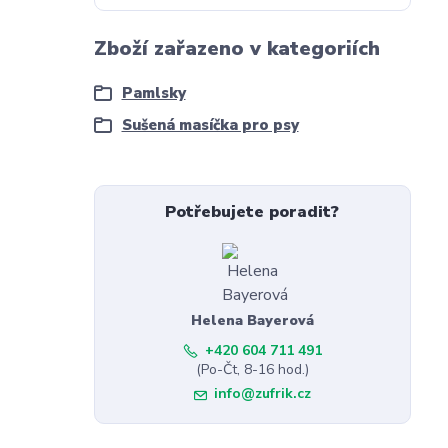
Zboží zařazeno v kategoriích
Pamlsky
Sušená masíčka pro psy
Potřebujete poradit?
Helena Bayerová
+420 604 711 491
(Po-Čt, 8-16 hod.)
info@zufrik.cz