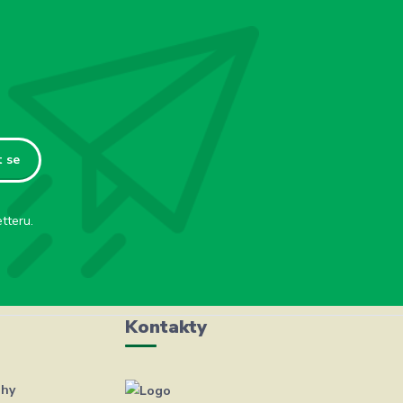
t se
tteru.
Kontakty
ahy