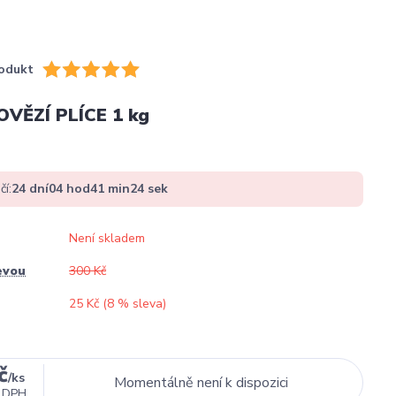
odukt
OVĚZÍ PLÍCE 1 kg
čí:
24
dní
04
hod
41
min
24
sek
Není skladem
evou
300 Kč
25 Kč (
8
% sleva)
č
/
ks
Momentálně není k dispozici
 DPH