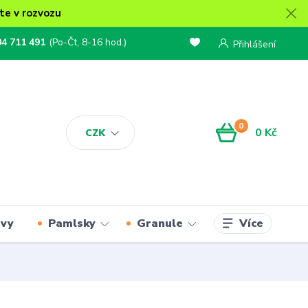
te v rozvozu
04 711 491
(Po-Čt, 8-16 hod.)
Přihlášení
0
0 Kč
CZK
Více
rvy
Pamlsky
Granule