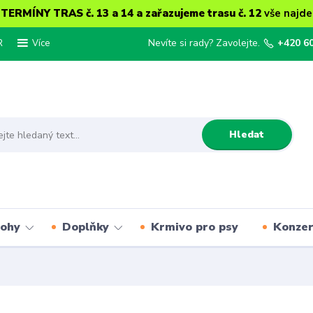
ERMÍNY TRAS č. 13 a 14 a zařazujeme trasu č. 12
vše najde
R
Nevíte si rady? Zavolejte.
+420 6
Více
Hledat
lohy
Doplňky
Krmivo pro psy
Konze