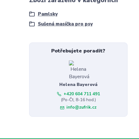
Zboží zařazeno v kategoriích
Pamlsky
Sušená masíčka pro psy
Potřebujete poradit?
Helena Bayerová
+420 604 711 491
(Po-Čt, 8-16 hod.)
info@zufrik.cz