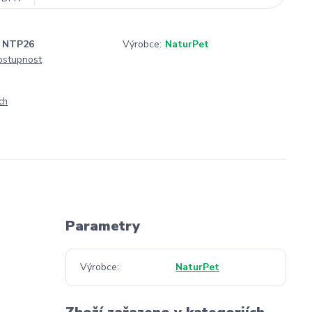
NTP26
Výrobce:
NaturPet
dostupnost
ch
Parametry
Výrobce
NaturPet