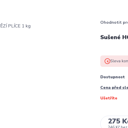
Ohodnotit pr
Sušené H
Sleva kon
Dostupnost
Cena před sl
Ušetříte
275 K
246 Kč
bez