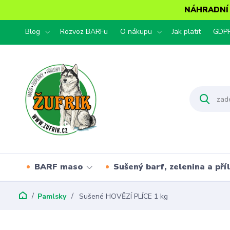
NÁHRADNÍ T
Blog
Rozvoz BARFu
O nákupu
Jak platit
GDP
BARF maso
Sušený barf, zelenina a pří
Pamlsky
Sušené HOVĚZÍ PLÍCE 1 kg