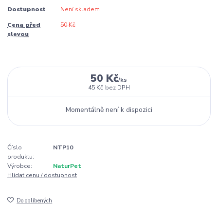
Dostupnost
Není skladem
Cena před
50 Kč
slevou
50 Kč
/
ks
45 Kč
bez DPH
Momentálně není k dispozici
Číslo
NTP10
produktu:
Výrobce:
NaturPet
Hlídat cenu / dostupnost
Do oblíbených