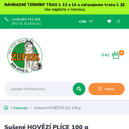
NÁHRADNÍ TERMÍNY TRAS č. 13 a 14 a zařazujeme trasu č. 12
vše najdete v rozvozu
+420 604 711 491
CZK
(Po-Čt, 8-16 hod.)
0
0 Kč
Menu
Pamlsky
Sušené HOVĚZÍ PLÍCE 100 g
Sušené HOVĚZÍ PLÍCE 100 g