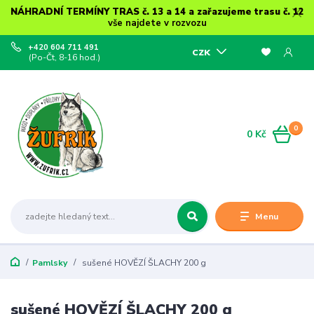
NÁHRADNÍ TERMÍNY TRAS č. 13 a 14 a zařazujeme trasu č. 12
vše najdete v rozvozu
+420 604 711 491
CZK
(Po-Čt, 8-16 hod.)
0
0 Kč
Menu
Pamlsky
sušené HOVĚZÍ ŠLACHY 200 g
sušené HOVĚZÍ ŠLACHY 200 g