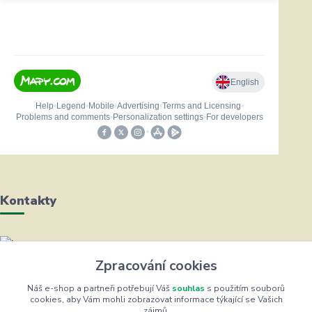
Kontakty
Helena Bayerová
Zpracování cookies
+420 604 711 491
(Po-Čt, 8-16 hod.)
Náš e-shop a partneři potřebují Váš
souhlas
s použitím souborů
cookies, aby Vám mohli zobrazovat informace týkající se Vašich
zájmů.
info@zufrik.cz