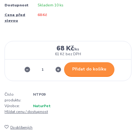
Dostupnost
Skladem 10 ks
Cena před
68 Kč
slevou
68 Kč
/
ks
61 Kč
bez DPH
Přidat do košíku
Číslo
NTP09
produktu:
Výrobce:
NaturPet
Hlídat cenu / dostupnost
Do oblíbených