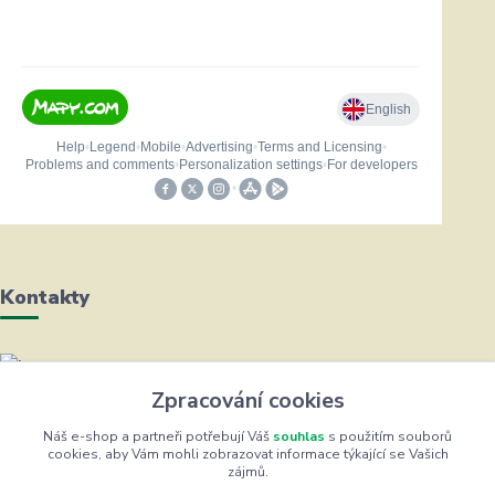
Kontakty
Helena Bayerová
Zpracování cookies
+420 604 711 491
(Po-Čt, 8-16 hod.)
Náš e-shop a partneři potřebují Váš
souhlas
s použitím souborů
cookies, aby Vám mohli zobrazovat informace týkající se Vašich
zájmů.
info@zufrik.cz