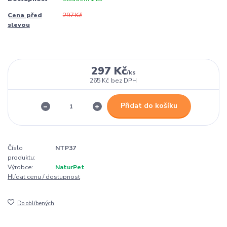
Cena před
297 Kč
slevou
297 Kč
/
ks
265 Kč
bez DPH
Přidat do košíku
Číslo
NTP37
produktu:
Výrobce:
NaturPet
Hlídat cenu / dostupnost
Do oblíbených