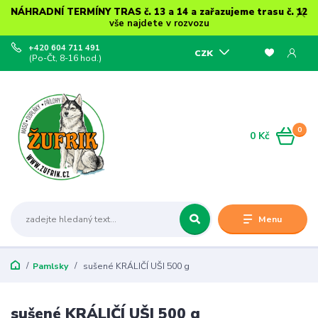
NÁHRADNÍ TERMÍNY TRAS č. 13 a 14 a zařazujeme trasu č. 12
vše najdete v rozvozu
+420 604 711 491
CZK
(Po-Čt, 8-16 hod.)
0
0 Kč
Menu
Pamlsky
sušené KRÁLIČÍ UŠI 500 g
sušené KRÁLIČÍ UŠI 500 g