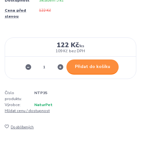
Dostupnost
Skladem 5 ks
Cena před
122 Kč
slevou
122 Kč
/
ks
109 Kč
bez DPH
Přidat do košíku
Číslo
NTP35
produktu:
Výrobce:
NaturPet
Hlídat cenu / dostupnost
Do oblíbených