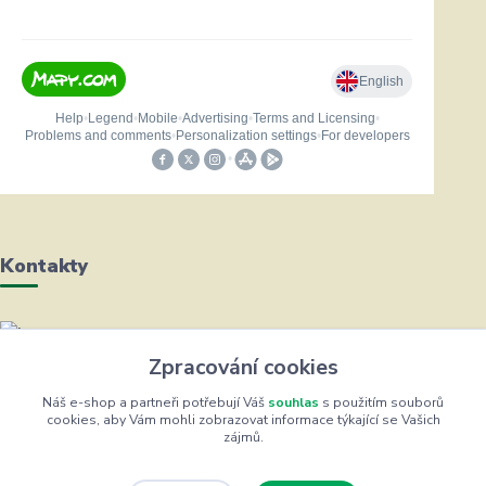
Kontakty
Helena Bayerová
Zpracování cookies
+420 604 711 491
(Po-Čt, 8-16 hod.)
Náš e-shop a partneři potřebují Váš
souhlas
s použitím souborů
cookies, aby Vám mohli zobrazovat informace týkající se Vašich
zájmů.
info@zufrik.cz