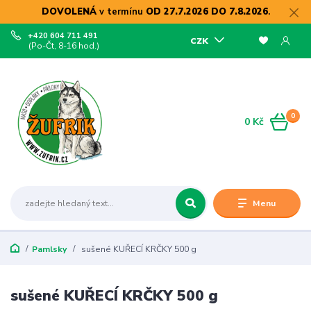
DOVOLENÁ
v termínu
OD 27.7.2026 DO 7.8.2026
.
+420 604 711 491
CZK
(Po-Čt, 8-16 hod.)
0
0 Kč
Menu
Pamlsky
sušené KUŘECÍ KRČKY 500 g
sušené KUŘECÍ KRČKY 500 g