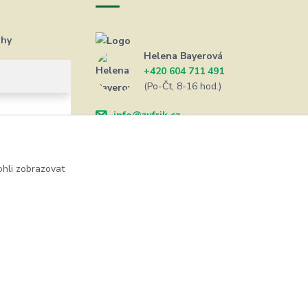
ahy
Helena Bayerová
+420 604 711 491
(Po-Čt, 8-16 hod.)
info@zufrik.cz
hli zobrazovat
Vytvořeno na
Eshop-rychle.cz