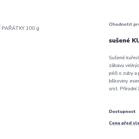
Ohodnotit pr
sušené K
Sušené kuřecí 
zábavu velkýc
péči o zuby a 
bílkoviny. ese
srst. Přírodní 
Dostupnost
Cena před sl