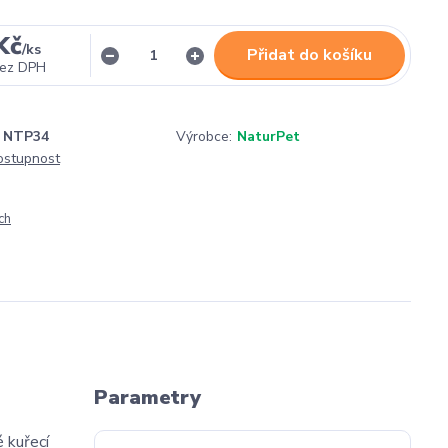
Kč
/
ks
Přidat do košíku
ez DPH
NTP34
Výrobce:
NaturPet
dostupnost
ch
Parametry
 kuřecí