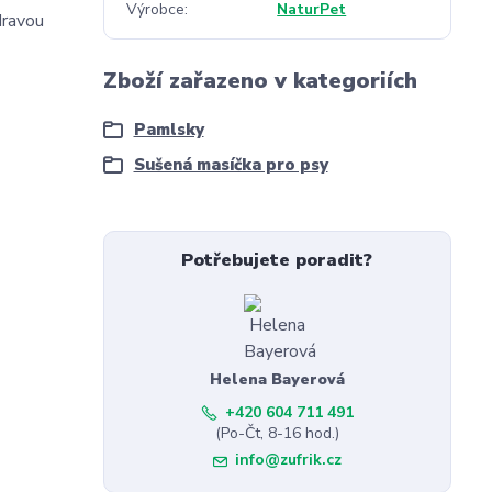
Výrobce
NaturPet
dravou
Zboží zařazeno v kategoriích
Pamlsky
Sušená masíčka pro psy
Potřebujete poradit?
Helena Bayerová
+420 604 711 491
(Po-Čt, 8-16 hod.)
info@zufrik.cz