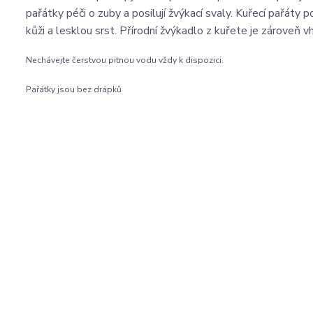
pařátky péči o zuby a posilují žvýkací svaly. Kuřecí pařáty 
kůži a lesklou srst. Přírodní žvýkadlo z kuřete je zároveň vh
Nechávejte čerstvou pitnou vodu vždy k dispozici.
Pařátky jsou bez drápků