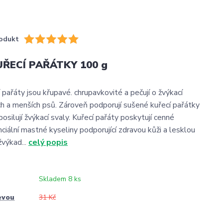
odukt
UŘECÍ PAŘÁTKY 100 g
pařáty jsou křupavé. chrupavkovité a pečují o žvýkací
h a menších psů. Zároveň podporují sušené kuřecí pařátky
posilují žvýkací svaly. Kuřecí pařáty poskytují cenné
nciální mastné kyseliny podporující zdravou kůži a lesklou
žvýkad...
celý popis
Skladem 8 ks
evou
31 Kč