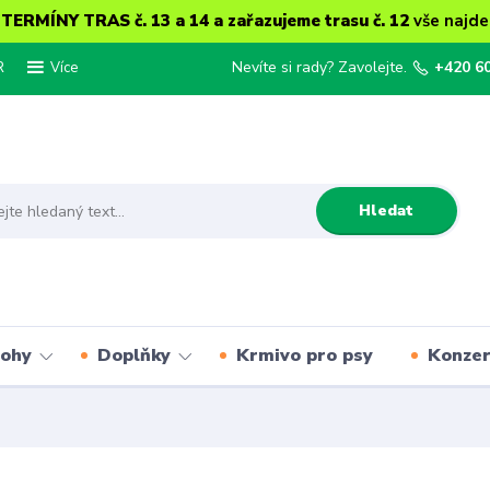
ERMÍNY TRAS č. 13 a 14 a zařazujeme trasu č. 12
vše najde
R
Nevíte si rady? Zavolejte.
+420 6
Více
Hledat
lohy
Doplňky
Krmivo pro psy
Konze