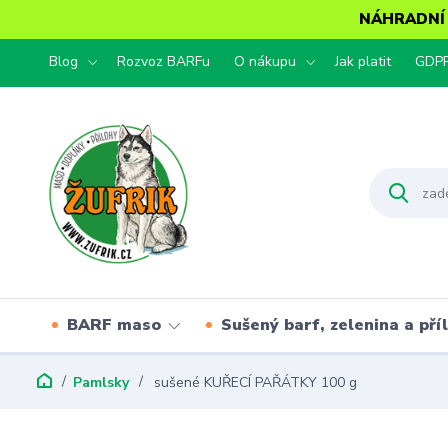
NÁHRADNÍ T
Blog
Rozvoz BARFu
O nákupu
Jak platit
GDP
BARF maso
Sušený barf, zelenina a pří
Pamlsky
sušené KUŘECÍ PAŘÁTKY 100 g