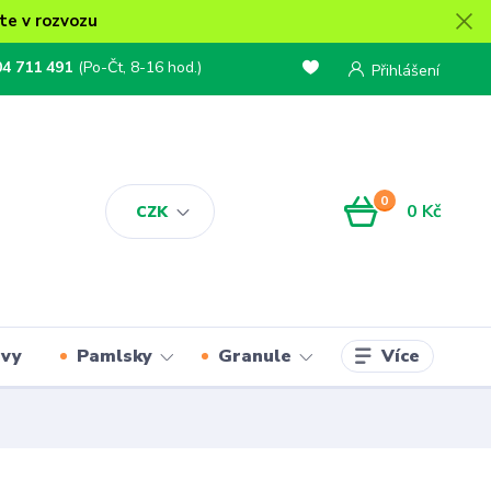
te v rozvozu
04 711 491
(Po-Čt, 8-16 hod.)
Přihlášení
0
0 Kč
CZK
Více
rvy
Pamlsky
Granule