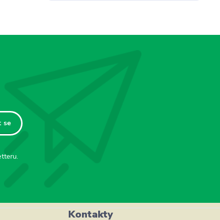
t se
tteru.
Kontakty