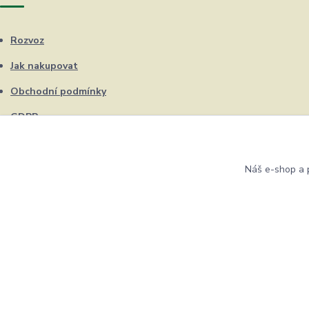
Rozvoz
Jak nakupovat
Obchodní podmínky
GDPR
Kontakty
Náš e-shop a p
Eshop ŽUFRIK.cz © Copyright 2012 - 2026