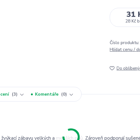
31 
28 Kč
b
Číslo produktu:
Hlídat cenu / 
Do oblíbený
cení
3
Komentáře
0
o žvýkací zábavu velkých a menších psů. Zároveň podporují sušené