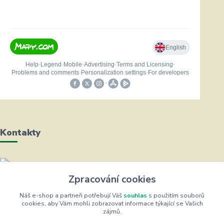
Kontakty
Helena Bayerová
Zpracování cookies
+420 604 711 491
(Po-Čt, 8-16 hod.)
Náš e-shop a partneři potřebují Váš
souhlas
s použitím souborů
cookies, aby Vám mohli zobrazovat informace týkající se Vašich
zájmů.
info@zufrik.cz