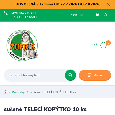
DOVOLENÁ
v termínu
OD 27.7.2026 DO 7.8.2026
.
+420 604 711 491
CZK
(Po-Čt, 8-16 hod.)
0
0 Kč
Menu
Pamlsky
sušené TELECÍ KOPÝTKO 10 ks
sušené TELECÍ KOPÝTKO 10 ks