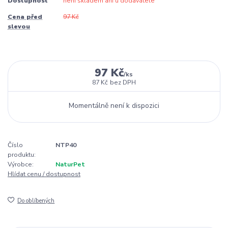
Dostupnost
není skladem ani u dodavatele
Cena před
97 Kč
slevou
97 Kč
/
ks
87 Kč
bez DPH
Momentálně není k dispozici
Číslo
NTP40
produktu:
Výrobce:
NaturPet
Hlídat cenu / dostupnost
Do oblíbených