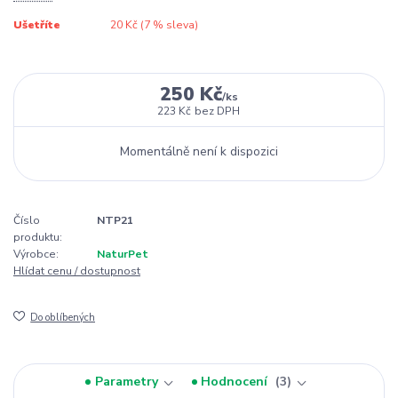
Ušetříte
20 Kč (
7
% sleva)
250 Kč
/
ks
223 Kč
bez DPH
Momentálně není k dispozici
Číslo
NTP21
produktu:
Výrobce:
NaturPet
Hlídat cenu / dostupnost
Do oblíbených
Parametry
Hodnocení
3