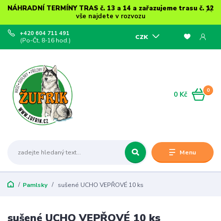
NÁHRADNÍ TERMÍNY TRAS č. 13 a 14 a zařazujeme trasu č. 12
vše najdete v rozvozu
+420 604 711 491
CZK
(Po-Čt, 8-16 hod.)
0
0 Kč
Menu
Pamlsky
sušené UCHO VEPŘOVÉ 10 ks
sušené UCHO VEPŘOVÉ 10 ks