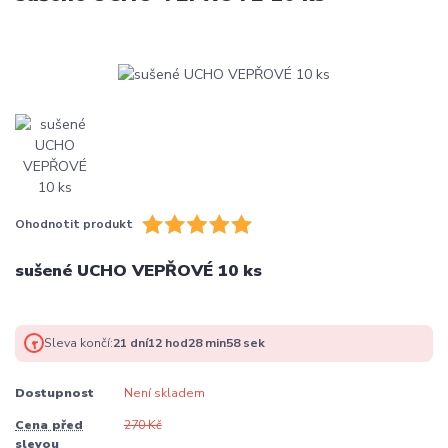
Ohodnotit produkt
sušené UCHO VEPŘOVÉ 10 ks
Sleva končí:
21
dní
12
hod
28
min
58
sek
Dostupnost
Není skladem
Cena před
270 Kč
slevou