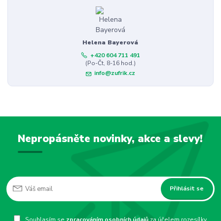
Helena Bayerová
+420 604 711 491
(Po-Čt, 8-16 hod.)
info@zufrik.cz
Nepropásněte novinky, akce a slevy!
Přihlásit se
Souhlasím se
zpracováním osobních údajů
za účelem rozesílky