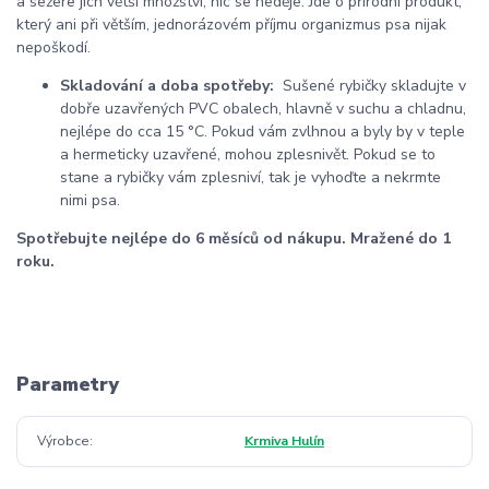
a sežere jich větší množství, nic se neděje. Jde o přírodní produkt,
který ani při větším, jednorázovém příjmu organizmus psa nijak
nepoškodí.
Skladování a doba spotřeby:
Sušené rybičky skladujte v
dobře uzavřených PVC obalech, hlavně v suchu a chladnu,
nejlépe do cca 15 °C. Pokud vám zvlhnou a byly by v teple
a hermeticky uzavřené, mohou zplesnivět. Pokud se to
stane a rybičky vám zplesniví, tak je vyhoďte a nekrmte
nimi psa.
Spotřebujte nejlépe do 6 měsíců od nákupu. Mražené do 1
roku.
Parametry
Výrobce
Krmiva Hulín