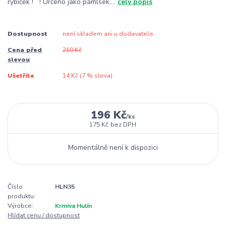
rybiček ! ! Určeno jako pamlsek,...
celý popis
Dostupnost
není skladem ani u dodavatele
Cena před
210 Kč
slevou
Ušetříte
14 Kč (
7
% sleva)
196 Kč
/
ks
175 Kč
bez DPH
Momentálně není k dispozici
Číslo
HLN35
produktu:
Výrobce:
Krmiva Hulín
Hlídat cenu / dostupnost