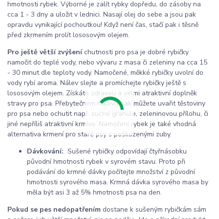
hmotnosti rybek. Výborné je zalít rybky dopředu, do zásoby na
cca 1 - 3 dny a uložit v lednici. Nasají olej do sebe a jsou pak
opravdu vynikající pochoutkou! Když není čas, stačí pak i těsně
před zkrmením prolít lososovým olejem.
Pro ještě větší zvýšení
chutnosti pro psa je dobré rybičky
namočit do teplé vody, nebo vývaru z masa či zeleniny na cca 15
- 30 minut dle teploty vody. Namočené, měkké rybičky uvolní do
vody rybí aroma. Nálev slejte a promíchejte rybičky ještě s
lososovým olejem. Získáte zdravou a velmi atraktivní doplněk
stravy pro psa. Přebytečném nálevu pak můžete uvařit těstoviny
pro psa nebo ochutit např. suché granule, zeleninovou přílohu, či
jiné nepříliš atraktivní krmivo. Namočení rybek je také vhodná
alternativa krmení pro staré psy s poškozenými zuby.
Dávkování:
Sušené rybičky odpovídají čtyřnásobku
původní hmotnosti rybek v syrovém stavu. Proto při
podávání do krmné dávky počítejte množství z původní
hmotnosti syrového masa. Krmná dávka syrového masa by
měla být asi 3 až 5% hmotnosti psa na den.
Pokud se pes nedopatřením
dostane k sušeným rybičkám sám