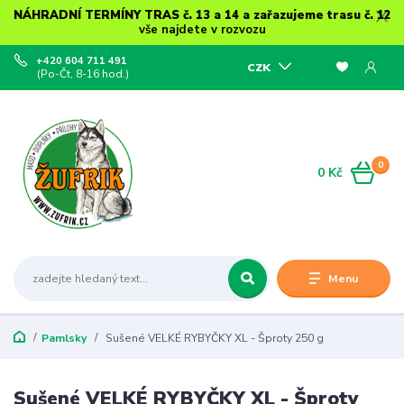
NÁHRADNÍ TERMÍNY TRAS č. 13 a 14 a zařazujeme trasu č. 12
vše najdete v rozvozu
+420 604 711 491
CZK
(Po-Čt, 8-16 hod.)
0
0 Kč
Menu
Pamlsky
Sušené VELKÉ RYBYČKY XL - Šproty 250 g
Sušené VELKÉ RYBYČKY XL - Šproty