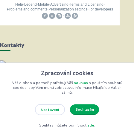
Kontakty
Helena Bayerová
Zpracování cookies
+420 604 711 491
(Po-Čt, 8-16 hod.)
Náš e-shop a partneři potřebují Váš
souhlas
s použitím souborů
cookies, aby Vám mohli zobrazovat informace týkající se Vašich
zájmů.
info@zufrik.cz
Souhlasím
Nastavení
Souhlas můžete odmítnout
zde
.
Eshop ŽUFRIK.cz © Copyright 2012 - 2026
Vytvořeno na
Eshop-rychle.cz