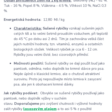
Obsah přirozených živin na 1 kg krmiva:
Bílkoviny (NL) - 62 %,
Tuk - 16 %, Popel 8 %, Vláknina - 4.5 %, Vlhkost 10 %, NaCl 0,3
%.
Energetická hodnota:
12,80 MJ / kg
Charakteristika:
Sušené rybičky
vznikají sušením jejich
celých těl a to velmi šetrně proudícím vzduchem, při teplotě
do 45 °C po dobu asi 2 dnů. Tím je zachována velká část
jejich nutriční hodnoty, tzn. vitamínů, enzymů a ostatních
biologických složek. Velikost rybiček je cca 6 - 12 cm.
Rybičky jsou velmi čísté, bez cizorodých příměsí.
Možnosti použití:
Sušené rybičky se dají použít buď jako
pamlsek, odměna, nebo doplněk ke krmné dávce pro psa.
Nejde úplně o klasické krmivo, ale o chuťově atraktivní
surovinu. Proto jej nepoužívejte místo krmiva k zasycení
psa, ale jen k obohacení krmné dávky.
Jak rybičky podávat:
Obvykle se sušené rybičky používají jako
pamlsek, nebo doplněk výživy v suchém
stavu.
Doporučujeme
pro zvýšení chutnosti i výživné hodnoty
zalít rybičky
lososovým olejem
a to asi 5 % z použité