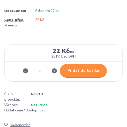
Dostupnost
Skladem 12 ks
Cena před
22 Kč
slevou
22 Kč
/
ks
20 Kč
bez DPH
Přidat do košíku
Číslo
NTP18
produktu:
Výrobce:
NaturPet
Hlídat cenu / dostupnost
Do oblíbených