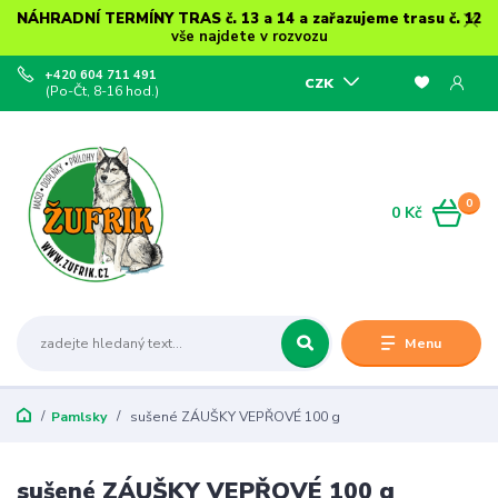
NÁHRADNÍ TERMÍNY TRAS č. 13 a 14 a zařazujeme trasu č. 12
vše najdete v rozvozu
+420 604 711 491
CZK
(Po-Čt, 8-16 hod.)
0
0 Kč
Menu
Pamlsky
sušené ZÁUŠKY VEPŘOVÉ 100 g
sušené ZÁUŠKY VEPŘOVÉ 100 g