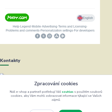
Kontakty
Helena Bayerová
Zpracování cookies
+420 604 711 491
(Po-Čt, 8-16 hod.)
Náš e-shop a partneři potřebují Váš
souhlas
s použitím souborů
cookies, aby Vám mohli zobrazovat informace týkající se Vašich
zájmů.
info@zufrik.cz