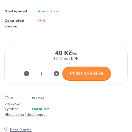
Dostupnost
Skladem 5 ks
Cena před
40 Kč
slevou
40 Kč
/
ks
36 Kč
bez DPH
Přidat do košíku
Číslo
NTP41
produktu:
Výrobce:
NaturPet
Hlídat cenu / dostupnost
Do oblíbených