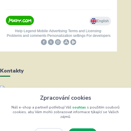
Kontakty
Helena Bayerová
Zpracování cookies
+420 604 711 491
(Po-Čt, 8-16 hod.)
Náš e-shop a partneři potřebují Váš
souhlas
s použitím souborů
cookies, aby Vám mohli zobrazovat informace týkající se Vašich
zájmů.
info@zufrik.cz