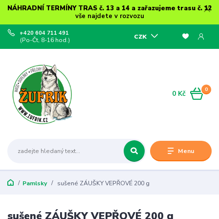
NÁHRADNÍ TERMÍNY TRAS č. 13 a 14 a zařazujeme trasu č. 12
vše najdete v rozvozu
+420 604 711 491
CZK
(Po-Čt, 8-16 hod.)
0
0 Kč
Menu
Pamlsky
sušené ZÁUŠKY VEPŘOVÉ 200 g
sušené ZÁUŠKY VEPŘOVÉ 200 g