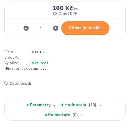
100 Kč
/
ks
89 Kč
bez DPH
Přidat do košíku
Číslo
NTP15
produktu:
Výrobce:
NaturPet
Hlídat cenu / dostupnost
Do oblíbených
Parametry
Hodnocení
10
Komentáře
0