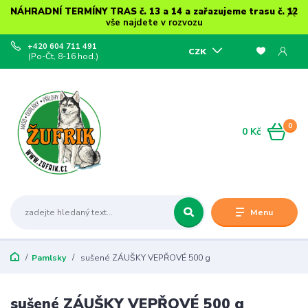
NÁHRADNÍ TERMÍNY TRAS č. 13 a 14 a zařazujeme trasu č. 12
vše najdete v rozvozu
+420 604 711 491
CZK
(Po-Čt, 8-16 hod.)
0
0 Kč
Menu
Pamlsky
sušené ZÁUŠKY VEPŘOVÉ 500 g
sušené ZÁUŠKY VEPŘOVÉ 500 g