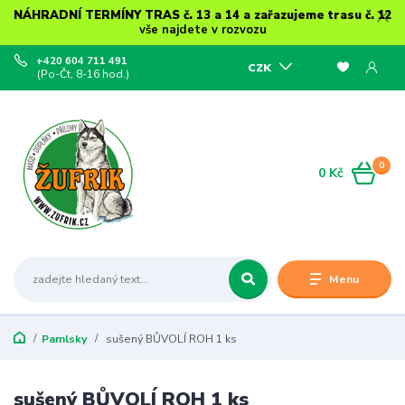
NÁHRADNÍ TERMÍNY TRAS č. 13 a 14 a zařazujeme trasu č. 12
vše najdete v rozvozu
+420 604 711 491
CZK
(Po-Čt, 8-16 hod.)
0
0 Kč
Menu
Pamlsky
sušený BŮVOLÍ ROH 1 ks
sušený BŮVOLÍ ROH 1 ks