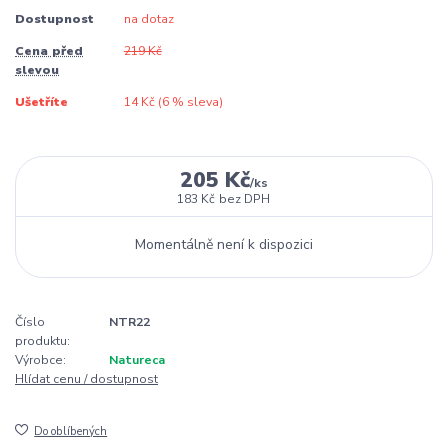
Dostupnost
na dotaz
Cena před
219 Kč
slevou
Ušetříte
14 Kč (
6
% sleva)
205 Kč
/
ks
183 Kč
bez DPH
Momentálně není k dispozici
Číslo
NTR22
produktu:
Výrobce:
Natureca
Hlídat cenu / dostupnost
Do oblíbených