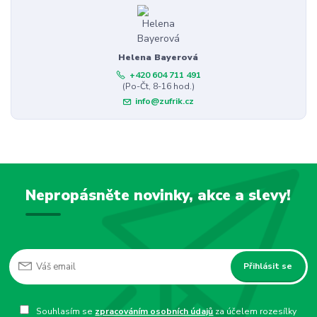
Helena Bayerová
+420 604 711 491
(Po-Čt, 8-16 hod.)
info@zufrik.cz
Nepropásněte novinky, akce a slevy!
Přihlásit se
Souhlasím se
zpracováním osobních údajů
za účelem rozesílky