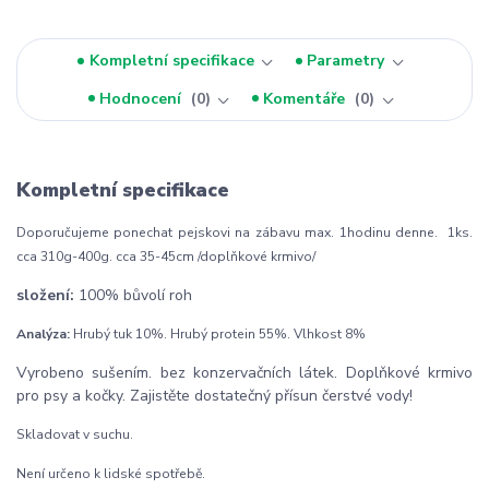
Kompletní specifikace
Parametry
Hodnocení
0
Komentáře
0
Kompletní specifikace
Doporučujeme ponechat pejskovi na zábavu max. 1hodinu denne. 1ks.
cca 310g-400g. cca 35-45cm /doplňkové krmivo/
složení:
100% bůvolí roh
Analýza:
Hrubý tuk 10%. Hrubý protein 55%. Vlhkost 8%
Vyrobeno sušením. bez konzervačních látek.
Doplňkové krmivo
pro psy a kočky. Zajistěte dostatečný přísun čerstvé vody!
Skladovat v suchu.
Není určeno k lidské spotřebě.