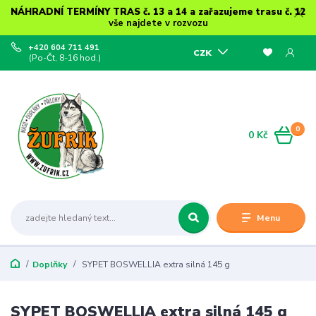
NÁHRADNÍ TERMÍNY TRAS č. 13 a 14 a zařazujeme trasu č. 12
vše najdete v rozvozu
+420 604 711 491
CZK
(Po-Čt, 8-16 hod.)
0
0 Kč
Menu
Doplňky
SYPET BOSWELLIA extra silná 145 g
SYPET BOSWELLIA extra silná 145 g