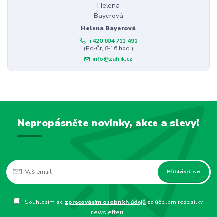
Helena Bayerová
+420 604 711 491
(Po-Čt, 8-16 hod.)
info@zufrik.cz
Nepropásněte novinky, akce a slevy!
Přihlásit se
Souhlasím se
zpracováním osobních údajů
za účelem rozesílky
newsletteru.