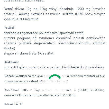
bolesti svalů. šlach i vazů.
Denní dávka (2g na 10kg váhy) obsahuje 1200 mg hmyzího
proteinu. 400mg extraktu boswellia serrata (65% boswelových
kyselin) a 300mg MSM.
Použití:
ochrana a regenerace po intenzivní sportovní zátěži
nutriční podpora při syndromu chronické bolesti pohybového
aparátu (kulhání. degenerativní onemocnění kloubů. ztuhlost
kloubů)
zlepšení hybnosti starších zvířat
Dávkování:
2g na 10kg hmotnosti zvířete na den. Přimíchejte do krmné dávky.
Složení:
Odtučněná moučka z moučného červa (Tenebrio molitor) 61.5%.
boswellia serrata extrakt. MSM 15%. vitamin C
Doplňkové látky v 1kg: nutriční DL: vitamín C (3a300) 70.000mg;
senzorické DL: extrakt boswellia serrata 200.000mg
Balení:
145 G