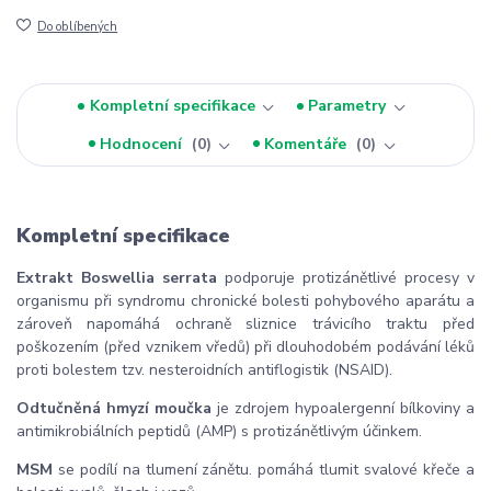
Do oblíbených
Kompletní specifikace
Parametry
Hodnocení
0
Komentáře
0
Kompletní specifikace
Extrakt Boswellia serrata
podporuje protizánětlivé procesy v
organismu při syndromu chronické bolesti pohybového aparátu a
zároveň napomáhá ochraně sliznice trávicího traktu před
poškozením (před vznikem vředů) při dlouhodobém podávání léků
proti bolestem tzv. nesteroidních antiflogistik (NSAID).
Odtučněná hmyzí moučka
je zdrojem hypoalergenní bílkoviny a
antimikrobiálních peptidů (AMP) s protizánětlivým účinkem.
MSM
se podílí na tlumení zánětu. pomáhá tlumit svalové křeče a