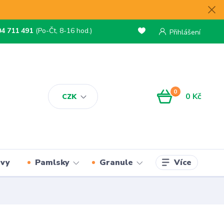
04 711 491
(Po-Čt, 8-16 hod.)
Přihlášení
0
0 Kč
CZK
Více
rvy
Pamlsky
Granule