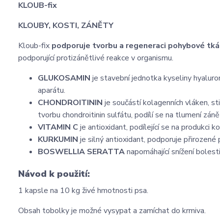
KLOUB-fix
KLOUBY, KOSTI, ZÁNĚTY
Kloub-fix
podporuje tvorbu a regeneraci pohybové tk
podporující protizánětlivé reakce v organismu.
GLUKOSAMIN
je stavební jednotka kyseliny hyaluro
aparátu.
CHONDROITININ
je součástí kolagenních vláken, s
tvorbu chondroitinin sulfátu, podílí se na tlumení záně
VITAMIN C
je antioxidant, podílející se na produkci k
KURKUMIN
je silný antioxidant, podporuje přirozené 
BOSWELLIA SERATTA
napomáhající snížení bolest
Návod k použití:
1 kapsle na 10 kg živé hmotnosti psa.
Obsah tobolky je možné vysypat a zamíchat do krmiva.