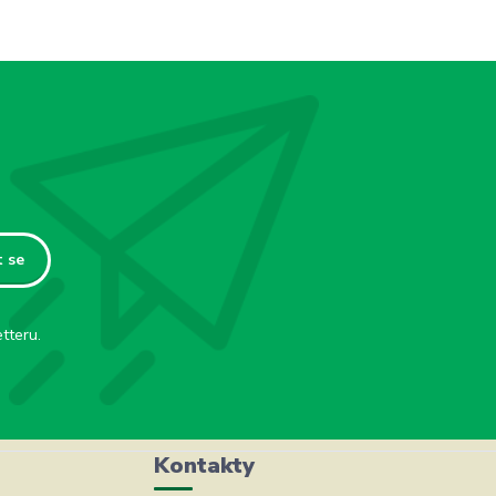
t se
tteru.
Kontakty