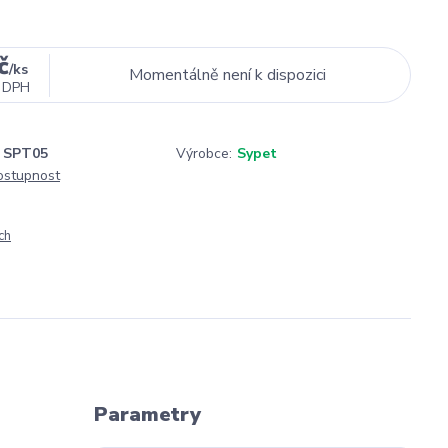
č
/
ks
Momentálně není k dispozici
 DPH
SPT05
Výrobce:
Sypet
dostupnost
ch
Parametry