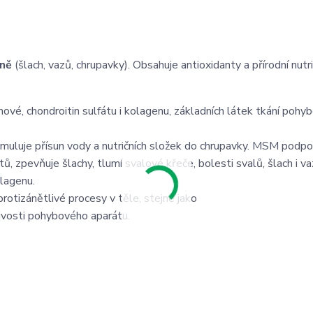
áně
(šlach, vazů, chrupavky). Obsahuje antioxidanty a přírodní nutri
nové, chondroitin sulfátu i kolagenu, základních látek tkání poh
timuluje přísun vody a nutričních složek do chrupavky. MSM podpo
tů, zpevňuje šlachy, tlumí svalové křeče, bolesti svalů, šlach i va
olagenu.
protizánětlivé procesy v těle, stejně jako
ivosti pohybového aparátu.