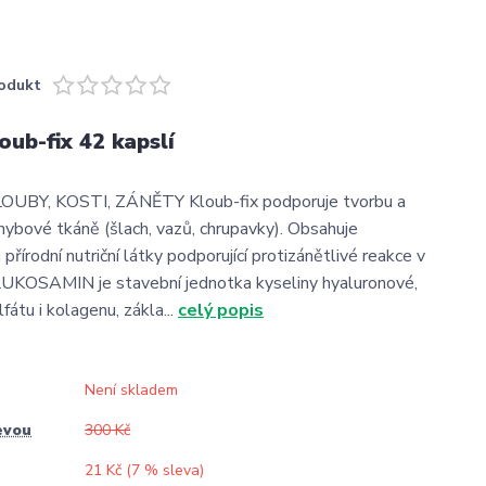
odukt
ub-fix 42 kapslí
OUBY, KOSTI, ZÁNĚTY Kloub-fix podporuje tvorbu a
hybové tkáně (šlach, vazů, chrupavky). Obsahuje
 přírodní nutriční látky podporující protizánětlivé reakce v
LUKOSAMIN je stavební jednotka kyseliny hyaluronové,
lfátu i kolagenu, zákla...
celý popis
Není skladem
evou
300 Kč
21 Kč (
7
% sleva)