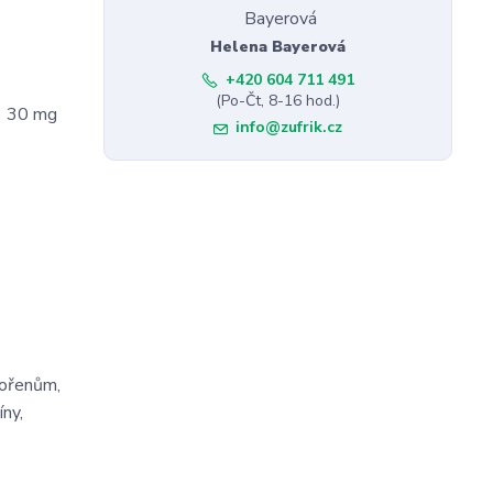
Helena Bayerová
+420 604 711 491
(Po-Čt, 8-16 hod.)
) 30 mg
info@zufrik.cz
kořenům,
íny,