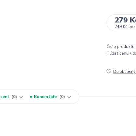
279 K
249 Kč
bez
Číslo produktu:
Hlídat cenu / 
Do oblíbený
cení
0
Komentáře
0