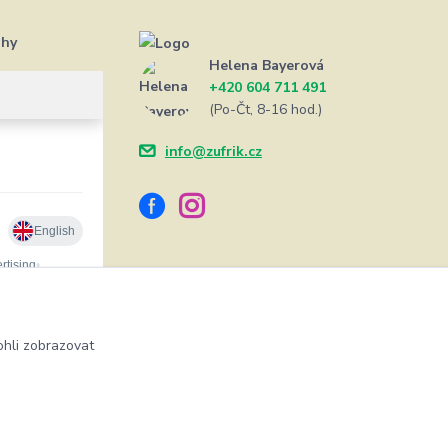
ahy
Helena Bayerová
+420 604 711 491
(Po-Čt, 8-16 hod.)
info@zufrik.cz
hli zobrazovat
Vytvořeno na
Eshop-rychle.cz