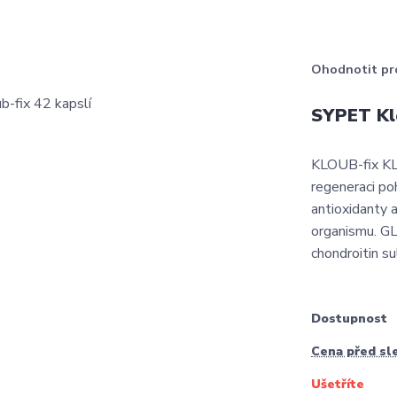
Ohodnotit pr
SYPET Klo
KLOUB-fix KL
regeneraci po
antioxidanty a
organismu. G
chondroitin su
Dostupnost
Cena před sl
Ušetříte