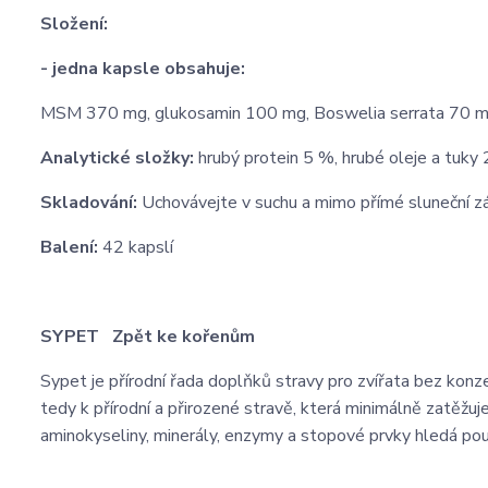
Složení:
- jedna kapsle obsahuje:
MSM 370 mg, glukosamin 100 mg, Boswelia serrata 70 mg, 
Analytické složky:
hrubý protein 5 %, hrubé oleje a tuky
Skladování:
Uchovávejte v suchu a mimo přímé sluneční zá
Balení:
42 kapslí
SYPET Zpět ke kořenům
Sypet je přírodní řada doplňků stravy pro zvířata bez konze
tedy k přírodní a přirozené stravě, která minimálně zatěžuj
aminokyseliny, minerály, enzymy a stopové prvky hledá pouz