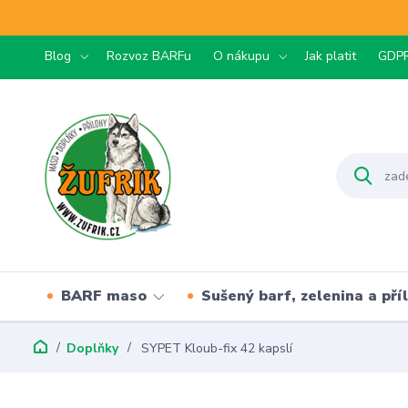
Blog
Rozvoz BARFu
O nákupu
Jak platit
GDP
BARF maso
Sušený barf, zelenina a pří
Doplňky
SYPET Kloub-fix 42 kapslí