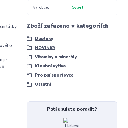
Výrobce
Sypet
Zboží zařazeno v kategoriích
ční látky
Doplňky
ybového
NOVINKY
Vitamíny a minerály
ruje
Kloubní výživa
zů.
Pro psí sportovce
Ostatní
Potřebujete poradit?