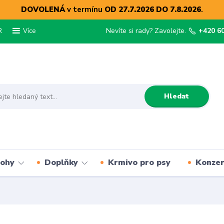
DOVOLENÁ
v termínu
OD 27.7.2026 DO 7.8.2026
.
R
Nevíte si rady? Zavolejte.
+420 6
Více
Hledat
lohy
Doplňky
Krmivo pro psy
Konze