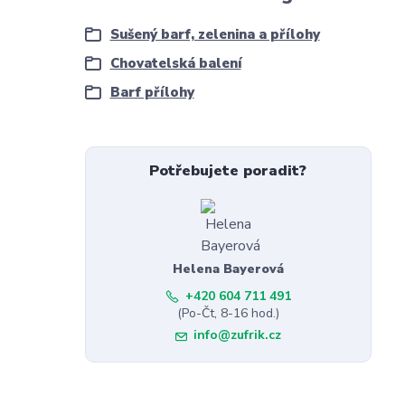
Sušený barf, zelenina a přílohy
Chovatelská balení
Barf přílohy
Potřebujete poradit?
Helena Bayerová
+420 604 711 491
(Po-Čt, 8-16 hod.)
info@zufrik.cz