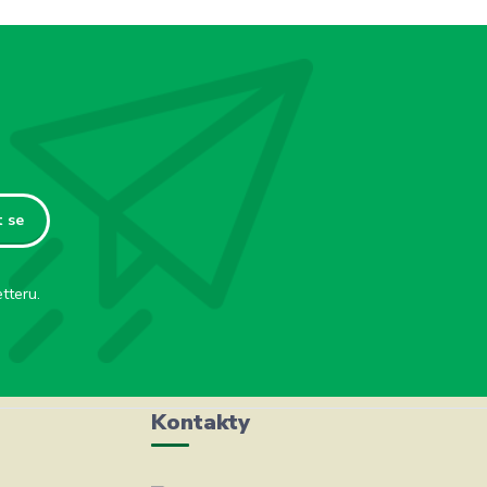
t se
tteru.
Kontakty