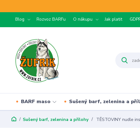
Blog
Rozvoz BARFu
O nákupu
Jak platit
GDP
BARF maso
Sušený barf, zelenina a pří
Sušený barf, zelenina a přílohy
TĚSTOVINY nudle inst