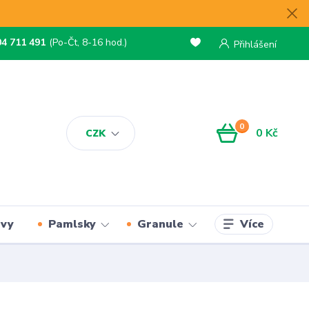
04 711 491
(Po-Čt, 8-16 hod.)
Přihlášení
0
0 Kč
CZK
Více
rvy
Pamlsky
Granule