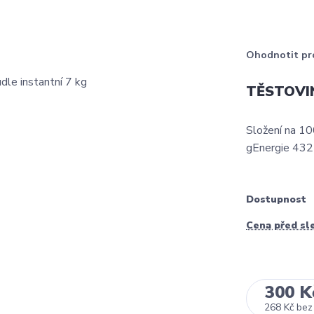
Ohodnotit pr
TĚSTOVINY
Složení na 10
gEnergie 432
Dostupnost
Cena před sl
300 K
268 Kč
bez