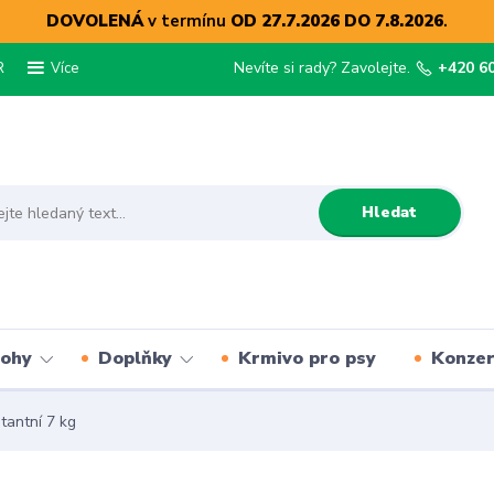
DOVOLENÁ
v termínu
OD 27.7.2026 DO 7.8.2026
.
R
Nevíte si rady? Zavolejte.
+420 6
Více
Hledat
lohy
Doplňky
Krmivo pro psy
Konze
antní 7 kg