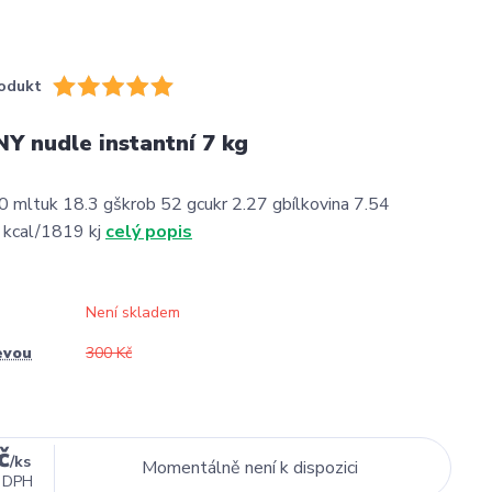
odukt
 nudle instantní 7 kg
0 mltuk 18.3 gškrob 52 gcukr 2.27 gbílkovina 7.54
 kcal/1819 kj
celý popis
Není skladem
evou
300 Kč
č
/
ks
Momentálně není k dispozici
 DPH