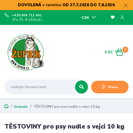
DOVOLENÁ
v termínu
OD 27.7.2026 DO 7.8.2026
.
+420 604 711 491
CZK
(Po-Čt, 8-16 hod.)
0
0 Kč
Menu
Granule
TĚSTOVINY pro psy nudle s vejci 10 kg
TĚSTOVINY pro psy nudle s vejci 10 kg