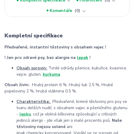
Kompletní specifikace
Hodnocení
0
Komentáře
0
Kompletní specifikace
Předvařené, instantní těstoviny s obsahem vajec !
! Jen pro zdravé psy, bez alergie na
lepek
!
Obsah surovin:
Tvrdé odrůdy pšenice, kukuřice, kvasnice,
vejce, gluten,
kurkuma
.
Obsah živin:
Hrubý protein 6 %, Hrubý tuk 2,5 %, Hrubé
popeloviny 2 %, hrubá vláknina 0,5 %.
Charakteristika:
Předvařené, krmné těstoviny pro psy ve
tvaru delších nudlí, s obsahem vajec a pšeničného glutenu
-
lepku
, což je obilná bílkovina způsobující u citlivých
jedinců alergii - jde však jen o malé procento psů.
Naše
těstoviny nejsou solené
ani
jinak
chemicky konzervované.
Vyrábí se ze surovin od