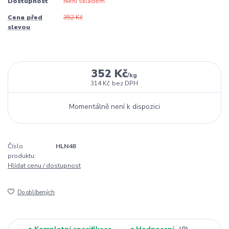
Dostupnost
Není skladem
Cena před
352 Kč
slevou
352 Kč
/
kg
314 Kč
bez DPH
Momentálně není k dispozici
Číslo
HLN48
produktu:
Hlídat cenu / dostupnost
Do oblíbených