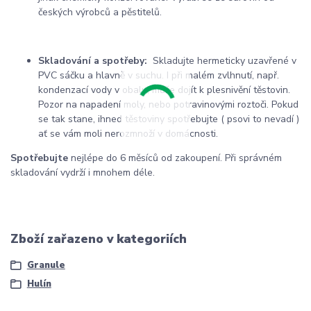
českých výrobců a pěstitelů.
Skladování a spotřeby:
Skladujte hermeticky uzavřené v
PVC sáčku a hlavně v suchu. I při malém zvlhnutí, např.
kondenzací vody v obalu, může dojít k plesnivění těstovin.
Pozor na napadení moly, nebo potravinovými roztoči. Pokud
se tak stane, ihned těstoviny spotřebujte ( psovi to nevadí )
ať se vám moli nerozmnoží v domácnosti.
Spotřebujte
nejlépe do 6 měsíců od zakoupení. Při správném
skladování vydrží i mnohem déle.
Zboží zařazeno v kategoriích
Granule
Hulín