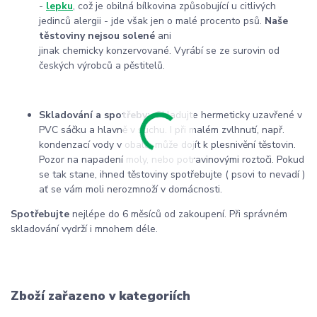
-
lepku
, což je obilná bílkovina způsobující u citlivých
jedinců alergii - jde však jen o malé procento psů.
Naše
těstoviny nejsou solené
ani
jinak
chemicky konzervované.
Vyrábí se ze surovin od
českých výrobců a pěstitelů.
Skladování a spotřeby:
Skladujte hermeticky uzavřené v
PVC sáčku a hlavně v suchu. I při malém zvlhnutí, např.
kondenzací vody v obalu, může dojít k plesnivění těstovin.
Pozor na napadení moly, nebo potravinovými roztoči. Pokud
se tak stane, ihned těstoviny spotřebujte ( psovi to nevadí )
ať se vám moli nerozmnoží v domácnosti.
Spotřebujte
nejlépe do 6 měsíců od zakoupení. Při správném
skladování vydrží i mnohem déle.
Zboží zařazeno v kategoriích