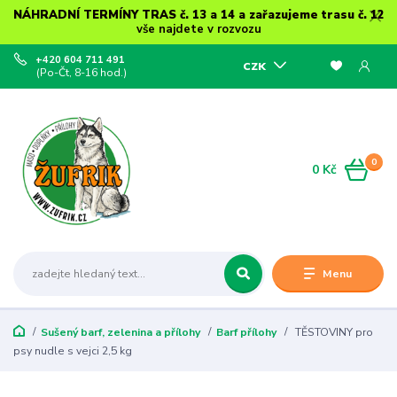
NÁHRADNÍ TERMÍNY TRAS č. 13 a 14 a zařazujeme trasu č. 12
vše najdete v rozvozu
+420 604 711 491
CZK
(Po-Čt, 8-16 hod.)
0
0 Kč
Menu
Sušený barf, zelenina a přílohy
Barf přílohy
TĚSTOVINY pro
psy nudle s vejci 2,5 kg