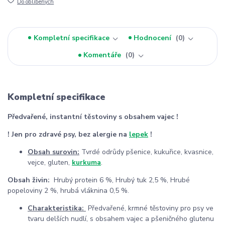
Do oblíbených
Kompletní specifikace
Hodnocení
0
Komentáře
0
Kompletní specifikace
Předvařené, instantní těstoviny s obsahem vajec !
! Jen pro zdravé psy, bez alergie na
lepek
!
Obsah surovin:
Tvrdé odrůdy pšenice, kukuřice, kvasnice,
vejce, gluten,
kurkuma
.
Obsah živin:
Hrubý protein 6 %, Hrubý tuk 2,5 %, Hrubé
popeloviny 2 %, hrubá vláknina 0,5 %.
Charakteristika:
Předvařené, krmné těstoviny pro psy ve
tvaru delších nudlí, s obsahem vajec a pšeničného glutenu