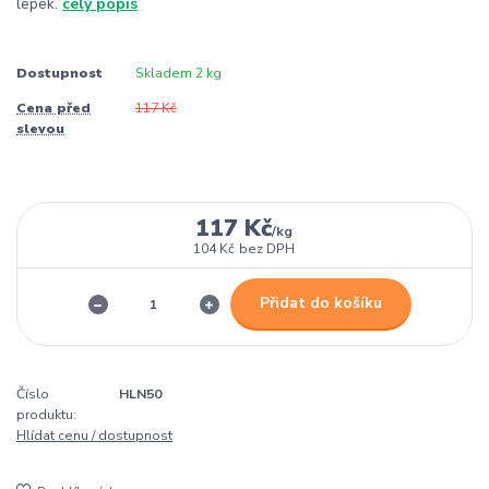
lepek.
celý popis
Dostupnost
Skladem 2 kg
Cena před
117 Kč
slevou
117 Kč
/
kg
104 Kč
bez DPH
Přidat do košíku
Číslo
HLN50
produktu:
Hlídat cenu / dostupnost