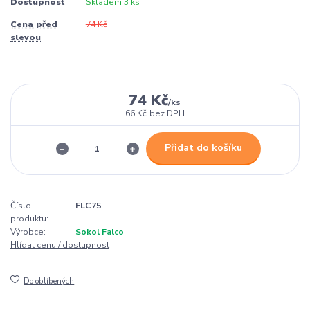
Dostupnost
Skladem 3 ks
Cena před
74 Kč
slevou
74 Kč
/
ks
66 Kč
bez DPH
Přidat do košíku
Číslo
FLC75
produktu:
Výrobce:
Sokol Falco
Hlídat cenu / dostupnost
Do oblíbených