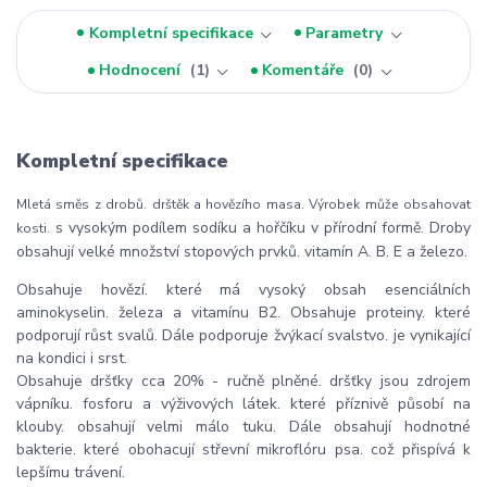
Kompletní specifikace
Parametry
Hodnocení
1
Komentáře
0
Kompletní specifikace
Mletá směs z drobů. drštěk a hovězího masa. Výrobek může obsahovat
s vysokým podílem sodíku a hořčíku v přírodní formě. Droby
kosti.
obsahují velké množství stopových prvků. vitamín A. B. E a železo.
Obsahuje hovězí. které má vysoký obsah esenciálních
aminokyselin. železa a vitamínu B2. Obsahuje proteiny. které
podporují růst svalů. Dále podporuje žvýkací svalstvo. je vynikající
na kondici i srst.
Obsahuje dršťky cca 20% - ručně plněné. dršťky jsou zdrojem
vápníku. fosforu a výživových látek. které příznivě působí na
klouby. obsahují velmi málo tuku. Dále obsahují hodnotné
bakterie. které obohacují střevní mikroflóru psa. což přispívá k
lepšímu trávení.