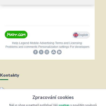
Kontakty
Helena Bayerová
Zpracování cookies
+420 604 711 491
(Po-Čt, 8-16 hod.)
Náš e-shop a partneři potřebují Váš
souhlas
s použitím souborů