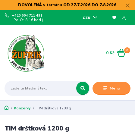
DOVOLENÁ
v termínu
OD 27.7.2026 DO 7.8.2026
.
+420 604 711 491
CZK
(Po-Čt, 8-16 hod.)
0
0 Kč
Menu
Konzervy
TIM drštková 1200 g
TIM drštková 1200 g