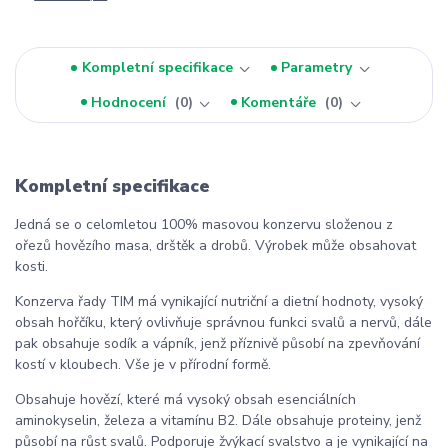
Kompletní specifikace
Parametry
Hodnocení
0
Komentáře
0
Kompletní specifikace
Jedná se o celomletou 100% masovou konzervu složenou z
ořezů hovězího masa, drštěk a drobů. Výrobek může obsahovat
kosti.
Konzerva řady TIM má vynikající nutriční a dietní hodnoty, vysoký
obsah hořčíku, který ovlivňuje správnou funkci svalů a nervů, dále
pak obsahuje sodík a vápník, jenž příznivě působí na zpevňování
kostí v kloubech. Vše je v přírodní formě.
Obsahuje hovězí, které má vysoký obsah esenciálních
aminokyselin, železa a vitamínu B2. Dále obsahuje proteiny, jenž
působí na růst svalů. Podporuje žvýkací svalstvo a je vynikající na