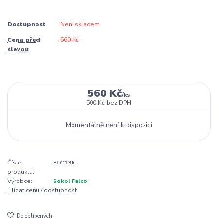
Dostupnost
Není skladem
Cena před
560 Kč
slevou
560 Kč
/
ks
500 Kč
bez DPH
Momentálně není k dispozici
Číslo
FLC136
produktu:
Výrobce:
Sokol Falco
Hlídat cenu / dostupnost
Do oblíbených