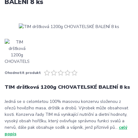
BALENÍ 8 ks
Ohodnotit produkt
TIM dršťková 1200g CHOVATELSKÉ BALENÍ 8 ks
Jedná se o celomletou 100% masovou konzervu složenou z
ořezů hovězího masa, drštěk a drobů. Výrobek může obsahovat
kosti. Konzerva řady TIM má vynikající nutriční a dietní hodnoty,
vysoký obsah hořčíku, který ovlivňuje správnou funkci svalů a
nervů, dále pak obsahuje sodík a vápník, jenž příznivě pů...
celý
popis