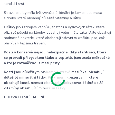
kondici i srst.
Strava psa by měla být vyvážená, ideální je kombinace masa
s droby, které obsahují důležité vitamíny a látky.
Dršťky
jsou zdrojem vápníku, fosforu a výživových látek, které
příznivě působí na klouby, obsahují velmi málo tuku. Dále obsahují
hodnotné bakterie, které obohacují střevní mikroflóru psa, což
přispívá k lepšímu trávení.
Kosti v konzervě nejsou nebezpečné, díky sterilizaci, která
se provádí při vysokém tlaku a teplotě, jsou zcela měkoučké
a lze je rozmáčknout mezi prsty.
Kosti jsou důležitým prvkem ve stravě mazlíčka, obsahují
důležité minerální látky. Při krmení konzervami, které
obsahují kosti, nemusí chovatelé dokupovat žádné další
vitamíny obsahující minerální látky.
CHOVATELSKÉ BALENÍ