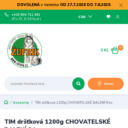
DOVOLENÁ
v termínu
OD 27.7.2026 DO 7.8.2026
.
+420 604 711 491
CZK
(Po-Čt, 8-16 hod.)
0
0 Kč
Menu
Konzervy
TIM dršťková 1200g CHOVATELSKÉ BALENÍ 8 ks
TIM dršťková 1200g CHOVATELSKÉ