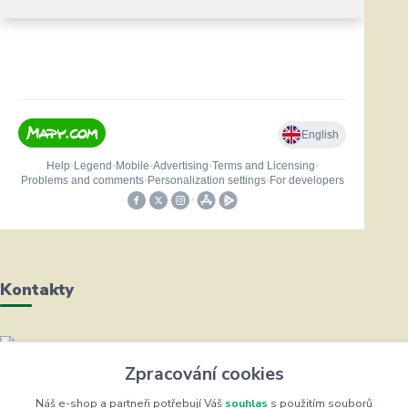
Kontakty
Helena Bayerová
Zpracování cookies
+420 604 711 491
(Po-Čt, 8-16 hod.)
Náš e-shop a partneři potřebují Váš
souhlas
s použitím souborů